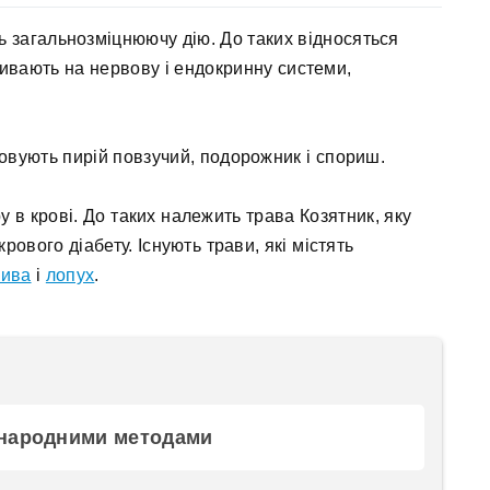
ть загальнозміцнюючу дію. До таких відносяться
ивають на нервову і ендокринну системи,
овують пирій повзучий, подорожник і спориш.
у в крові. До таких належить трава Козятник, яку
ового діабету. Існують трави, які містять
пива
і
лопух
.
 народними методами