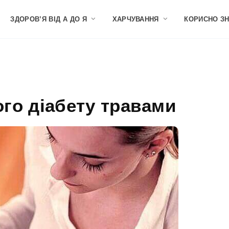
ЗДОРОВ’Я ВІД А ДО Я
ХАРЧУВАННЯ
КОРИСНО З
го діабету травами