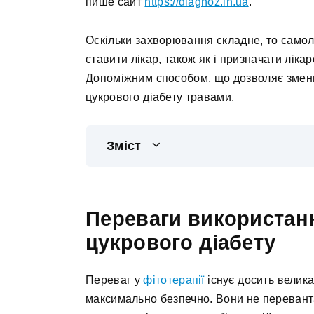
пише сайт
https://diagnoz.in.ua
.
Оскільки захворювання складне, то самол
ставити лікар, також як і призначати ліка
Допоміжним способом, що дозволяє зменши
цукрового діабету травами.
Зміст
Переваги використанн
цукрового діабету
Переваг у
фітотерапії
існує досить велика
максимально безпечно. Вони не переванта