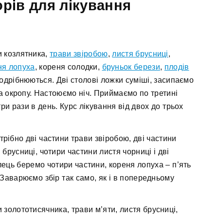
орів для лікування
и козлятника,
трави звіробою
,
листя брусниці
,
ня лопуха
, кореня солодки,
бруньок берези
,
плодів
одрібнюються. Дві столові ложки суміші, засипаємо
а окропу. Настоюємо ніч. Приймаємо по третині
три рази в день. Курс лікування від двох до трьох
трібно дві частини трави звіробою, дві частини
 брусниці, чотири частини листя чорниці і дві
лець беремо чотири частини, кореня лопуха – п’ять
 Заварюємо збір так само, як і в попередньому
и золототисячника, трави м’яти, листя брусниці,