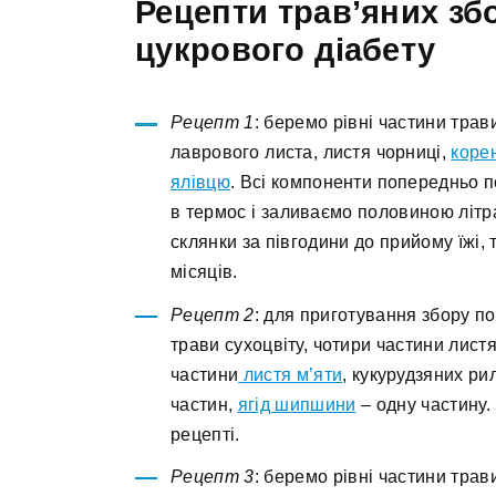
Рецепти трав’яних зб
цукрового діабету
Рецепт 1
: беремо рівні частини трав
лаврового листа, листя чорниці,
коре
ялівцю
. Всі компоненти попередньо п
в термос і заливаємо половиною літр
склянки за півгодини до прийому їжі, 
місяців.
Рецепт 2
: для приготування збору по
трави сухоцвіту, чотири частини листя
частини
листя м’яти
, кукурудзяних ри
частин,
ягід шипшини
– одну частину.
рецепті.
Рецепт 3
: беремо рівні частини трав