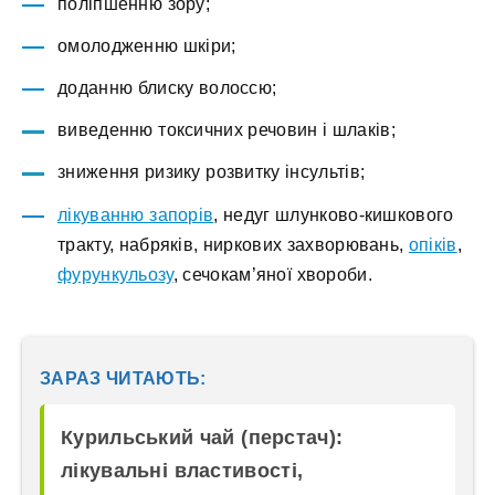
поліпшенню зору;
омолодженню шкіри;
доданню блиску волоссю;
виведенню токсичних речовин і шлаків;
зниження ризику розвитку інсультів;
лікуванню запорів
, недуг шлунково-кишкового
тракту, набряків, ниркових захворювань,
опіків
,
фурункульозу
, сечокам’яної хвороби.
ЗАРАЗ ЧИТАЮТЬ:
Курильський чай (перстач):
лікувальні властивості,