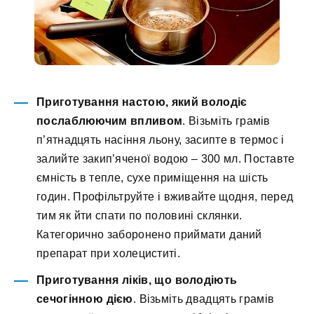
Приготування настою, який володіє
послаблюючим впливом
. Візьміть грамів
п’ятнадцять насіння льону, засипте в термос і
залийте закип’яченої водою – 300 мл. Поставте
ємність в тепле, сухе приміщення на шість
годин. Профільтруйте і вживайте щодня, перед
тим як йти спати по половині склянки.
Категорично заборонено приймати даний
препарат при холециститі.
Приготування ліків, що володіють
сечогінною дією
. Візьміть двадцять грамів