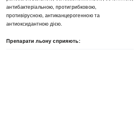
антибактеріальною, протигрибковою,
противірусною, антиканцерогенною та
антиоксидантною дією.
Препарати льону сприяють: