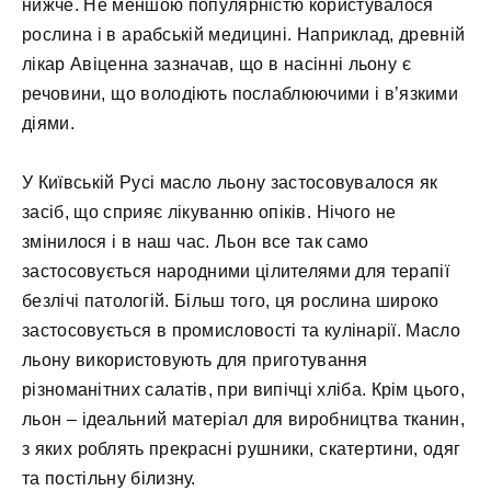
нижче. Не меншою популярністю користувалося
рослина і в арабській медицині. Наприклад, древній
лікар Авіценна зазначав, що в насінні льону є
речовини, що володіють послаблюючими і в’язкими
діями.
У Київській Русі масло льону застосовувалося як
засіб, що сприяє лікуванню опіків. Нічого не
змінилося і в наш час. Льон все так само
застосовується народними цілителями для терапії
безлічі патологій. Більш того, ця рослина широко
застосовується в промисловості та кулінарії. Масло
льону використовують для приготування
різноманітних салатів, при випічці хліба. Крім цього,
льон – ідеальний матеріал для виробництва тканин,
з яких роблять прекрасні рушники, скатертини, одяг
та постільну білизну.