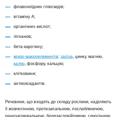
флавоноїдних глікозидів;
вітаміну А;
органічних кислот;
лігнанов;
бета-каротину;
мікро-макроелементів
:
заліза
, цинку, магнію,
калію
, фосфору, кальцію;
клітковини;
антиоксидантів.
Речовини, що входять до складу рослини, наділяють
її жовчогінною, протизапальною, послаблюючою,
ранозагоювальною, болезаспокійливою, сечогінною,