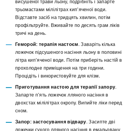
висушеної трави льону, подрібніть і запарте
трьомастами мілілітрах кип’яченої води.
Відставте засіб на тридцять хвилин, потім
профільтруйте. Вживайте по десять грам ліків
тричі на день.
Геморой: терапія настоєм
. Заваріть кілька
ложечок підсушеного насіння льону в половині
літра кип’яченої води. Потім приберіть настій в
прохолодне приміщення на три години.
Процідіть і використовуйте для клізм.
Приготування настою для терапії запору
.
Запарте п’ять ложечок лляного насіння в
двохстах мілілітрах окропу. Випийте ліки перед
сном.
Запор: застосування відвару
. Засипте дві
ложечки сухого лляного насіння в емальовану