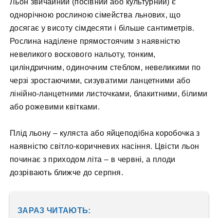
Льон звичайний (посівний або культурний) є
однорічною рослиною сімейства льнових, що
досягає у висоту сімдесяти і більше сантиметрів.
Рослина наділене прямостоячим з наявністю
невеликого воскового нальоту, тонким,
циліндричним, одиночним стеблом, невеликими по
черзі зростаючими, сизуватими ланцетними або
лінійно-ланцетними листочками, блакитними, білими
або рожевими квітками.
Плід льону – куляста або яйцеподібна коробочка з
наявністю світло-коричневих насіння. Цвісти льон
починає з приходом літа – в червні, а плоди
дозрівають ближче до серпня.
ЗАРАЗ ЧИТАЮТЬ: