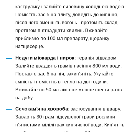
каструльку і залийте сировину холодною водою.
Помістіть засіб на плиту, доведіть до кипіння,
після чого зменшіть вогонь і протоміть склад
протягом п’ятнадцяти хвилин. Вживайте
приблизно по 100 мл препарату, щоранку
натщесерце.
Недуги міокарда і нирок
: терапія відваром.
Залийте двадцять грамів насіння 800 мл води.
Поставте засіб на піч, закип’ятіть. Укутайте
ємність і помістіть в тепло на дві години.
Вживайте по 50 мл ліків не менше шести разів
на добу.
Сечокам’яна хвороба
: застосування відвару.
Заваріть 30 грам підсушеної трави рослини
п’ятистами мілілітрах кип’яченої води. Кип’ятіть