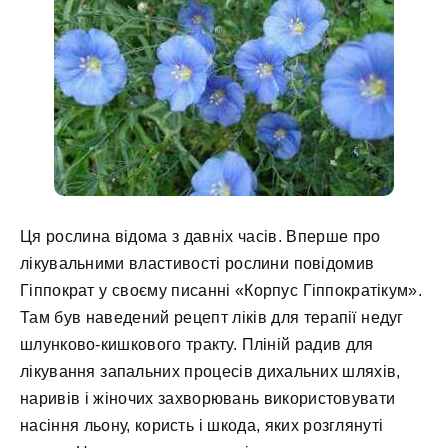
Ця рослина відома з давніх часів. Вперше про
лікувальними властивості рослини повідомив
Гіппократ у своєму писанні «Корпус Гіппократікум».
Там був наведений рецепт ліків для терапії недуг
шлунково-кишкового тракту. Пліній радив для
лікування запальних процесів дихальних шляхів,
наривів і жіночих захворювань використовувати
насіння льону, користь і шкода, яких розглянуті