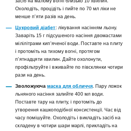
засіб на малому вогні близько 10 хвилин.
Охолодіть, процідіть і пийте по 70 мл ліки не
менше п’яти разів на день.
Цукровий діабет
: лікування насінням льону.
Заваріть 15 г підсушеного насіння двомастами
мілілітрами кип’яченої води. Поставте на плиту
і протоміть на тихому вогні, протягом
п’ятнадцяти хвилин. Дайте охолонути,
профільтруйте і вживайте по півсклянки чотири
рази на день.
Зволожуюча
маска для обличчя
. Пару ложок
льняного насіння залийте 400 мл води.
Поставте тару на плиту, і протоміть до
утворення кашкоподібної консистенції. Час від
часу помішуйте. Охолодіть і викладіть засіб на
складену в чотири шари марлі, прикладіть на