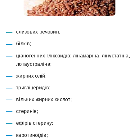
слизових речовин;
білків;
ціаногенних глікозидів: лінамаріна, лінустатіна,
лотаустраліна;
жирних олій;
тригліцеридів;
вільних жирних кислот;
стеринів;
ефірів стерину;
каротиноїдів;