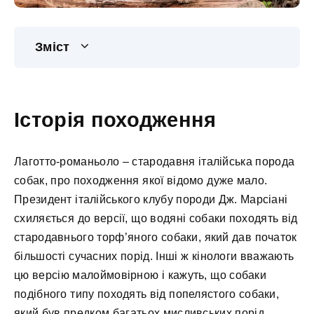
Зміст
Історія походження
Лаготто-романьоло – стародавня італійська порода
собак, про походження якої відомо дуже мало.
Президент італійського клубу породи Дж. Марсіані
схиляється до версії, що водяні собаки походять від
стародавнього торф’яного собаки, який дав початок
більшості сучасних порід. Інші ж кінологи вважають
цю версію малоймовірною і кажуть, що собаки
подібного типу походять від попелястого собаки,
який був предком багатьох мисливських порід.