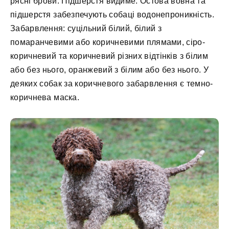
рясні брови. Підшерстя видиме. Остова вовна та
підшерстя забезпечують собаці водонепроникність.
Забарвлення: суцільний білий, білий з
помаранчевими або коричневими плямами, сіро-
коричневий та коричневий різних відтінків з білим
або без нього, оранжевий з білим або без нього. У
деяких собак за коричневого забарвлення є темно-
коричнева маска.