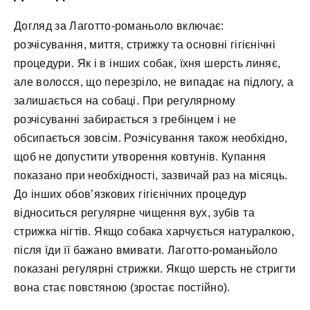
Догляд за Лаготто-романьоло включає:
розчісування, миття, стрижку та основні гігієнічні
процедури. Як і в інших собак, їхня шерсть линяє,
але волосся, що перезріло, не випадає на підлогу, а
залишається на собаці. При регулярному
розчісуванні забирається з гребінцем і не
обсипається зовсім. Розчісування також необхідно,
щоб не допустити утворення ковтунів. Купання
показано при необхідності, зазвичай раз на місяць.
До інших обов’язкових гігієнічних процедур
відноситься регулярне чищення вух, зубів та
стрижка нігтів. Якщо собака харчується натуралкою,
після їди її бажано вмивати. Лаготто-романьйоло
показані регулярні стрижки. Якщо шерсть не стригти
вона стає повстяною (зростає постійно).