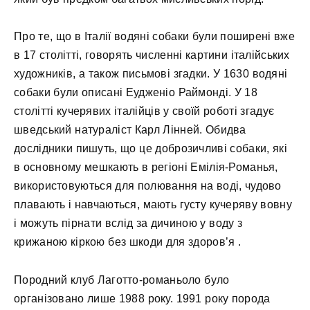
Про те, що в Італії водяні собаки були поширені вже
в 17 столітті, говорять численні картини італійських
художників, а також письмові згадки. У 1630 водяні
собаки були описані Еудженіо Раймонді. У 18
столітті кучерявих італійців у своїй роботі згадує
шведський натураліст Карл Лінней. Обидва
дослідники пишуть, що це доброзичливі собаки, які
в основному мешкають в регіоні Емілія-Романья,
використовуються для полювання на воді, чудово
плавають і навчаються, мають густу кучеряву вовну
і можуть пірнати вслід за дичиною у воду з
крижаною кіркою без шкоди для здоров’я .
Породний клуб Лаготто-романьоло було
організовано лише 1988 року. 1991 року порода