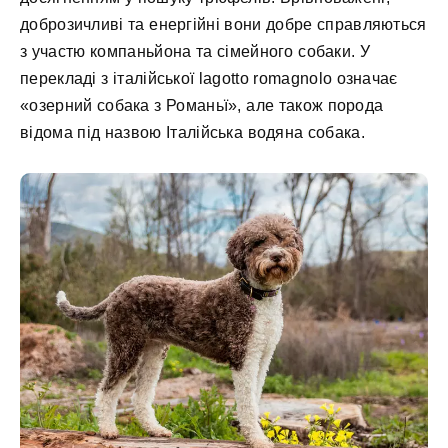
доброзичливі та енергійні вони добре справляються
з участю компаньйона та сімейного собаки. У
перекладі з італійської lagotto romagnolo означає
«озерний собака з Романьї», але також порода
відома під назвою Італійська водяна собака.