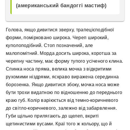
(американський бандоггі мастиф)
Голова, якщо дивитися зверху, трапецієподібної
форми, помірковано широка. Череп широкий,
куполоподібний. Стоп позначений, але
малопомітний. Морда досить широка, коротша за
черепну частину, має форму тупого усіченого клина.
Спинка носа пряма, велика мочка з відкритими
рухомими ніздрями, яскраво виражена серединна
борозенка. Якщо дивитися збоку, мочка носа може
бути трохи видатною по відношенню до переднього
краю губ. Колір варіюється від темно-коричневого
до світло-коричневого, залежно від забарвлення.
Губи щільно прилягають до щелеп, вкриті
щетинистими вусами. Краї того ж кольору, що й