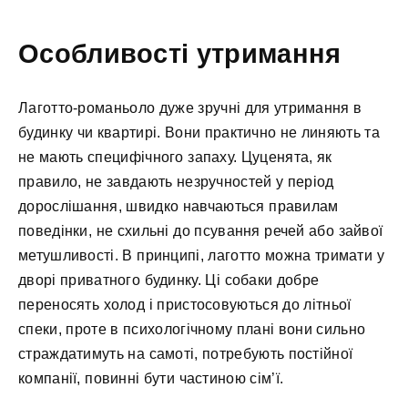
Особливості утримання
Лаготто-романьоло дуже зручні для утримання в
будинку чи квартирі. Вони практично не линяють та
не мають специфічного запаху. Цуценята, як
правило, не завдають незручностей у період
дорослішання, швидко навчаються правилам
поведінки, не схильні до псування речей або зайвої
метушливості. В принципі, лаготто можна тримати у
дворі приватного будинку. Ці собаки добре
переносять холод і пристосовуються до літньої
спеки, проте в психологічному плані вони сильно
страждатимуть на самоті, потребують постійної
компанії, повинні бути частиною сім’ї.