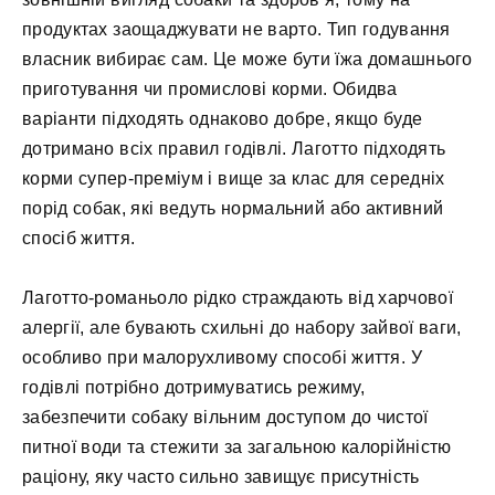
продуктах заощаджувати не варто. Тип годування
власник вибирає сам. Це може бути їжа домашнього
приготування чи промислові корми. Обидва
варіанти підходять однаково добре, якщо буде
дотримано всіх правил годівлі. Лаготто підходять
корми супер-преміум і вище за клас для середніх
порід собак, які ведуть нормальний або активний
спосіб життя.
Лаготто-романьоло рідко страждають від харчової
алергії, але бувають схильні до набору зайвої ваги,
особливо при малорухливому способі життя. У
годівлі потрібно дотримуватись режиму,
забезпечити собаку вільним доступом до чистої
питної води та стежити за загальною калорійністю
раціону, яку часто сильно завищує присутність