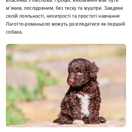
власника з півслова. Процес виховання має бути
м’яким, послідовним, без тиску та муштри. Завдяки
своїй лояльності, нехитрості та простоті навчання
Лаготто-романьоло можуть розглядатися як перший
собака.