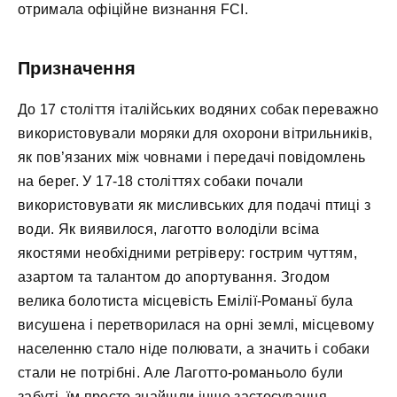
отримала офіційне визнання FCI.
Призначення
До 17 століття італійських водяних собак переважно
використовували моряки для охорони вітрильників,
як пов’язаних між човнами і передачі повідомлень
на берег. У 17-18 століттях собаки почали
використовувати як мисливських для подачі птиці з
води. Як виявилося, лаготто володіли всіма
якостями необхідними ретріверу: гострим чуттям,
азартом та талантом до апортування. Згодом
велика болотиста місцевість Емілії-Романьї була
висушена і перетворилася на орні землі, місцевому
населенню стало ніде полювати, а значить і собаки
стали не потрібні. Але Лаготто-романьоло були
забуті, їм просто знайшли інше застосування.