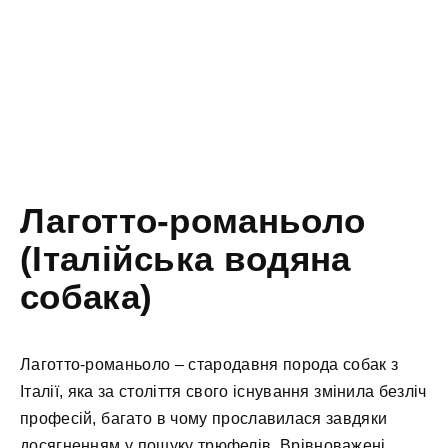
Лаготто-романьоло
(Італійська водяна
собака)
Лаготто-романьоло – стародавня порода собак з
Італії, яка за століття свого існування змінила безліч
професій, багато в чому прославилася завдяки
досягненням у пошуку трюфелів. Врівноважені,