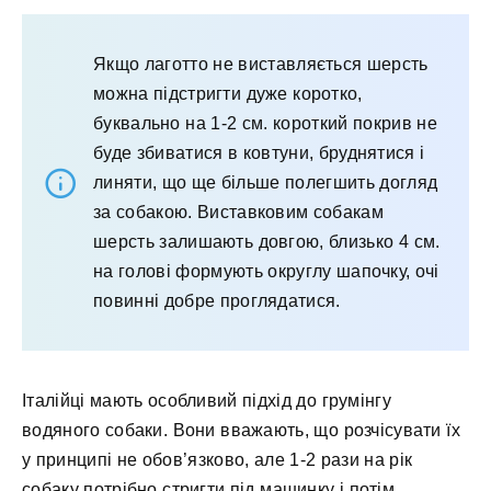
Якщо лаготто не виставляється шерсть
можна підстригти дуже коротко,
буквально на 1-2 см. короткий покрив не
буде збиватися в ковтуни, бруднятися і
линяти, що ще більше полегшить догляд
за собакою. Виставковим собакам
шерсть залишають довгою, близько 4 см.
на голові формують округлу шапочку, очі
повинні добре проглядатися.
Італійці мають особливий підхід до грумінгу
водяного собаки. Вони вважають, що розчісувати їх
у принципі не обов’язково, але 1-2 рази на рік
собаку потрібно стригти під машинку і потім