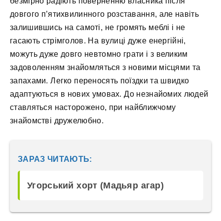
безмірно радіють поверненню власника після
довгого п’ятихвилинного розставання, але навіть
залишившись на самоті, не громять меблі і не
гасають стрімголов. На вулиці дуже енергійні,
можуть дуже довго невтомно грати і з великим
задоволенням знайомляться з новими місцями та
запахами. Легко переносять поїздки та швидко
адаптуються в нових умовах. До незнайомих людей
ставляться насторожено, при найближчому
знайомстві дружелюбно.
ЗАРАЗ ЧИТАЮТЬ:
Угорський хорт (Мадьяр агар)