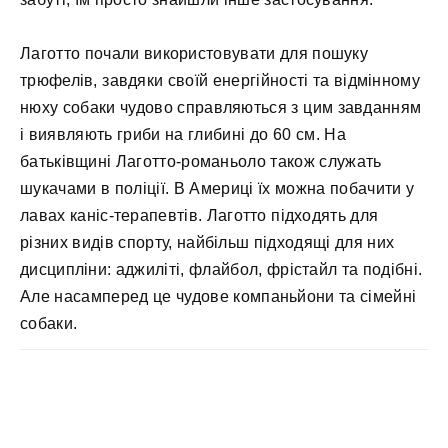
Лаготто почали використовувати для пошуку
трюфелів, завдяки своїй енергійності та відмінному
нюху собаки чудово справляються з цим завданням
і виявляють гриби на глибині до 60 см. На
батьківщині Лаготто-романьоло також служать
шукачами в поліції. В Америці їх можна побачити у
лавах каніс-терапевтів. Лаготто підходять для
різних видів спорту, найбільш підходящі для них
дисципліни: аджиліті, флайбол, фрістайл та подібні.
Але насамперед це чудове компаньйони та сімейні
собаки.