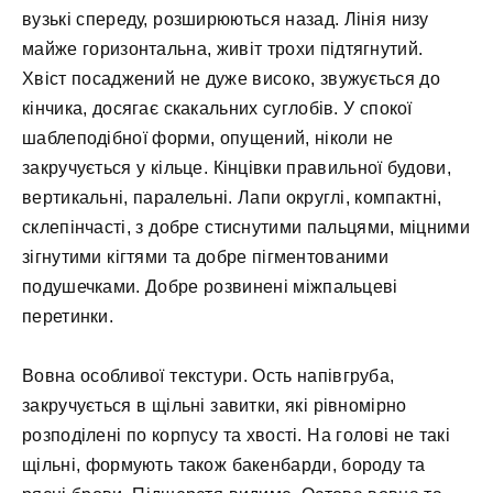
вузькі спереду, розширюються назад. Лінія низу
майже горизонтальна, живіт трохи підтягнутий.
Хвіст посаджений не дуже високо, звужується до
кінчика, досягає скакальних суглобів. У спокої
шаблеподібної форми, опущений, ніколи не
закручується у кільце. Кінцівки правильної будови,
вертикальні, паралельні. Лапи округлі, компактні,
склепінчасті, з добре стиснутими пальцями, міцними
зігнутими кігтями та добре пігментованими
подушечками. Добре розвинені міжпальцеві
перетинки.
Вовна особливої текстури. Ость напівгруба,
закручується в щільні завитки, які рівномірно
розподілені по корпусу та хвості. На голові не такі
щільні, формують також бакенбарди, бороду та