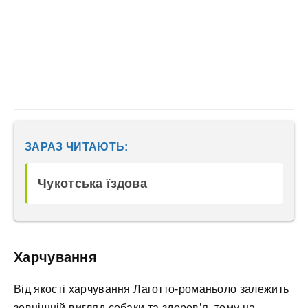
ЗАРАЗ ЧИТАЮТЬ:
Чукотська їздова
Харчування
Від якості харчування Лаготто-романьоло залежить
зовнішній вигляд собаки та здоров’я, тому на