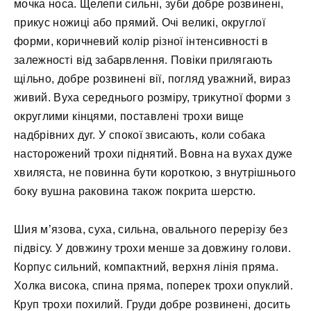
мочка носа. Щелепи сильні, зуби добре розвинені,
прикус ножиці або прямий. Очі великі, округлої
форми, коричневий колір різної інтенсивності в
залежності від забарвлення. Повіки прилягають
щільно, добре розвинені вії, погляд уважний, вираз
живий. Вуха середнього розміру, трикутної форми з
округлими кінцями, поставлені трохи вище
надбрівних дуг. У спокої звисають, коли собака
насторожений трохи піднятий. Вовна на вухах дуже
хвиляста, не повинна бути короткою, з внутрішнього
боку вушна раковина також покрита шерстю.
Шия м’язова, суха, сильна, овального перерізу без
підвісу. У довжину трохи менше за довжину голови.
Корпус сильний, компактний, верхня лінія пряма.
Холка висока, спина пряма, поперек трохи опуклий.
Круп трохи похилий. Груди добре розвинені, досить