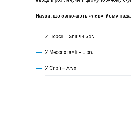
народів розглянули в цьому зоряному скуп
Назви, що означають «лев», йому нада
У Персії – Shir чи Ser.
У Месопотамії – Lion.
У Сирії – Aryo.