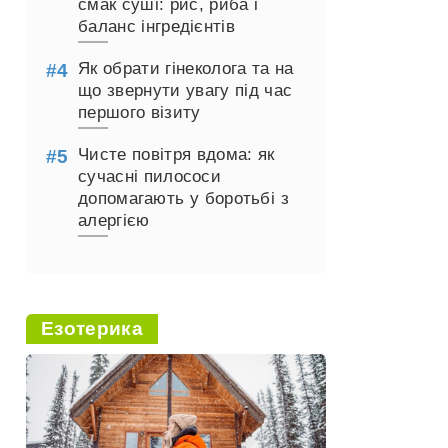
смак суші: рис, риба і
баланс інгредієнтів
Як обрати гінеколога та на
що звернути увагу під час
першого візиту
Чисте повітря вдома: як
сучасні пилососи
допомагають у боротьбі з
алергією
Езотерика