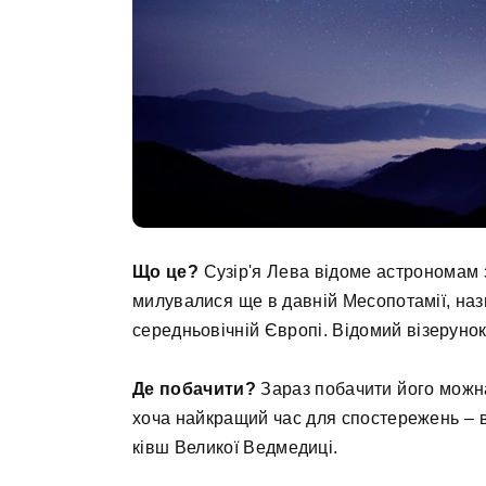
Що це?
Сузір'я Лева відоме астрономам з
милувалися ще в давній Месопотамії, на
середньовічній Європі. Відомий візерунок
Де побачити?
Зараз побачити його можна 
хоча найкращий час для спостережень – в
ківш Великої Ведмедиці.