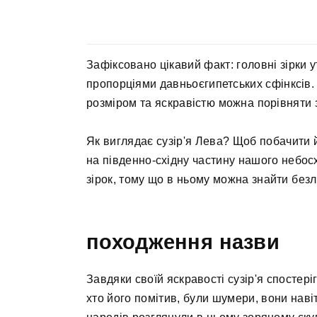
Зафіксовано цікавий факт: головні зірки 
пропорціями давньоєгипетських сфінксів. 
розміром та яскравістю можна порівняти 
Як виглядає сузір'я Лева? Щоб побачити й
на південно-східну частину нашого небос
зірок, тому що в ньому можна знайти безлі
походження назви
Завдяки своїй яскравості сузір'я спостер
хто його помітив, були шумери, вони навіт