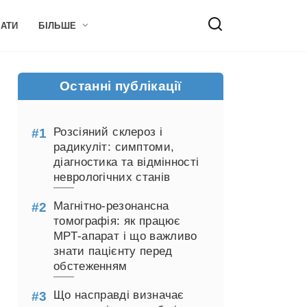
НАТИ
БІЛЬШЕ
Останні публікації
Розсіяний склероз і
радикуліт: симптоми,
діагностика та відмінності
неврологічних станів
Магнітно-резонансна
томографія: як працює
МРТ-апарат і що важливо
знати пацієнту перед
обстеженням
Що насправді визначає