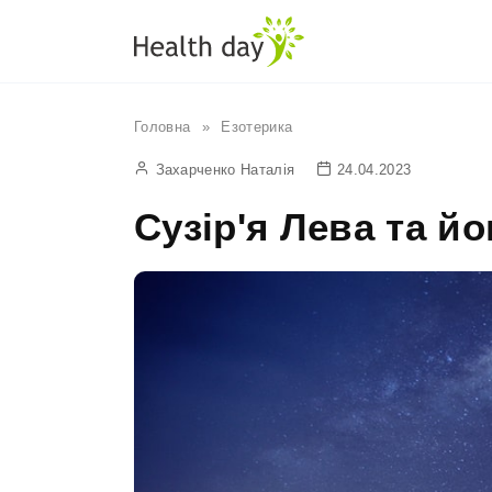
Перейти
до
вмісту
Головна
»
Езотерика
Захарченко Наталія
24.04.2023
Сузір'я Лева та й