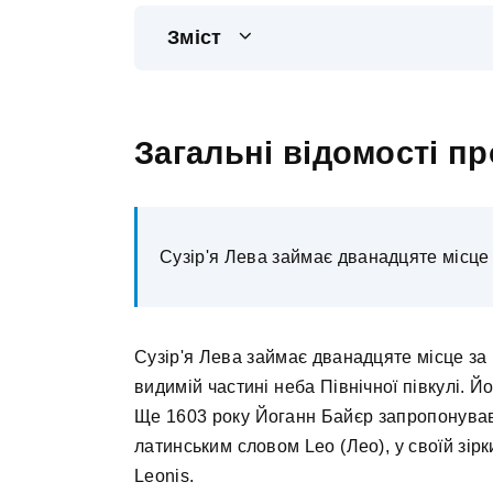
Зміст
Загальні відомості пр
Сузір'я Лева займає дванадцяте місце 
Сузір'я Лева займає дванадцяте місце за в
видимій частині неба Північної півкулі. Й
Ще 1603 року Йоганн Байєр запропонував 
латинським словом Leo (Лео), у своїй зірк
Leonis.