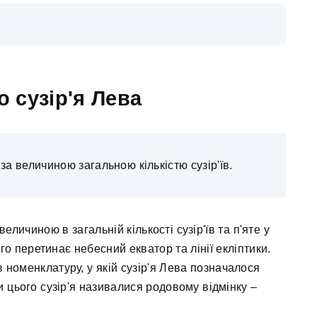
о сузір'я Лева
за величиною загальною кількістю сузір'їв.
еличиною в загальній кількості сузір'їв та п'яте у
ого перетинає небесний екватор та лінії екліптики.
номенклатуру, у якій сузір'я Лева позначалося
и цього сузір'я називалися родовому відмінку –