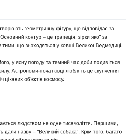
утворюють геометричну фігуру, що відповідає за
Основний контур – це трапеція, зірки якої за
з тими, що знаходяться у ковші Великої Ведмедиці.
ого, у ясну погоду та темний час доби подивіться
хилу. Астрономи-початківці люблять це скупчення
ч цікавих об'єктів космосу.
ігається людством не одне тисячоліття. Першими,
ь дали назву – “Великий собака”. Крім того, багато