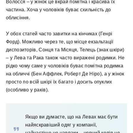
Волосся – у жінок це вкрай помітна і красива їх
частина. Хоча у чоловіків буває схильність до
облисіння.
У обох статей часто завитки на кінчиках (Генрі
Форд). Можливо через те, що місце екзальтації
диспозиторів, Сонця та Місяця, Телець (знак шкіри)
– у Лева та Рака також часто виражені родимки. Не
рідко чому саме у чоловіків буває помітна родимка
на обличчі (Бен Аффлек, Роберт Де Ніро), а у жінок
просто по всій шкірі їх багато і досить опуклих
(особливо у раків).
Якщо ви думаєте, що на Левах має бути
найяскравіший одяг у компанії,
найчастіше це навпаки – чорний колір не