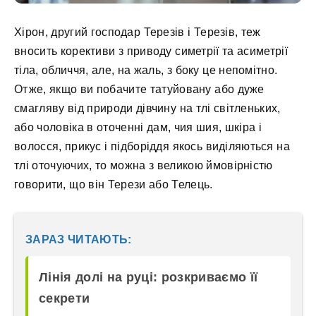
Хірон, другий господар Терезів і Терезів, теж
вносить корективи з приводу симетрії та асиметрії
тіла, обличчя, але, на жаль, з боку це непомітно.
Отже, якщо ви побачите татуйовану або дуже
смагляву від природи дівчину на тлі світленьких,
або чоловіка в оточенні дам, чия шия, шкіра і
волосся, прикус і підборіддя якось виділяються на
тлі оточуючих, то можна з великою ймовірністю
говорити, що він Терези або Телець.
ЗАРАЗ ЧИТАЮТЬ:
Лінія долі на руці: розкриваємо її
секрети