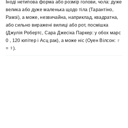
Іноді нетипова форма або розмір голови, чола: дуже
велика або дуже маленька щодо тіла (Тарантіно,
Рамзі), а може, незвичайна, наприклад, квадратна,
або сильно виражені вилиці або рот, посмішка
(Джулія Робертс, Сара Джесіка Паркер: у обох марс
0 , 120 юпітер і Асц рак), а може ніс (Оуен Вілсон: ♇
= ☿).