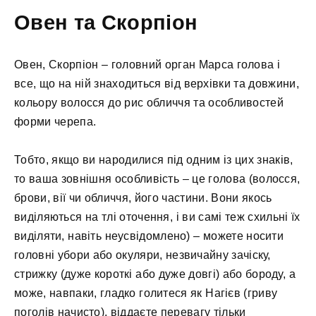
Овен та Скорпіон
Овен, Скорпіон – головний орган Марса голова і
все, що на ній знаходиться від верхівки та довжини,
кольору волосся до рис обличчя та особливостей
форми черепа.
Тобто, якщо ви народилися під одним із цих знаків,
то ваша зовнішня особливість – це голова (волосся,
брови, вії чи обличчя, його частини. Вони якось
виділяються на тлі оточення, і ви самі теж схильні їх
виділяти, навіть неусвідомлено) – можете носити
головні убори або окуляри, незвичайну зачіску,
стрижку (дуже короткі або дуже довгі) або бороду, а
може, навпаки, гладко голитеся як Нагієв (гриву
поголів начисто), віддаєте перевагу тільки