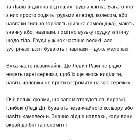
та Львів відмінна від інших грудна клітка. Багато хто
з них просто ходять грудьми вперед, колесом, або
навпаки сильно горблять (низька самооцінка), мають
значну або, навпаки, помітно вузьку грудну клітину
щодо тіла. Груди у жінок частіше великі, але
зустрічаються і бувають і навпаки – дуже маленькі.
Вуха часто незвичайні. Ще Леви і Раки не рідко
носять гарні сережки, щоб їх ще якось виділити,
навіть чоловіки не проти встромити на час сережку.
Очі: великі форми, що запам'ятовуються, виразні,
глибокі (Леді Ді), бувають незвичайного кольору або
навіть хамелеони. Значно рідше навпаки, коли вони
вкрай дрібні та непомітні