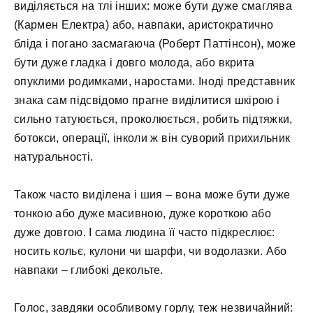
виділяється на тлі інших: може бути дуже смаглява
(Кармен Електра) або, навпаки, аристократично
бліда і погано засмагаюча (Роберт Паттінсон), може
бути дуже гладка і довго молода, або вкрита
опуклими родимками, наростами. Іноді представник
знака сам підсвідомо прагне виділитися шкірою і
сильно татуюється, проколюється, робить підтяжки,
ботокси, операції, інколи ж він суворий прихильник
натуральності.
Також часто виділена і шия – вона може бути дуже
тонкою або дуже масивною, дуже короткою або
дуже довгою. І сама людина її часто підкреслює:
носить кольє, кулони чи шарфи, чи водолазки. Або
навпаки – глибокі декольте.
Голос, завдяки особливому горлу, теж незвичайний: