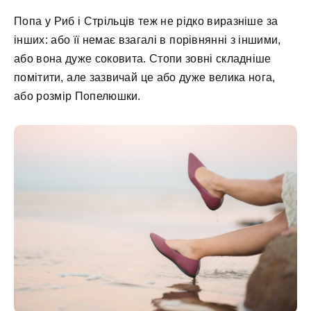
Попа у Риб і Стрільців теж не рідко виразніше за
інших: або її немає взагалі в порівнянні з іншими,
або вона дуже соковита. Стопи зовні складніше
помітити, але зазвичай це або дуже велика нога,
або розмір Попелюшки.