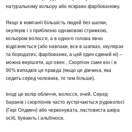
натуральному кольору або яскраво фарбованому.
Якщо в компанії більшість людей без шапки,
окулярів і з приблизно однаковою стрижкою,
кольором волосся, а в одного голова явно
відрізняється (або навпаки, все в шапках, окулярах
та бородатих, фарбованих, а цей один єдиний ні) –
можна вирішити, що овен , Скорпіон саме він і в
90% випадків це правда (якщо це дівчина, яка
сидить серед чоловіків, то тим більше).
Іноді це колір обличчя, волосся, очей. Серед
баранів і скорпіонів часто зустрічаються рудоволосі
(Гері Олдмен) або червонувата, ластовиста шкіра
осіб, бувають і альбіноси.