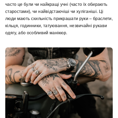
часто це були чи найкращі учні (часто їх обирають
старостами), чи найвідстаючіші чи хуліганіші. Ці
люди мають схильність прикрашати руки – браслети,
кільця, годинники, татуювання, незвичайні рукави
одягу, або особливий манікюр.