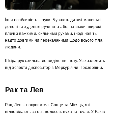
Їхня особливість – руки. Бувають дитячі маленькі
долоні та худенькі рученята або, навпаки, широкі
плечі з важкими, сильними руками, іноді навіть
надто довгими чи перекачаними щодо всього тіла
людини.
Шкіра рук схильна до виділення поту. Усе залежить
від аспекти диспозиторів Меркурія чи Прозерпіни.
Рак та Лев
Рак, Лев – покровителі Сонце та Місяць, які
відповідають за очі, волосся, вуха та груди. У Раків