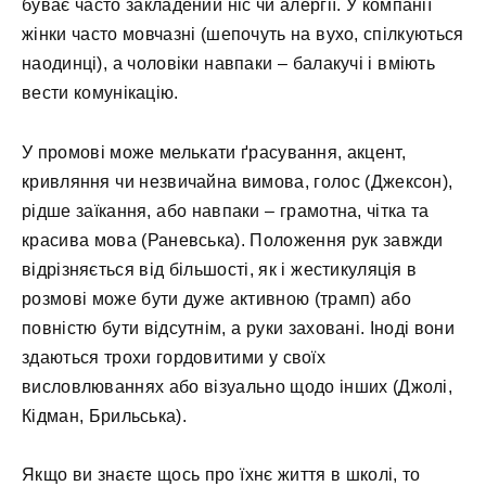
буває часто закладений ніс чи алергії. У компанії
жінки часто мовчазні (шепочуть на вухо, спілкуються
наодинці), а чоловіки навпаки – балакучі і вміють
вести комунікацію.
У промові може мелькати ґрасування, акцент,
кривляння чи незвичайна вимова, голос (Джексон),
рідше заїкання, або навпаки – грамотна, чітка та
красива мова (Раневська). Положення рук завжди
відрізняється від більшості, як і жестикуляція в
розмові може бути дуже активною (трамп) або
повністю бути відсутнім, а руки заховані. Іноді вони
здаються трохи гордовитими у своїх
висловлюваннях або візуально щодо інших (Джолі,
Кідман, Брильська).
Якщо ви знаєте щось про їхнє життя в школі, то