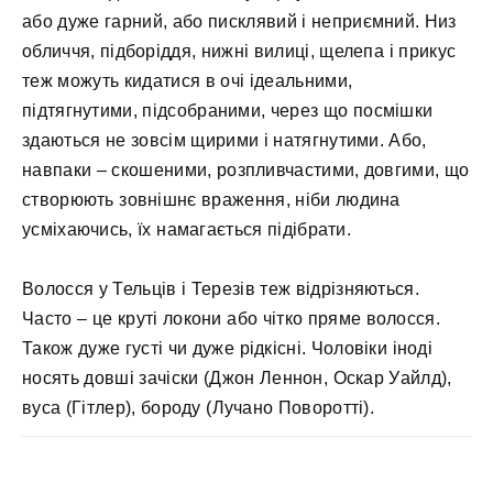
або дуже гарний, або писклявий і неприємний. Низ
обличчя, підборіддя, нижні вилиці, щелепа і прикус
теж можуть кидатися в очі ідеальними,
підтягнутими, підсобраними, через що посмішки
здаються не зовсім щирими і натягнутими. Або,
навпаки – скошеними, розпливчастими, довгими, що
створюють зовнішнє враження, ніби людина
усміхаючись, їх намагається підібрати.
Волосся у Тельців і Терезів теж відрізняються.
Часто – це круті локони або чітко пряме волосся.
Також дуже густі чи дуже рідкісні. Чоловіки іноді
носять довші зачіски (Джон Леннон, Оскар Уайлд),
вуса (Гітлер), бороду (Лучано Поворотті).