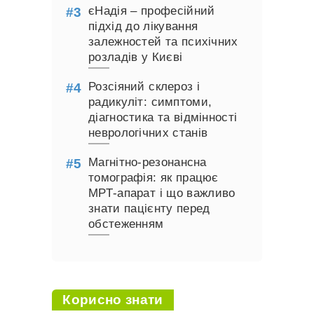
єНадія – професійний
підхід до лікування
залежностей та психічних
розладів у Києві
Розсіяний склероз і
радикуліт: симптоми,
діагностика та відмінності
неврологічних станів
Магнітно-резонансна
томографія: як працює
МРТ-апарат і що важливо
знати пацієнту перед
обстеженням
Корисно знати