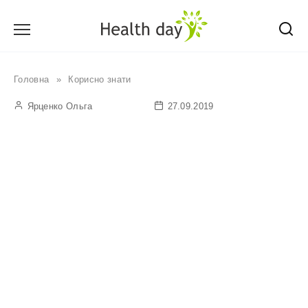
Перейти
до
вмісту
Головна
»
Корисно знати
Ярценко Ольга
27.09.2019