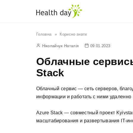
Перейти
до
вмісту
Головна
»
Корисно знати
Ніколайчук Наталія
09.01.2023
Облачные сервисы
Stack
Облачный сервис — сеть серверов, благ
информации и работать с ними удаленно 
Azure Stack — совместный проект Kyivstar
масштабирования и развертывания IT-ин