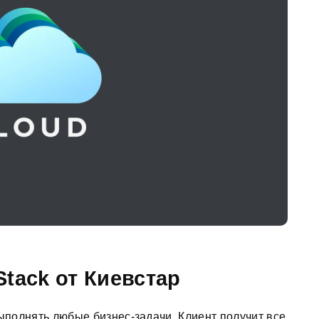
tack от Киевстар
полнять любые бизнес-задачи. Клиент получит все