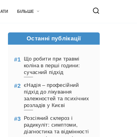
НАТИ
БІЛЬШЕ
Останні публікації
Що робити при травмі
коліна в перші години:
сучасний підхід
єНадія – професійний
підхід до лікування
залежностей та психічних
розладів у Києві
Розсіяний склероз і
радикуліт: симптоми,
діагностика та відмінності