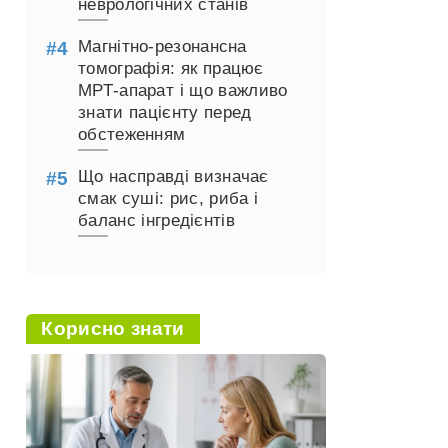
неврологічних станів
Магнітно-резонансна
томографія: як працює
МРТ-апарат і що важливо
знати пацієнту перед
обстеженням
Що насправді визначає
смак суші: рис, риба і
баланс інгредієнтів
Корисно знати