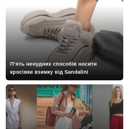
П’ять ненудних способів носити
кросівки взимку від Sandalini