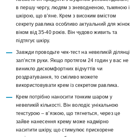
в першу чергу, людям з зневодненою, тьмяною і
шкірою, що в’яне. Крем з високим вмістом
секрету равлика особливо актуальний для жінок
віком від 35-40 років. Він чудово живить та
підтягує шкіру.
Завжди проводьте чек-тест на невеликій ділянці
зап’ястя руки. Якщо протягом 24 годин у вас не
виникло дискомфортних відчуттів чи
роздратування, то сміливо можете
використовувати крем із секретом равлика.
Крем потрібно наносити тонким шаром у
невеликій кількості. Він володіє унікальною
текстурою – в’язкою, що тягнеться, через це
зайве нанесення крему може надмірно
наситити шкіру, що стимулює прискорене