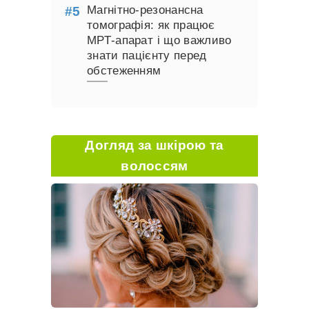
Магнітно-резонансна
томографія: як працює
МРТ-апарат і що важливо
знати пацієнту перед
обстеженням
Догляд за шкірою та
волоссям