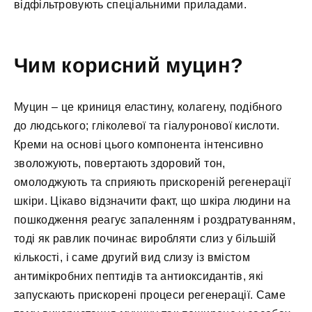
відфільтровують спеціальними приладами.
Чим корисний муцин?
Муцин – це криниця еластину, колагену, подібного
до людського; гліколевої та гіалуронової кислоти.
Креми на основі цього компонента інтенсивно
зволожують, повертають здоровий тон,
омолоджують та сприяють прискореній регенерації
шкіри. Цікаво відзначити факт, що шкіра людини на
пошкодження реагує запаленням і роздратуванням,
тоді як равлик починає виробляти слиз у більшій
кількості, і саме другий вид слизу із вмістом
антимікробних пептидів та антиоксидантів, які
запускають прискорені процеси регенерації. Саме