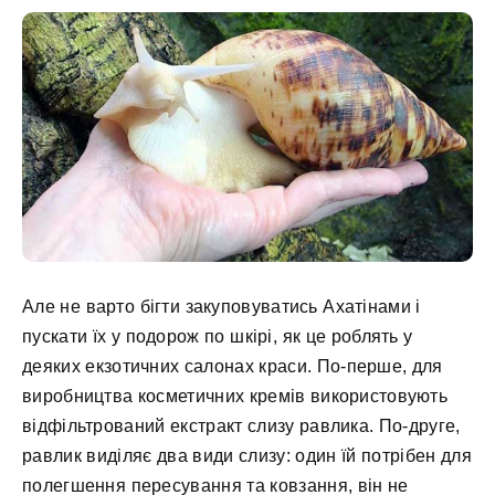
Але не варто бігти закуповуватись Ахатінами і
пускати їх у подорож по шкірі, як це роблять у
деяких екзотичних салонах краси. По-перше, для
виробництва косметичних кремів використовують
відфільтрований екстракт слизу равлика. По-друге,
равлик виділяє два види слизу: один їй потрібен для
полегшення пересування та ковзання, він не