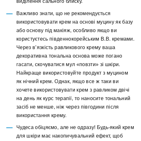
виділення сального блиску.
Важливо знати, що не рекомендується
використовувати крем на основі муцину як базу
або основу під макіяж, особливо якщо ви
користуєтесь південнокорейським В.В. кремами.
Через в’язкість равликового крему ваша
декоративна тональна основа може погано
гасати, скочуватися мул «повзти» зі шкіри.
Найкраще використовуйте продукт з муцином
як нічний крем. Однак, якщо все ж таки ви
хочете використовувати крем з равликом двічі
на день як курс терапії, то наносите тональний
засіб не менше, ніж через півгодини після
використання крему.
Чудеса обіцяємо, але не одразу! Будь-який крем
для шкіри має накопичувальний ефект, щоб