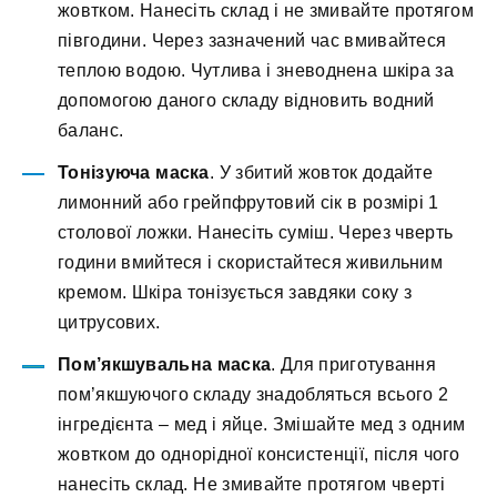
жовтком. Нанесіть склад і не змивайте протягом
півгодини. Через зазначений час вмивайтеся
теплою водою. Чутлива і зневоднена шкіра за
допомогою даного складу відновить водний
баланс.
Тонізуюча маска
. У збитий жовток додайте
лимонний або грейпфрутовий сік в розмірі 1
столової ложки. Нанесіть суміш. Через чверть
години вмийтеся і скористайтеся живильним
кремом. Шкіра тонізується завдяки соку з
цитрусових.
Пом’якшувальна маска
. Для приготування
пом’якшуючого складу знадобляться всього 2
інгредієнта – мед і яйце. Змішайте мед з одним
жовтком до однорідної консистенції, після чого
нанесіть склад. Не змивайте протягом чверті