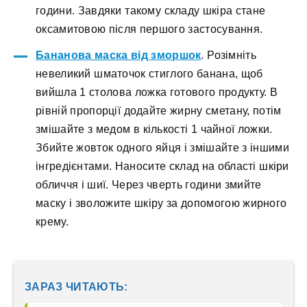
години. Завдяки такому складу шкіра стане
оксамитовою після першого застосування.
Бананова маска від зморшок
. Розімніть
невеликий шматочок стиглого банана, щоб
вийшла 1 столова ложка готового продукту. В
рівній пропорції додайте жирну сметану, потім
змішайте з медом в кількості 1 чайної ложки.
Збийте жовток одного яйця і змішайте з іншими
інгредієнтами. Наносите склад на області шкіри
обличчя і шиї. Через чверть години змийте
маску і зволожите шкіру за допомогою жирного
крему.
ЗАРАЗ ЧИТАЮТЬ: