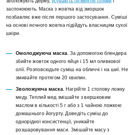
зволожують дерму,
усувають пігментні плями
і
заспокоюють. Маска з жовтка від зморшок
позбавляє вже після першого застосування. Суміші
на основі яєчного жовтка підійдуть власницям сухої
шкіри.
Омолоджуюча маска
. За допомогою блендера
збийте жовток одного яйця і 15 мл оливкової
олії. Розповсюдьте суміш на обличчі і на шиї. Не
змивайте протягом 20 хвилин.
Зволожуюча маска
. Нагрійте 1 столову ложку
меду. Теплий мед змішайте з вершковим
маслом в кількості 5 г або з 1 чайною ложкою
домашнього йогурту. Доведіть суміш до
однорідної консистенції, уникайте
розшаровування маси. Змішайте масу з