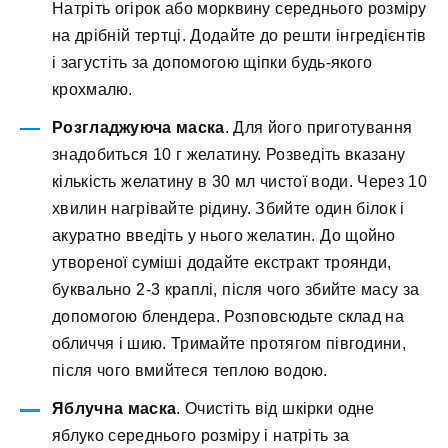
Натріть огірок або морквину середнього розміру
на дрібній тертці. Додайте до решти інгредієнтів
і загустіть за допомогою щіпки будь-якого
крохмалю.
Розгладжуюча маска
. Для його приготування
знадобиться 10 г желатину. Розведіть вказану
кількість желатину в 30 мл чистої води. Через 10
хвилин нагрівайте рідину. Збийте один білок і
акуратно введіть у нього желатин. До щойно
утвореної суміші додайте екстракт троянди,
буквально 2-3 краплі, після чого збийте масу за
допомогою блендера. Розповсюдьте склад на
обличчя і шию. Тримайте протягом півгодини,
після чого вмийтеся теплою водою.
Яблучна маска
. Очистіть від шкірки одне
яблуко середнього розміру і натріть за