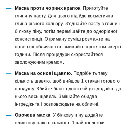
Маска проти чорних крапок
. Приготуйте
глиняну пасту. Для цього підійде косметична
глина різного кольору. З’єднайте пасту з глини і
білкову піну, потім перемішайте до однорідної
консистенції. Отриману суміш розмажте на
поверхні обличчя і не змивайте протягом чверті
години. Після процедури скористайтеся
зволожуючим кремом.
Маска на основі щавлю
. Подрібніть таку
кількість щавлю, щоб вийшов 1 стакан готового
продукту. Збийте білок одного яйця і додайте до
нього весь щавель. Змішайте обидва
інгредієнта і розповсюдьте на обличчі.
Овочева маска
. У білкову піну додайте
оливкову олію в кількості 1 чайної ложки.