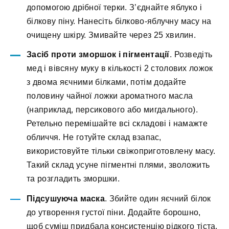
допомогою дрібної терки. З’єднайте яблуко і
білкову піну. Нанесіть білково-яблучну масу на
очищену шкіру. Змивайте через 25 хвилин.
Засіб проти зморшок і пігментації
. Розведіть
мед і вівсяну муку в кількості 2 столових ложок
з двома яєчними білками, потім додайте
половину чайної ложки ароматного масла
(наприклад, персикового або мигдального).
Ретельно перемішайте всі складові і намажте
обличчя. Не готуйте склад взапас,
використовуйте тільки свіжоприготовлену масу.
Такий склад усуне пігментні плями, зволожить
та розгладить зморшки.
Підсушуюча маска
. Збийте один яєчний білок
до утворення густої піни. Додайте борошно,
щоб суміш придбала консистенцію рідкого тіста.