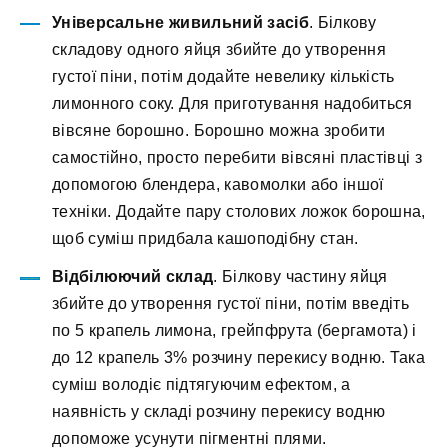
Універсальне живильний засіб
. Білкову
складову одного яйця збийте до утворення
густої піни, потім додайте невелику кількість
лимонного соку. Для приготування надобиться
вівсяне борошно. Борошно можна зробити
самостійно, просто перебити вівсяні пластівці з
допомогою блендера, кавомолки або іншої
техніки. Додайте пару столових ложок борошна,
щоб суміш придбала кашоподібну стан.
Відбілюючий склад
. Білкову частину яйця
збийте до утворення густої піни, потім введіть
по 5 крапель лимона, грейпфрута (бергамота) і
до 12 крапель 3% розчину перекису водню. Така
суміш володіє підтягуючим ефектом, а
наявність у складі розчину перекису водню
допоможе усунути пігментні плями.