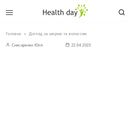
Перейти
до
вмісту
Головна
»
Догляд за шкірою та волоссям
Снисаренко Юля
22.04.2023