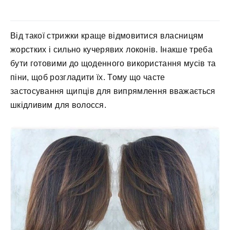
Від такої стрижки краще відмовитися власницям
жорстких і сильно кучерявих локонів. Інакше треба
бути готовими до щоденного використання мусів та
піни, щоб розгладити їх. Тому що часте
застосування щипців для випрямлення вважається
шкідливим для волосся.