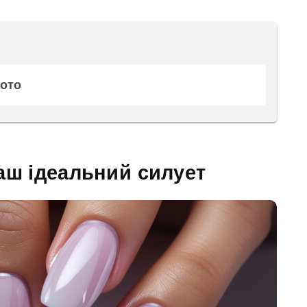
фото
аш ідеальний силует