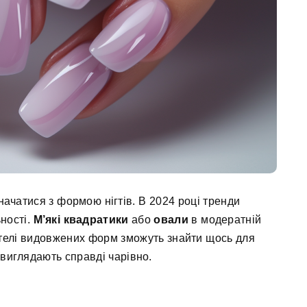
начатися з формою нігтів. В 2024 році тренди
ності.
М’які квадратики
або
овали
в модератній
ителі видовжених форм зможуть знайти щось для
і виглядають справді чарівно.