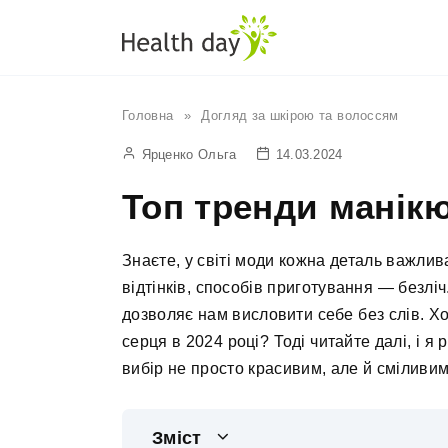
Перейти
до
вмісту
Головна
»
Догляд за шкірою та волоссям
Ярценко Ольга
14.03.2024
Топ тренди манік
Знаєте, у світі моди кожна деталь важлива
відтінків, способів приготування — безлі
дозволяє нам висловити себе без слів. Хо
серця в 2024 році? Тоді читайте далі, і я
вибір не просто красивим, але й сміливим
Зміст