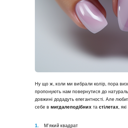
Ну що ж, коли ми вибрали колір, пора виз
пропонують нам повернутися до натураль
довжині додадуть елегантності. Але люб
себе в
мигдалеподібних
та
стілетах
, як
М’який квадрат