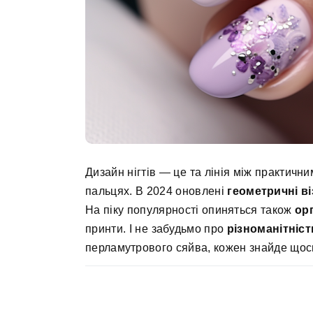
Дизайн нігтів — це та лінія між практич
пальцях. В 2024 оновлені
геометричні в
На піку популярності опиняться також
ор
принти. І не забудьмо про
різноманітніст
перламутрового сяйва, кожен знайде щось,