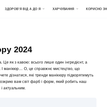
ЗДОРОВ’Я ВІД А ДО Я
ХАРЧУВАННЯ
КОРИСНО З
юру 2024
. Це як з кавою: всього лише один інгредієнт, а
ч. І манікюр… О, це справжнє мистецтво, що
чете дізнатися, які тренди манікюру підкорятимуть
 розкрию вам світ фарб і форм, який робить наш
 і актуальним.