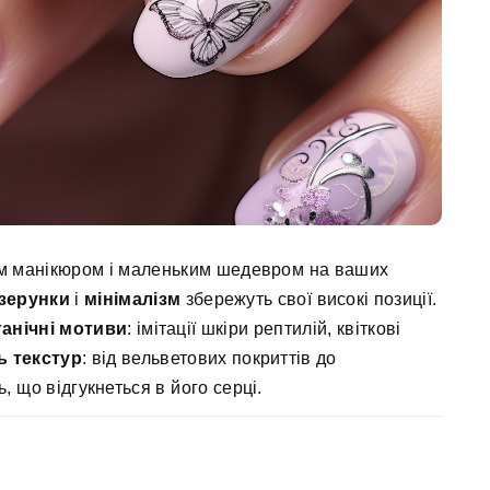
ним манікюром і маленьким шедевром на ваших
ізерунки
і
мінімалізм
збережуть свої високі позиції.
ганічні мотиви
: імітації шкіри рептилій, квіткові
ь текстур
: від вельветових покриттів до
 що відгукнеться в його серці.