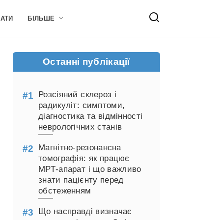
НАТИ
БІЛЬШЕ
Останні публікації
Розсіяний склероз і
радикуліт: симптоми,
діагностика та відмінності
неврологічних станів
Магнітно-резонансна
томографія: як працює
МРТ-апарат і що важливо
знати пацієнту перед
обстеженням
Що насправді визначає