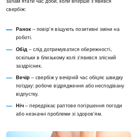
запам’ятати час доби, коли вперше з’явився
свербіж:
Ранок
– повір’я віщують позитивні зміни на
роботі.
Обід
– слід дотримуватися обережності,
оскільки в близькому колі з’явився злісний
заздрісник.
Вечір
– свербіж у вечірній час обіцяє швидку
поїздку: робоче відрядження або несподівану
відпустку.
Ніч
– передрікає раптове погіршення погоди
або незначні проблеми зі здоров’ям.