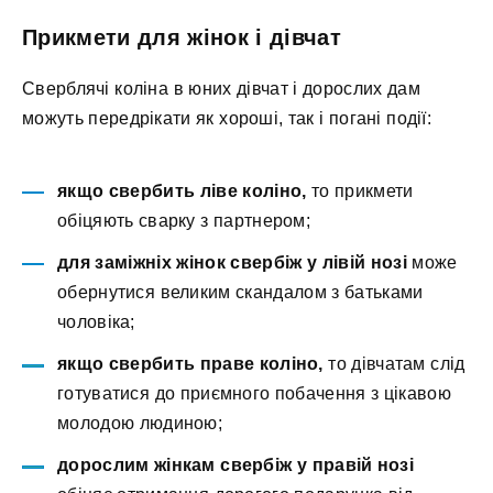
Прикмети для жінок і дівчат
Сверблячі коліна в юних дівчат і дорослих дам
можуть передрікати як хороші, так і погані події:
якщо свербить ліве коліно,
то прикмети
обіцяють сварку з партнером;
для заміжніх жінок свербіж у лівій нозі
може
обернутися великим скандалом з батьками
чоловіка;
якщо свербить праве коліно,
то дівчатам слід
готуватися до приємного побачення з цікавою
молодою людиною;
дорослим жінкам свербіж у правій нозі