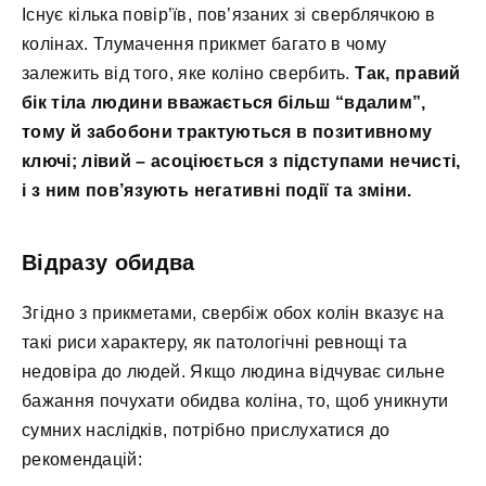
Існує кілька повір’їв, пов’язаних зі сверблячкою в
колінах. Тлумачення прикмет багато в чому
залежить від того, яке коліно свербить.
Так, правий
бік тіла людини вважається більш “вдалим”,
тому й забобони трактуються в позитивному
ключі; лівий – асоціюється з підступами нечисті,
і з ним пов’язують негативні події та зміни.
Відразу обидва
Згідно з прикметами, свербіж обох колін вказує на
такі риси характеру, як патологічні ревнощі та
недовіра до людей. Якщо людина відчуває сильне
бажання почухати обидва коліна, то, щоб уникнути
сумних наслідків, потрібно прислухатися до
рекомендацій: