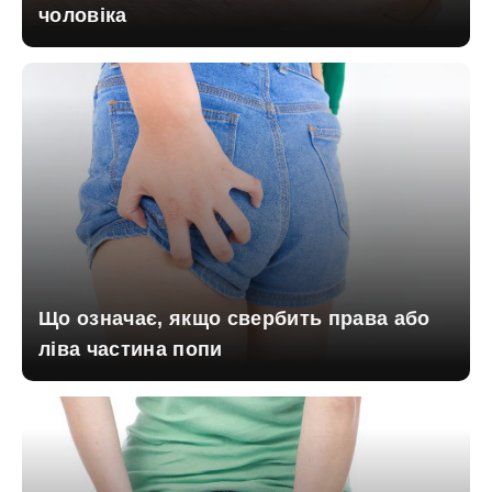
чоловіка
Що означає, якщо свербить права або
ліва частина попи