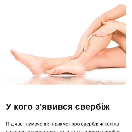
У кого з’явився свербіж
Під час тлумачення прикмет про сверблячі коліна
важливе значення має те, у кого з’явився свербіж,