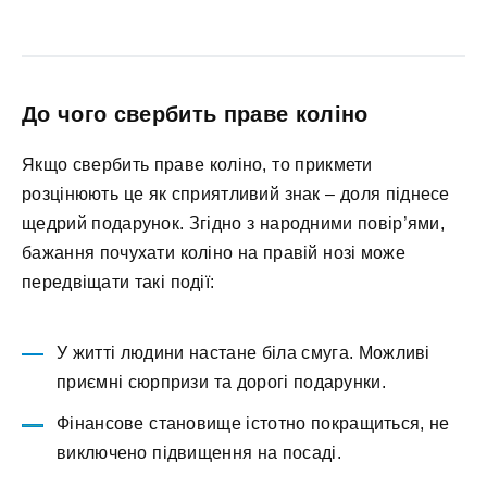
До чого свербить праве коліно
Якщо свербить праве коліно, то прикмети
розцінюють це як сприятливий знак – доля піднесе
щедрий подарунок. Згідно з народними повір’ями,
бажання почухати коліно на правій нозі може
передвіщати такі події:
У житті людини настане біла смуга. Можливі
приємні сюрпризи та дорогі подарунки.
Фінансове становище істотно покращиться, не
виключено підвищення на посаді.