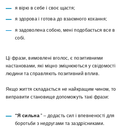
я вірю в себе і своє щастя;
я здорова і готова до взаємного кохання;
я задоволена собою, мені подобається все в
собі.
Ці фрази, вимовлені вголос, є позитивними
настановами, які міцно зміцнюються у свідомості
людини та справляють позитивний вплив.
Якщо життя складається не найкращим чином, то
виправити становище допоможуть такі фрази:
“Я сильна
” – додасть сил і впевненості для
боротьби з недругами та заздрісниками.