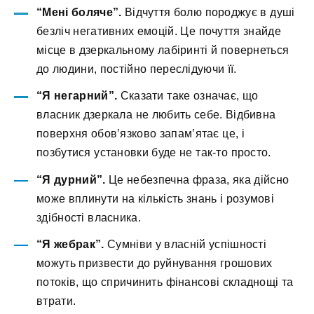
“Мені боляче”.
Відчуття болю породжує в душі
безліч негативних емоцій. Це почуття знайде
місце в дзеркальному лабіринті й повернеться
до людини, постійно переслідуючи її.
“Я негарний”.
Сказати таке означає, що
власник дзеркала не любить себе. Відбивна
поверхня обов’язково запам’ятає це, і
позбутися установки буде не так-то просто.
“Я дурний”.
Це небезпечна фраза, яка дійсно
може вплинути на кількість знань і розумові
здібності власника.
“Я жебрак”.
Сумніви у власній успішності
можуть призвести до руйнування грошових
потоків, що спричинить фінансові складнощі та
втрати.