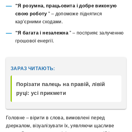
“Я розумна, працьовита і добре виконую
свою роботу
” – допоможе піднятися
кар’єрними сходами.
“Я багата і незалежна
” – посприяє залученню
грошової енергії.
ЗАРАЗ ЧИТАЮТЬ:
Порізати палець на правій, лівій
руці: усі прикмети
Головне – вірити в слова, вимовлені перед
дзеркалом, візуалізувати їх, уявляючи щасливе