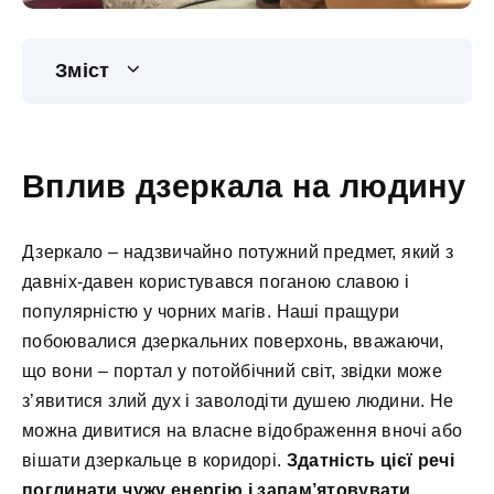
Зміст
Вплив дзеркала на людину
Дзеркало – надзвичайно потужний предмет, який з
давніх-давен користувався поганою славою і
популярністю у чорних магів. Наші пращури
побоювалися дзеркальних поверхонь, вважаючи,
що вони – портал у потойбічний світ, звідки може
з’явитися злий дух і заволодіти душею людини. Не
можна дивитися на власне відображення вночі або
вішати дзеркальце в коридорі.
Здатність цієї речі
поглинати чужу енергію і запам’ятовувати