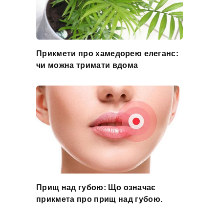
Прикмети про хамедорею елеганс:
чи можна тримати вдома
Прищ над губою: Що означає
прикмета про прищ над губою.