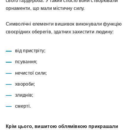
свого гардероба. У такий спосіб вони створювали
орнаменти, що мали містичну силу.
Символічні елементи вишивок виконували функцію
своєрідних оберегів, здатних захистити людину:
від пристріту;
псування;
нечистої сили;
хвороби;
злиднів;
смерті.
Крім цього, вишитою облямівкою прикрашали