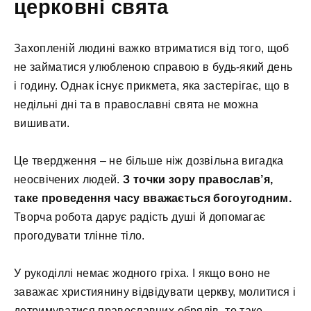
церковні свята
Захопленій людині важко втриматися від того, щоб
не займатися улюбленою справою в будь-який день
і годину. Однак існує прикмета, яка застерігає, що в
недільні дні та в православні свята не можна
вишивати.
Це твердження – не більше ніж дозвільна вигадка
неосвічених людей.
З точки зору православ’я,
таке проведення часу вважається богоугодним.
Творча робота дарує радість душі й допомагає
прогодувати тлінне тіло.
У рукоділлі немає жодного гріха. І якщо воно не
заважає християнину відвідувати церкву, молитися і
дотримуватися православних обрядів, то таке