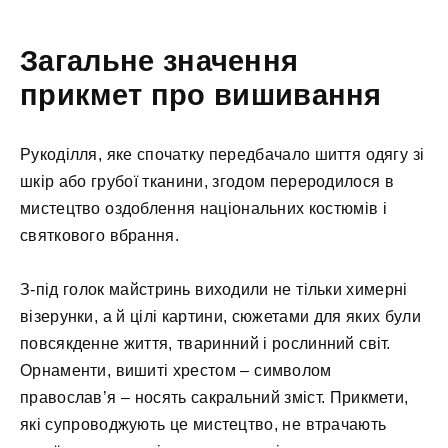
Загальне значення
прикмет про вишивання
Рукоділля, яке спочатку передбачало шиття одягу зі
шкір або грубої тканини, згодом переродилося в
мистецтво оздоблення національних костюмів і
святкового вбрання.
З-під голок майстринь виходили не тільки химерні
візерунки, а й цілі картини, сюжетами для яких були
повсякденне життя, тваринний і рослинний світ.
Орнаменти, вишиті хрестом – символом
православ’я – носять сакральний зміст. Прикмети,
які супроводжують це мистецтво, не втрачають