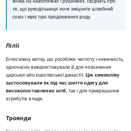
жінка на наволочках і рушниках, свідчать про
те, що рукодільниця хоче зміцнити шлюбний
союз і мріє про продовження роду.
Лілії
Білосніжну квітку, що уособлює чистоту і невинність,
одночасно використовували й для позначення
царської або королівської династії.
Цю символіку
застосовували як під час шиття одягу для
високопоставлених осіб
, так і для прикрашання
атрибутів влади.
Троянди