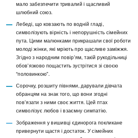
мало забезпечити тривалий і щасливий
шлюбний союз.
Лебеді, що ковзають по водній гладі,
символізують вірність і непорушність сімейних
пута. Цими малюнками прикрашали свої роботи
молоді жінки, які мріють про щасливе заміжжя.
Згідно з народним повір’ям, такій рукодільниці
обов’язково пощастить зустрітися зі своєю
“половинкою”.
Сорочку, розшиту півнями, дарували дівчата
обранцям на знак того, що вони згодні
пов’язати з ними своє життя. Цей птах
символізує любов і взаємну симпатію.
Зображення у вишивці єдинорога покликане
привернути щастя і достаток. У сімейних