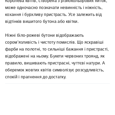
Королева квітів, створена з різнокольорових ниток,
може одночасно позначати невинність і ніжність,
кохання і бурхливу пристрасть. Усе залежить від
відтінків вишитого бутона або квітки.
Ніжні біло-рожеві бутони відображають
сором’язливість і чистоту помислів. Що яскравіші
фарби на полотні, то сильніші бажання і пристрасті,
відображені на ньому. Букети червоних троянд, як
правило, вишивають пристрасні, чуттєві натури. А
оберемок жовтих квітів символізує розсудливість,
спокій і прагнення до достатку.