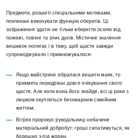
Предмети, розшиті спеціальними мотивами,
покликані виконувати функцію оберегів. Ці
зображення здатні не тільки вберегти оселю від
пожежі, повені та злих духів. Містичне значення
вишивок полягає і в тому, щоб щастя завжди
супроводжувало і примножувалося:
Якщо майстриня зібралася вишити маяк, то
прикмета передрікає довге очікування свого
щастя. Але коли вона його знайде, всі ці роки з
лишком окупляться безхмарним сімейним
життям.
Вітряк пророкує рукодільниці небачене
матеріальний добробут: гроші сипатимуться, як
борошно з-під жорен.