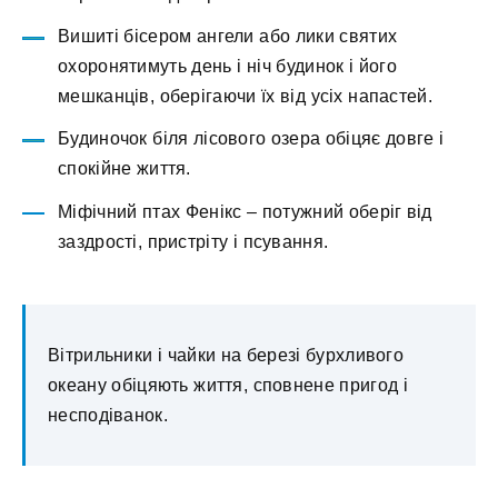
Вишиті бісером ангели або лики святих
охоронятимуть день і ніч будинок і його
мешканців, оберігаючи їх від усіх напастей.
Будиночок біля лісового озера обіцяє довге і
спокійне життя.
Міфічний птах Фенікс – потужний оберіг від
заздрості, пристріту і псування.
Вітрильники і чайки на березі бурхливого
океану обіцяють життя, сповнене пригод і
несподіванок.