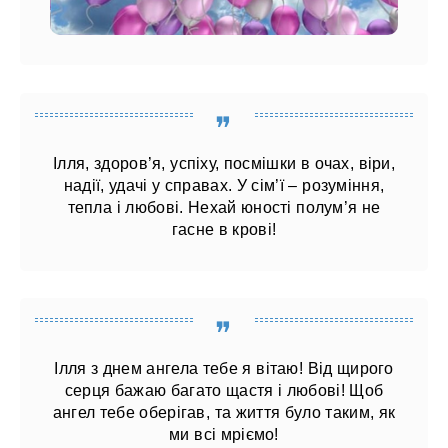
Ілля, здоров’я, успіху, посмішки в очах, віри,
надії, удачі у справах. У сім’ї – розуміння,
тепла і любові. Нехай юності полум’я не
гасне в крові!
Ілля з днем ангела тебе я вітаю! Від щирого
серця бажаю багато щастя і любові! Щоб
ангел тебе оберігав, та життя було таким, як
ми всі мріємо!