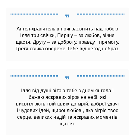
Ангел-хранитель в ночі засвітить над тобою
Ілля три свічки, Першу – за любов, вічне
щастя. Другу – за доброту, правду і прямоту.
Третя свічка обереже Тебе від негод і образ.
Ілля від душі вітаю тебе з днем ​​янгола і
бажаю яскравих зірок на небі, які
висвітлюють твій шлях до мрій, доброї удачі
і чудових ідей, щирої любові, яка зігріє твоє
серце, великих надій та яскравих моментів
щастя.