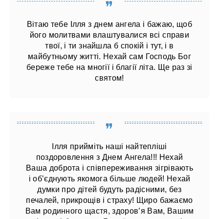
Вітаю тебе Ілля з днем ​​ангела і бажаю, щоб
його молитвами влаштувалися всі справи
твої, і ти знайшла б спокій і тут, і в
майбутньому житті. Нехай сам Господь Бог
береже тебе на многії і благії літа. Ще раз зі
святом!
Ілля прийміть наші найтепліші
поздоровлення з Днем Ангела!!! Нехай
Ваша доброта і співпереживання зігрівають
і об’єднують якомога більше людей! Нехай
думки про дітей будуть радісними, без
печалей, прикрощів і страху! Щиро бажаємо
Вам родинного щастя, здоров’я Вам, Вашим