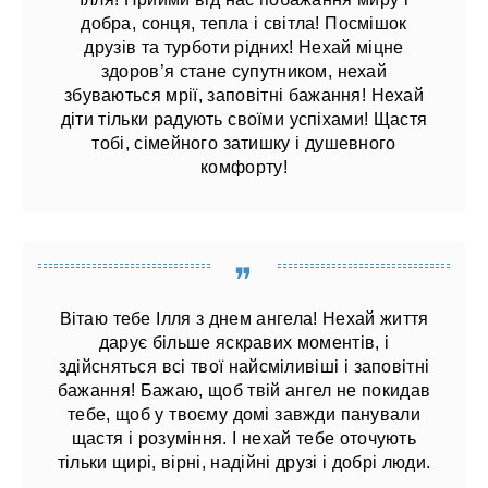
добра, сонця, тепла і світла! Посмішок
друзів та турботи рідних! Нехай міцне
здоров’я стане супутником, нехай
збуваються мрії, заповітні бажання! Нехай
діти тільки радують своїми успіхами! Щастя
тобі, сімейного затишку і душевного
комфорту!
Вітаю тебе Ілля з днем ​​ангела! Нехай життя
дарує більше яскравих моментів, і
здійсняться всі твої найсміливіші і заповітні
бажання! Бажаю, щоб твій ангел не покидав
тебе, щоб у твоєму домі завжди панували
щастя і розуміння. І нехай тебе оточують
тільки щирі, вірні, надійні друзі і добрі люди.