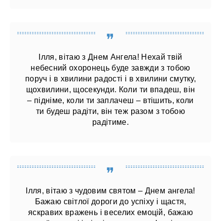
Ілля, вітаю з Днем Ангела! Нехай твій
небесний охоронець буде завжди з тобою
поруч і в хвилини радості і в хвилини смутку,
щохвилини, щосекунди. Коли ти впадеш, він
– підніме, коли ти заплачеш – втішить, коли
ти будеш радіти, він теж разом з тобою
радітиме.
Ілля, вітаю з чудовим святом – Днем ангела!
Бажаю світлої дороги до успіху і щастя,
яскравих вражень і веселих емоцій, бажаю