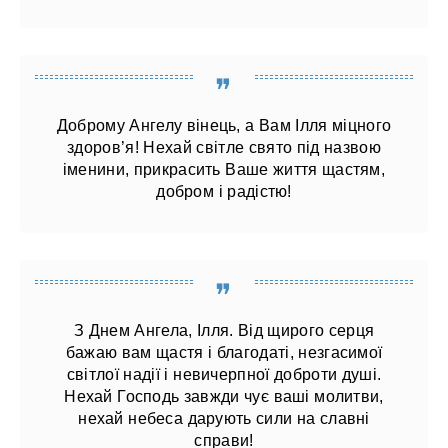
Доброму Ангелу вінець, а Вам Ілля міцного
здоров’я! Нехай світле свято під назвою
іменини, прикрасить Ваше життя щастям,
добром і радістю!
З Днем Ангела, Ілля. Від щирого серця
бажаю вам щастя і благодаті, незгасимої
світлої надії і невичерпної доброти душі.
Нехай Господь завжди чує ваші молитви,
нехай небеса дарують сили на славні
справи!