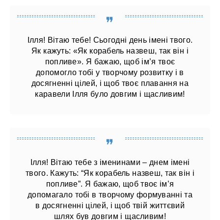
Ілля! Вітаю тебе! Сьогодні день імені твого.
Як кажуть: «Як корабель назвеш, так він і
попливе». Я бажаю, щоб ім’я твоє
допомогло тобі у творчому розвитку і в
досягненні цілей, і щоб твоє плавання на
каравели Ілля було довгим і щасливим!
Ілля! Вітаю тебе з іменинами – днем ​​імені
твого. Кажуть: “Як корабель назвеш, так він і
попливе”. Я бажаю, щоб твоє ім’я
допомагало тобі в творчому формуванні та
в досягненні цілей, і щоб твій життєвий
шлях був довгим і щасливим!