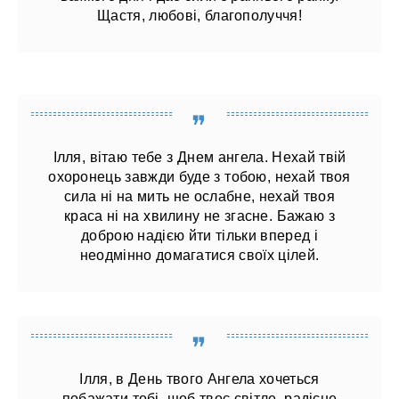
Щастя, любові, благополуччя!
Ілля, вітаю тебе з Днем ангела. Нехай твій
охоронець завжди буде з тобою, нехай твоя
сила ні на мить не ослабне, нехай твоя
краса ні на хвилину не згасне. Бажаю з
доброю надією йти тільки вперед і
неодмінно домагатися своїх цілей.
Ілля, в День твого Ангела хочеться
побажати тобі, щоб твоє світле, радісне