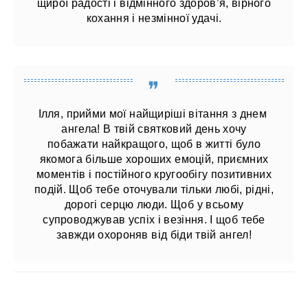
щирої радості і відмінного здоров’я, вірного
кохання і незмінної удачі.
Ілля, прийми мої найщиріші вітання з днем ​​
ангела! В твій святковий день хочу
побажати найкращого, щоб в житті було
якомога більше хороших емоцій, приємних
моментів і постійного кругообігу позитивних
подій. Щоб тебе оточували тільки любі, рідні,
дорогі серцю люди. Щоб у всьому
супроводжував успіх і везіння. І щоб тебе
завжди охороняв від біди твій ангел!