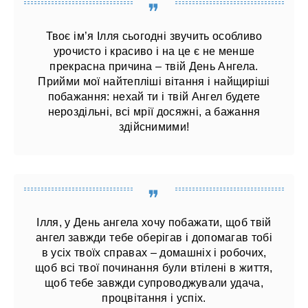
Твоє ім’я Ілля сьогодні звучить особливо
урочисто і красиво і на це є не менше
прекрасна причина – твій День Ангела.
Прийми мої найтепліші вітання і найщиріші
побажання: нехай ти і твій Ангел будете
нероздільні, всі мрії досяжні, а бажання
здійснимими!
Ілля, у День ангела хочу побажати, щоб твій
ангел завжди тебе оберігав і допомагав тобі
в усіх твоїх справах – домашніх і робочих,
щоб всі твої починання були втілені в життя,
щоб тебе завжди супроводжували удача,
процвітання і успіх.