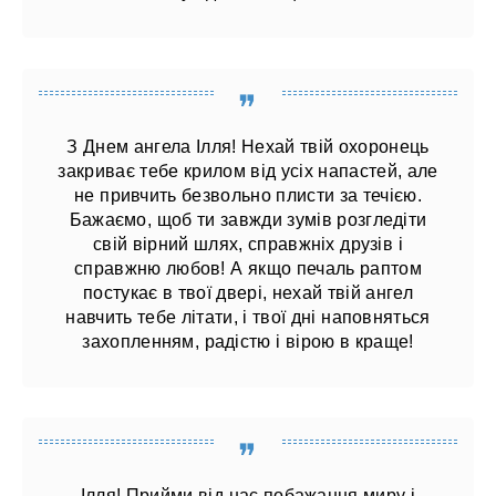
З Днем ангела Ілля! Нехай твій охоронець
закриває тебе крилом від усіх напастей, але
не привчить безвольно плисти за течією.
Бажаємо, щоб ти завжди зумів розгледіти
свій вірний шлях, справжніх друзів і
справжню любов! А якщо печаль раптом
постукає в твої двері, нехай твій ангел
навчить тебе літати, і твої дні наповняться
захопленням, радістю і вірою в краще!
Ілля! Прийми від нас побажання миру і