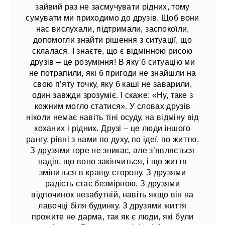
зайвий раз не засмучувати рідних, тому
сумувати ми приходимо до друзів. Щоб вони
нас вислухали, підтримали, заспокоїли,
допомогли знайти рішення з ситуації, що
склалася. І знаєте, що є відмінною рисою
друзів – це розуміння! В яку б ситуацію ми
не потрапили, які б пригоди не знайшли на
свою п’яту точку, яку б каші не заварили,
один завжди зрозуміє. І скаже: «Ну, таке з
кожним могло статися». У словах друзів
ніколи немає навіть тіні осуду, на відміну від
коханих і рідних. Друзі – це люди іншого
рангу, рівні з нами по духу, по ідеї, по життю.
З друзями горе не зникає, але з’являється
надія, що воно закінчиться, і що життя
зміниться в кращу сторону. З друзями
радість стає безмірною. З друзями
відпочинок незабутній, навіть якщо він на
лавочці біля будинку. З друзями життя
прожите не дарма, так як є люди, які були