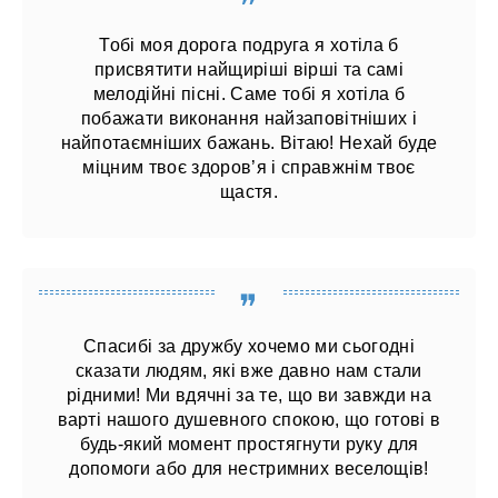
Тобі моя дорога подруга я хотіла б
присвятити найщиріші вірші та самі
мелодійні пісні. Саме тобі я хотіла б
побажати виконання найзаповітніших і
найпотаємніших бажань. Вітаю! Нехай буде
міцним твоє здоров’я і справжнім твоє
щастя.
Спасибі за дружбу хочемо ми сьогодні
сказати людям, які вже давно нам стали
рідними! Ми вдячні за те, що ви завжди на
варті нашого душевного спокою, що готові в
будь-який момент простягнути руку для
допомоги або для нестримних веселощів!