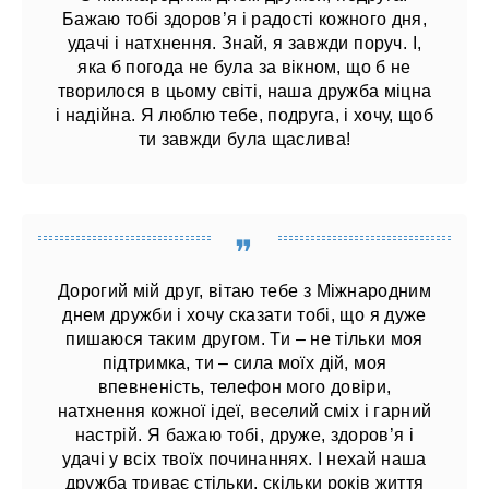
Бажаю тобі здоров’я і радості кожного дня,
удачі і натхнення. Знай, я завжди поруч. І,
яка б погода не була за вікном, що б не
творилося в цьому світі, наша дружба міцна
і надійна. Я люблю тебе, подруга, і хочу, щоб
ти завжди була щаслива!
Дорогий мій друг, вітаю тебе з Міжнародним
днем ​​дружби і хочу сказати тобі, що я дуже
пишаюся таким другом. Ти – не тільки моя
підтримка, ти – сила моїх дій, моя
впевненість, телефон мого довіри,
натхнення кожної ідеї, веселий сміх і гарний
настрій. Я бажаю тобі, друже, здоров’я і
удачі у всіх твоїх починаннях. І нехай наша
дружба триває стільки, скільки років життя