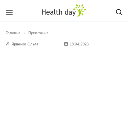
Перейти
до
вмісту
Головна
»
Привітання
Ярценко Ольга
18.04.2023