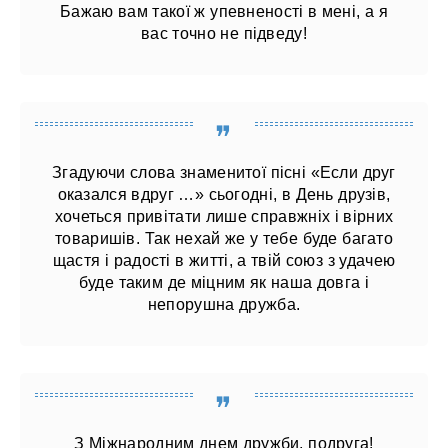
Бажаю вам такої ж упевненості в мені, а я
вас точно не підведу!
Згадуючи слова знаменитої пісні «Если друг
оказался вдруг …» сьогодні, в День друзів,
хочеться привітати лише справжніх і вірних
товаришів. Так нехай же у тебе буде багато
щастя і радості в житті, а твій союз з удачею
буде таким де міцним як наша довга і
непорушна дружба.
З Міжнародним днем ​​дружби, подруга!