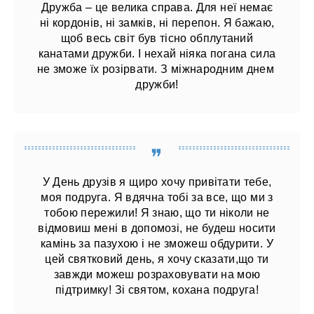
Дружба – це велика справа. Для неї немає
ні кордонів, ні замків, ні перепон. Я бажаю,
щоб весь світ був тісно обплутаний
канатами дружби. І нехай ніяка погана сила
не зможе їх розірвати. З міжнародним днем ​​
дружби!
У День друзів я щиро хочу привітати тебе,
моя подруга. Я вдячна тобі за все, що ми з
тобою пережили! Я знаю, що ти ніколи не
відмовиш мені в допомозі, не будеш носити
камінь за пазухою і не зможеш обдурити. У
цей святковий день, я хочу сказати,що ти
завжди можеш розраховувати на мою
підтримку! Зі святом, кохана подруга!