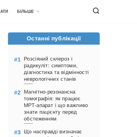
НАТИ
БІЛЬШЕ
Останні публікації
Розсіяний склероз і
радикуліт: симптоми,
діагностика та відмінності
неврологічних станів
Магнітно-резонансна
томографія: як працює
МРТ-апарат і що важливо
знати пацієнту перед
обстеженням
Що насправді визначає