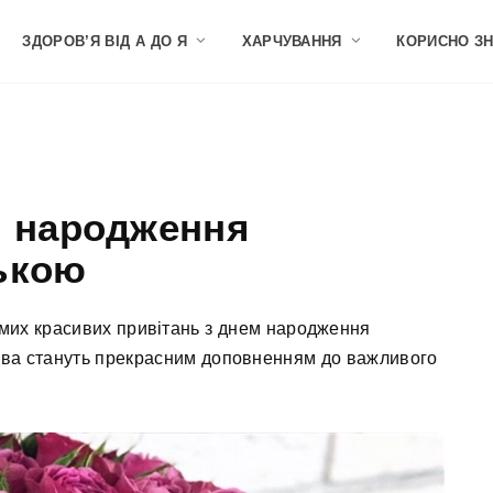
ЗДОРОВ’Я ВІД А ДО Я
ХАРЧУВАННЯ
КОРИСНО З
м народження
ською
амих красивих привітань з днем народження
лова стануть прекрасним доповненням до важливого