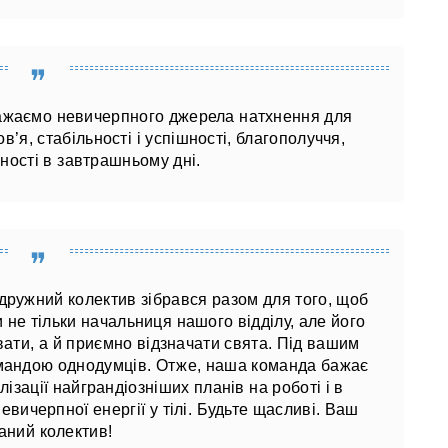
 бажаємо невичерпного джерела натхнення для
в’я, стабільності і успішності, благополуччя,
ності в завтрашньому дні.
 дружний колектив зібрався разом для того, щоб
и не тільки начальниця нашого відділу, але його
вати, а й приємно відзначати свята. Під вашим
омандою однодумців. Отже, наша команда бажає
зації найграндіозніших планів на роботі і в
невичерпної енергії у тілі. Будьте щасливі. Ваш
аний колектив!