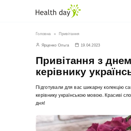
Перейти
до
вмісту
Головна
»
Привітання
Ярценко Ольга
19.04.2023
Привітання з дне
керівнику україн
Підготували для вас шикарну колекцію с
керівнику українською мовою. Красиві с
дня!