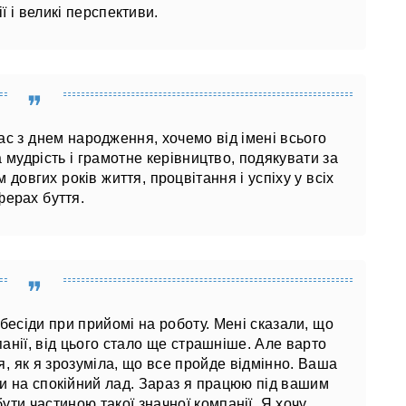
ї і великі перспективи.
 з днем ​​народження, хочемо від імені всього
 мудрість і грамотне керівництво, подякувати за
 довгих років життя, процвітання і успіху у всіх
ферах буття.
бесіди при прийомі на роботу. Мені сказали, що
анії, від цього стало ще страшніше. Але варто
ся, як я зрозуміла, що все пройде відмінно. Ваша
и на спокійний лад. Зараз я працюю під вашим
ти частиною такої значної компанії. Я хочу