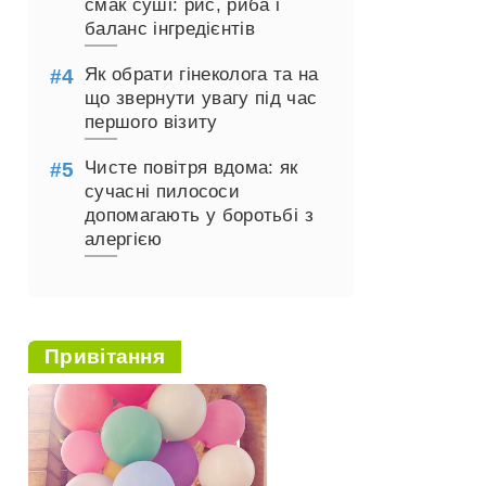
смак суші: рис, риба і
баланс інгредієнтів
Як обрати гінеколога та на
що звернути увагу під час
першого візиту
Чисте повітря вдома: як
сучасні пилососи
допомагають у боротьбі з
алергією
Привітання