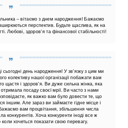
льника – вітаємо з днем ​​народження! Бажаємо
зширюються перспектив. Будьте щаслива, як на
тті. Любові, здоров’я та фінансової стабільності!
сьогодні день народження! У зв’язку з цим ми
ього колективу нашої організації побажати вам
ого щастя і здоров’я. Ви дуже сильна жінка, яка
отримала посаду своєї мрії. Ви часто з нами
 розповідаєте, як важко вам було довести те, що
я іншим. Але зараз ви займаєте гідне місце і
 бажаємо вам процвітання, збільшення числа
ла конкурентів. Хоча конкуренти іноді все ж
 коли хочеться показати свою перевагу.