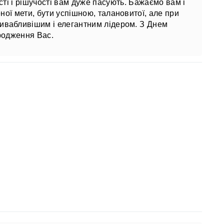
сті і рішучості вам дуже пасують. Бажаємо вам і
ої мети, бути успішною, талановитої, але при
ивабливішим і елегантним лідером. З Днем
одження Вас.