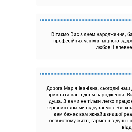
Вітаємо Вас з днем ​​народження,
професійних успіхів, міцного здоро
любові і впевне
Дорога Марія Іванівна, сьогодні наш
привітати вас з днем ​​народження. В
душа. З вами не тільки легко працю
керівництвом ми відчуваємо себе к
вам бажає вам якнайшвидшої реалі
особистому житті, гармонії в душі і 
відд