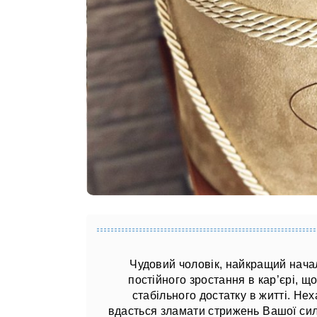
Чудовий чоловік, найкращий начал
постійного зростання в кар’єрі, що
стабільного достатку в житті. Нех
вдасться зламати стрижень Вашої сил