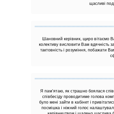
щасливі поді
Шановний керівник, щиро вітаємо Вас
колективу висловити Вам вдячність за
тактовність і розуміння, побажати Вам
с
Я пам’ятаю, як страшно боялася спів
співбесіду проводитиме голова комп
було мені зайти в кабінет і привітати
посмішка і ніжний голос налаштувал
керівництвом і шалено щаслива бу