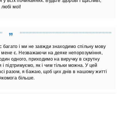
я у всіх починаннях. Будьте здорові і щасливі,
любі мої!
с багато і ми не завжди знаходимо спільну мову
у мене є. Незважаючи на деяке непорозуміння,
один одного, приходимо на виручку в скрутну
і підтримуємо, як і чим тільки можна. У цей
всі разом, я бажаю, щоб цих днів в нашому житті
якомога більше.