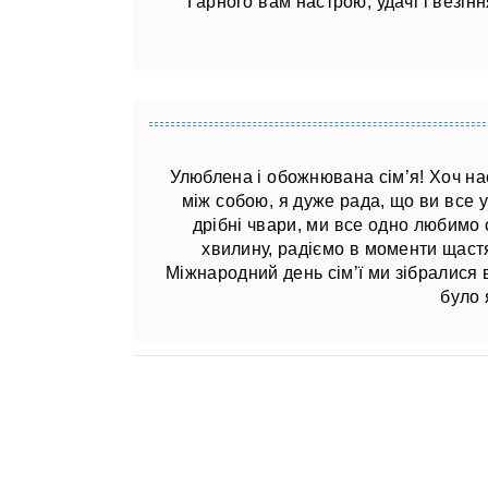
Гарного вам настрою, удачі і везінн
Улюблена і обожнювана сім’я! Хоч на
між собою, я дуже рада, що ви все 
дрібні чвари, ми все одно любимо 
хвилину, радіємо в моменти щастя 
Міжнародний день сім’ї ми зібралися 
було 