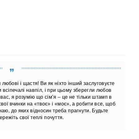
 любові і щастя! Ви як ніхто інший заслуговуєте
и всіпечалі навпіл, і при цьому зберегли любов
вас, я розумію що сім’я – це не тільки штамп в
вої вчинки на «твоє» і «моє», а робити все, щоб
наю, до яких відносин треба прагнути. Будьте
бережіть свої теплі почуття.