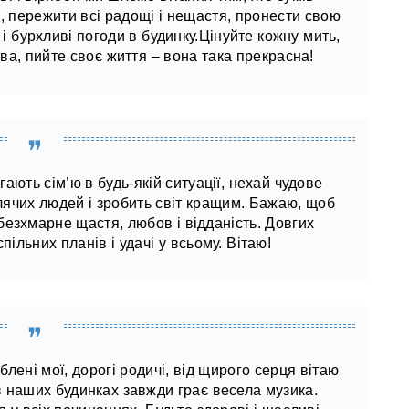
 пережити всі радощі і нещастя, пронести свою
и і бурхливі погоди в будинку.Цінуйте кожну мить,
ва, пийте своє життя – вона така прекрасна!
ають сім’ю в будь-якій ситуації, нехай чудове
блячих людей і зробить світ кращим. Бажаю, щоб
 безхмарне щастя, любов і відданість. Довгих
пільних планів і удачі у всьому. Вітаю!
лені мої, дорогі родичі, від щирого серця вітаю
в наших будинках завжди грає весела музика.