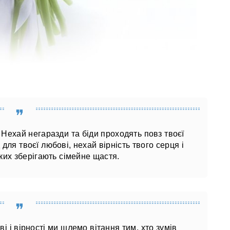
ті. Нехай негаразди та біди проходять повз твоєї
для твоєї любові, нехай вірність твого серця і
ких зберігають сімейне щастя.
і і вірності ми шлемо вітання тим, хто зумів