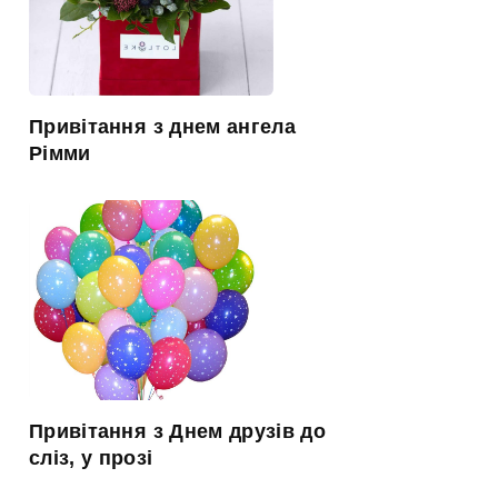
Привітання з днем ангела
Рімми
Привітання з Днем друзів до
сліз, у прозі