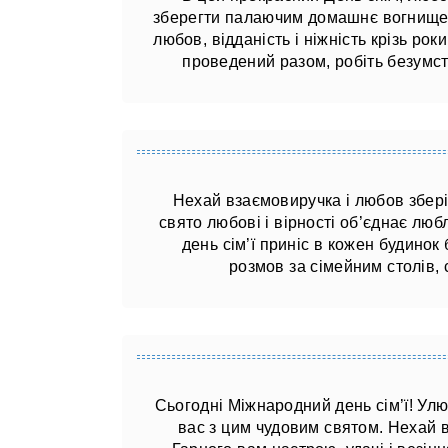
зберегти палаючим домашнє вогнище,
любов, відданість і ніжність крізь рок
проведений разом, робіть безумст
Нехай взаємовиручка і любов зберіг
свято любові і вірності об’єднає лю
день сім’ї приніс в кожен будинок
розмов за сімейним столів, с
Сьогодні Міжнародний день сім’ї! Улюб
вас з цим чудовим святом. Нехай 