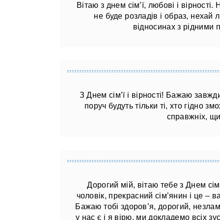
Вітаю з днем ​​сім’ї, любові і вірності.
не буде розладів і образ, нехай 
відносинах з рідними п
З Днем сім’ї і вірності! Бажаю завж
поруч будуть тільки ті, хто гідно з
справжніх, щи
Дорогий мій, вітаю тебе з Днем сім
чоловік, прекрасний сім’янин і це – в
Бажаю тобі здоров’я, дорогий, незламн
у нас є і я вірю, ми докладемо всіх з