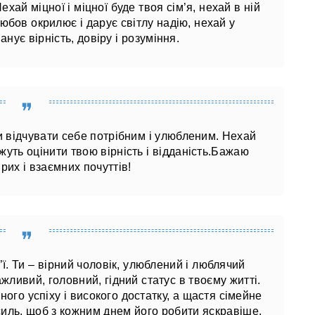
 Нехай міцної і міцної буде твоя сім’я, нехай в ній
любов окрилює і дарує світлу надію, нехай у
анує вірність, довіру і розуміння.
ди відчувати себе потрібним і улюбленим. Нехай
можуть оцінити твою вірність і відданість.Бажаю
рих і взаємних почуттів!
’ї. Ти – вірний чоловік, улюблений і люблячий
ажливий, головний, гідний статус в твоєму житті.
ого успіху і високого достатку, а щастя сімейне
усиль, щоб з кожним днем ​​його робити яскравіше,