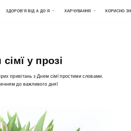
ЗДОРОВ’Я ВІД А ДО Я
ХАРЧУВАННЯ
КОРИСНО З
сімї у прозі
рих привітань з Днем сімї простими словами.
ненням до важливого дня!