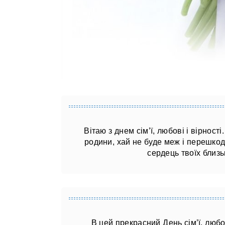
Вітаю з днем ​​сім’ї, любові і вірнос
родини, хай не буде меж і перешкод 
сердець твоїх близь
В цей прекрасний День сім’ї, любов