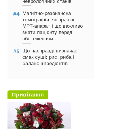
неврологічних станів
Магнітно-резонансна
томографія: як працює
МРТ-апарат і що важливо
знати пацієнту перед
обстеженням
Що насправді визначає
смак суші: рис, риба і
баланс інгредієнтів
Привітання