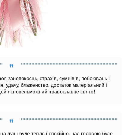
ог, занепокоєнь, страхів, сумнівів, побоювань і
я, удачу, блаженство, достаток матеріальний і
 цей ясновельможний православне свято!
на душі буде тепло і спокійно, над головою буде