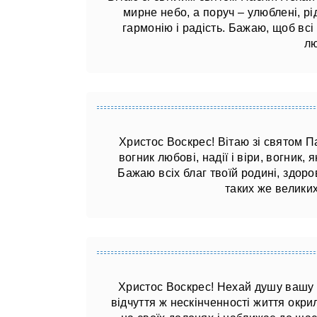
мирне небо, а поруч – улюблені, рід
гармонію і радість. Бажаю, щоб всі 
лю
Христос Воскрес! Вітаю зі святом Па
вогник любові, надії і віри, вогник,
Бажаю всіх благ твоїй родині, здоров
таких же великих
Христос Воскрес! Нехай душу вашу 
відчуття ж нескінченності життя окр