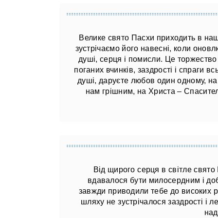
Велике свято Пасхи приходить в на
зустрічаємо його навесні, коли онов
душі, серця і помисли. Це торжество 
поганих вчинків, заздрості і спраги в
душі, даруєте любов один одному, н
нам грішним, на Христа – Спасителя
Від щирого серця в світле свято
вдавалося бути милосердним і до
завжди приводили тебе до високих ре
шляху не зустрічалося заздрості і л
над