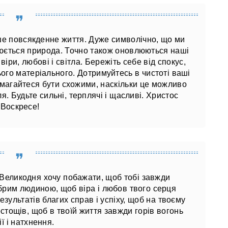
ше повсякденне життя. Дуже символічно, що ми
люється природа. Точно також оновлюються наші
віри, любові і світла. Бережіть себе від спокус,
сього матеріального. Дотримуйтесь в чистоті ваші
амагайтеся бути схожими, наскільки це можливо
. Будьте сильні, терплячі і щасливі. Христос
Воскресе!
 Великодня хочу побажати, щоб тобі завжди
брим людиною, щоб віра і любов твого серця
зультатів благих справ і успіху, щоб на твоєму
естощів, щоб в твоїй життя завжди горів вогонь
ії і натхнення.