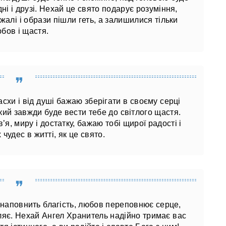
ні і друзі. Нехай це свято подарує розуміння,
жалі і образи пішли геть, а залишилися тільки
бов і щастя.
схи і від душі бажаю зберігати в своєму серці
 який завжди буде вести тебе до світлого щастя.
’я, миру і достатку, бажаю тобі щирої радості і
 чудес в житті, як це свято.
наповнить благість, любов переповнює серце,
иляє. Нехай Ангел Хранитель надійно тримає вас