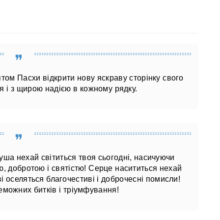
том Пасхи відкрити нову яскраву сторінку свого
я і з щирою надією в кожному рядку.
уша нехай світиться твоя сьогодні, насичуючи
ю, добротою і святістю! Серце насититься нехай
ві оселяться благочестиві і доброчесні помисли!
еможних битків і тріумфування!