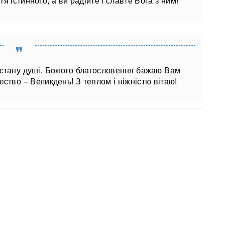
я істинного, а ви радійте і славте Бога з ним!
 стану душі, Божого благословення бажаю Вам
ество – Великдень! З теплом і ніжністю вітаю!