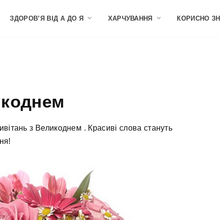
ЗДОРОВ’Я ВІД А ДО Я
ХАРЧУВАННЯ
КОРИСНО З
икоднем
ивітань з Великоднем . Красиві слова стануть
ня!