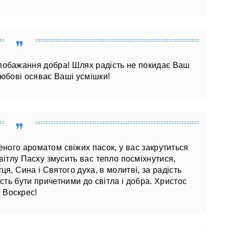
 побажання добра! Шлях радість не покидає Ваш
любові осяває Ваші усмішки!
еного ароматом свіжих пасок, у вас закрутиться
вітлу Пасху змусить вас тепло посміхнутися,
я, Сина і Святого духа, в молитві, за радість
ість бути причетними до світла і добра. Христос
Воскрес!