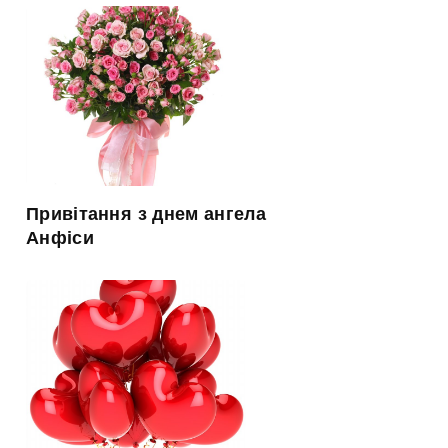
Привітання з днем ангела
Анфіси