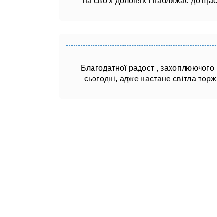
на своїх долонях і наближає до щаст
Благодатної радості, захоплюючого
сьогодні, адже настане світла торж