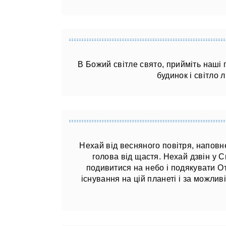
В Божий світле свято, прийміть наші
будинок і світло 
Нехай від весняного повітря, наповн
голова від щастя. Нехай дзвін у С
подивитися на небо і подякувати Отц
існування на цій планеті і за можлив