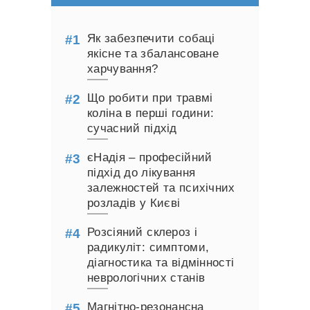
Як забезпечити собаці
якісне та збалансоване
харчування?
Що робити при травмі
коліна в перші години:
сучасний підхід
єНадія – професійний
підхід до лікування
залежностей та психічних
розладів у Києві
Розсіяний склероз і
радикуліт: симптоми,
діагностика та відмінності
неврологічних станів
Магнітно-резонансна