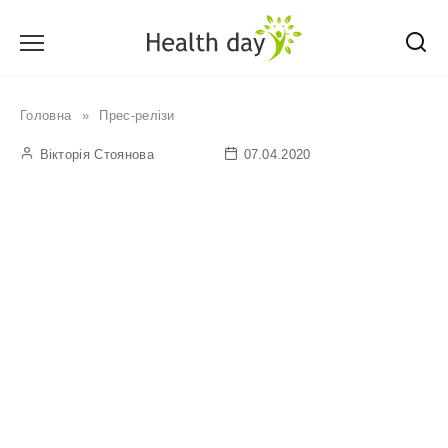
Перейти
до
вмісту
Головна
»
Прес-релізи
Вікторія Стоянова
07.04.2020