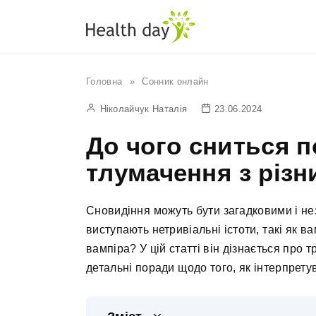
Перейти
до
вмісту
Головна
»
Сонник онлайн
Ніколайчук Наталія
23.06.2024
До чого сниться п
тлумачення з різн
Сновидіння можуть бути загадковими і н
виступають нетривіальні істоти, такі як в
вампіра? У цій статті він дізнається про 
детальні поради щодо того, як інтерпретув