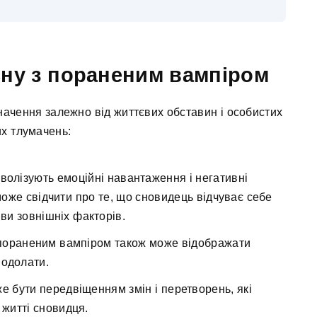
сну з пораненим вампіром
начення залежно від життєвих обставин і особистих
их тлумачень:
олізують емоційні навантаження і негативні
оже свідчити про те, що сновидець відчуває себе
ви зовнішніх факторів.
пораненим вампіром також може відображати
подолати.
 бути передвіщенням змін і перетворень, які
 житті сновидця.