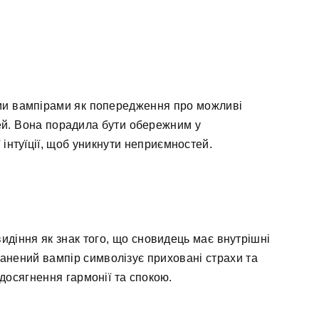
ми вампірами як попередження про можливі
ей. Вона порадила бути обережним у
 інтуїції, щоб уникнути неприємностей.
идіння як знак того, що сновидець має внутрішні
оранений вампір символізує приховані страхи та
досягнення гармонії та спокою.