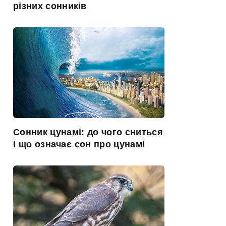
різних сонників
Сонник цунамі: до чого сниться
і що означає сон про цунамі