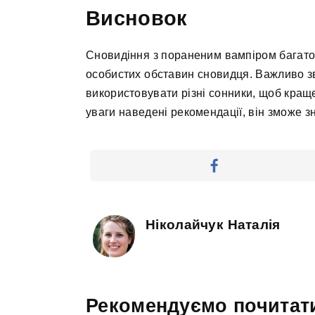
Висновок
Сновидіння з пораненим вампіром багатог
особистих обставин сновидця. Важливо зве
використовувати різні сонники, щоб кращ
уваги наведені рекомендації, він зможе зн
Ніколайчук Наталія
Рекомендуємо почитат