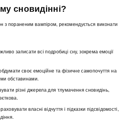
єму сновидінні?
он з пораненим вампіром, рекомендується виконати
ливо записати всі подробиці сну, зокрема емоції
обдумати своє емоційне та фізичне самопочуття на
вими обставинами.
увати різні джерела для тлумачення сновидінь,
вєткова.
аховувати власні відчуття і підказки підсвідомості,
діння.