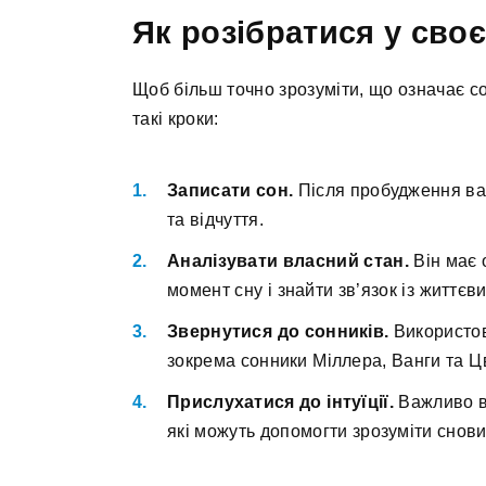
Як розібратися у сво
Щоб більш точно зрозуміти, що означає с
такі кроки:
Записати сон.
Після пробудження важ
та відчуття.
Аналізувати власний стан.
Він має 
момент сну і знайти зв’язок із життє
Звернутися до сонників.
Використов
зокрема сонники Міллера, Ванги та Ц
Прислухатися до інтуїції.
Важливо вр
які можуть допомогти зрозуміти снови