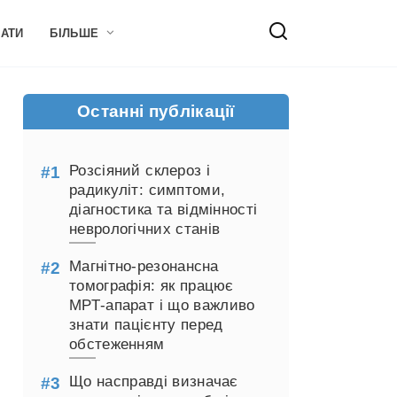
НАТИ
БІЛЬШЕ
Останні публікації
Розсіяний склероз і
радикуліт: симптоми,
діагностика та відмінності
неврологічних станів
Магнітно-резонансна
томографія: як працює
МРТ-апарат і що важливо
знати пацієнту перед
обстеженням
Що насправді визначає