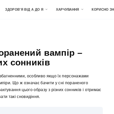
ЗДОРОВ’Я ВІД А ДО Я
ХАРЧУВАННЯ
КОРИСНО З
оранений вампір –
их сонників
езбагненними, особливо якщо їх персонажами
ампіри. Що ж означає бачити у сні пораненого
трактування цього образу з різних сонників і отримає
ати такі сновидіння.