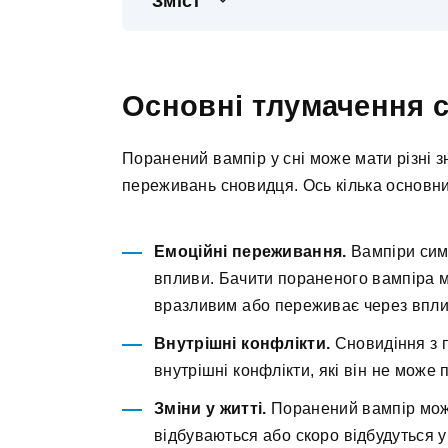
Зміст
Основні тлумачення 
Поранений вампір у сні може мати різні з
переживань сновидця. Ось кілька основн
Емоційні переживання.
Вампіри симв
впливи. Бачити пораненого вампіра м
вразливим або переживає через впли
Внутрішні конфлікти.
Сновидіння з 
внутрішні конфлікти, які він не може 
Зміни у житті.
Поранений вампір може
відбуваються або скоро відбудуться у