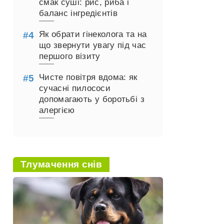
смак суші: рис, риба і
баланс інгредієнтів
Як обрати гінеколога та на
що звернути увагу під час
першого візиту
Чисте повітря вдома: як
сучасні пилососи
допомагають у боротьбі з
алергією
Тлумачення снів