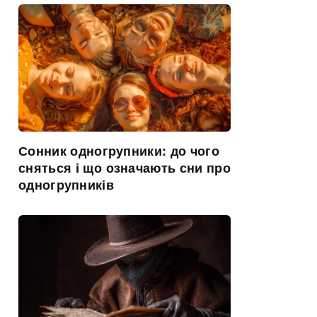
Сонник одногрупники: до чого
сняться і що означають сни про
одногрупників