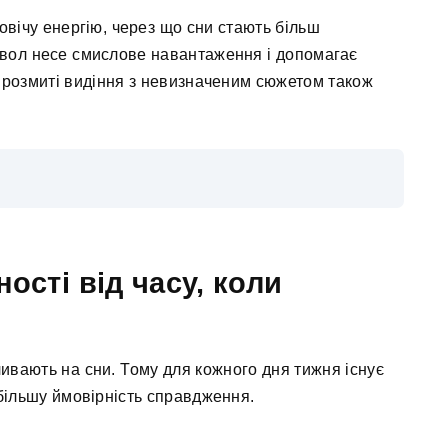
овічу енергію, через що сни стають більш
вол несе смислове навантаження і допомагає
 розмиті видіння з невизначеним сюжетом також
ості від часу, коли
ливають на сни. Тому для кожного дня тижня існує
більшу ймовірність справдження.