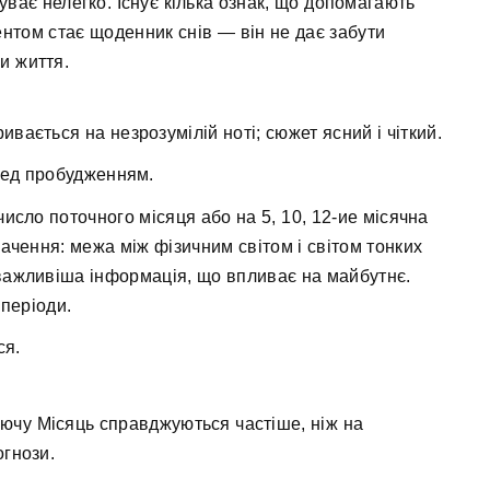
уває нелегко. Існує кілька ознак, що допомагають
ентом стає щоденник снів — він не дає забути
и життя.
вається на незрозумілій ноті; сюжет ясний і чіткий.
ред пробудженням.
число поточного місяця або на 5, 10, 12-ие місячна
начення: межа між фізичним світом і світом тонких
важливіша інформація, що впливає на майбутнє.
 періоди.
ся.
аючу Місяць справджуються частіше, ніж на
огнози.