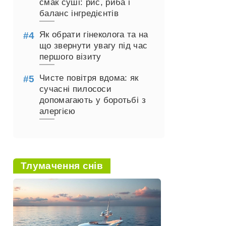
смак суші: рис, риба і
баланс інгредієнтів
Як обрати гінеколога та на
що звернути увагу під час
першого візиту
Чисте повітря вдома: як
сучасні пилососи
допомагають у боротьбі з
алергією
Тлумачення снів