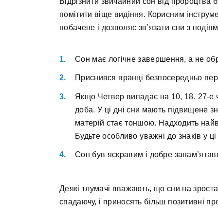
Відрізнити звичайний сон від пророцтва б
помітити віще видіння. Корисним інструм
побачене і дозволяє зв’язати сни з подіям
Сон має логічне завершення, а не обри
Приснився вранці безпосередньо пе
Якщо Четвер випадає на 10, 18, 27-е 
доба. У ці дні сни мають підвищене з
матерій стає тоншою. Надходить най
Будьте особливо уважні до знаків у ці
Сон був яскравим і добре запам’ятав
Деякі тлумачі вважають, що сни на зрост
спадаючу, і приносять більш позитивні пр