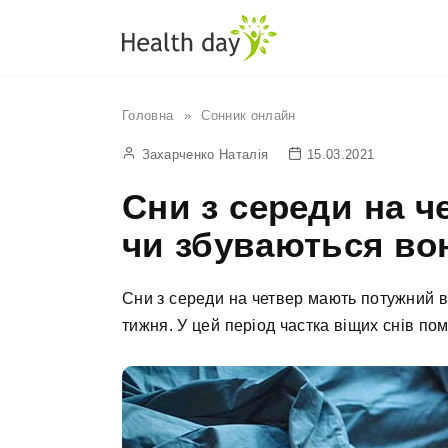
Перейти
до
вмісту
Головна
»
Сонник онлайн
Захарченко Наталія
15.03.2021
Сни з середи на ч
чи збуваються во
Сни з середи на четвер мають потужний в
тижня. У цей період частка віщих снів пом