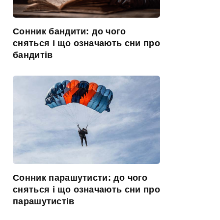
Сонник бандити: до чого
сняться і що означають сни про
бандитів
Сонник парашутисти: до чого
сняться і що означають сни про
парашутистів