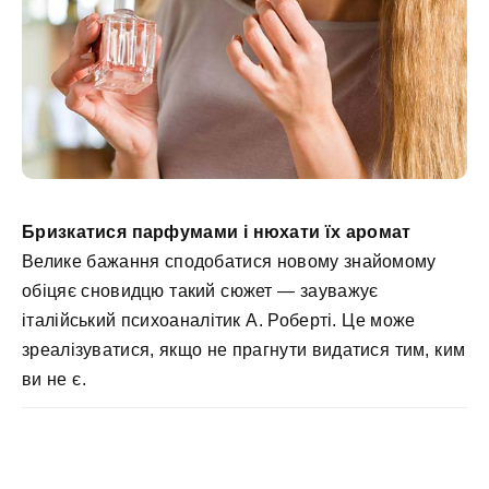
Бризкатися парфумами і нюхати їх аромат
Велике бажання сподобатися новому знайомому
обіцяє сновидцю такий сюжет — зауважує
італійський психоаналітик А. Роберті. Це може
зреалізуватися, якщо не прагнути видатися тим, ким
ви не є.