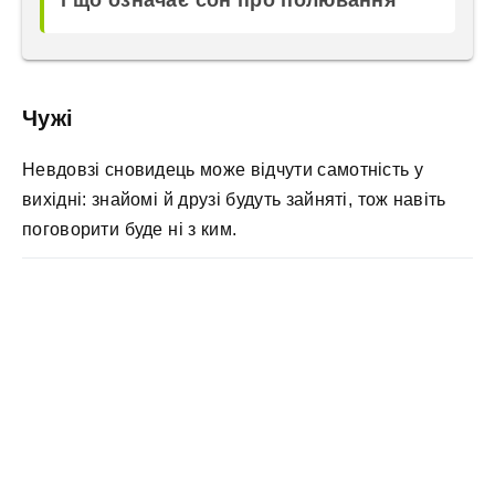
і що означає сон про полювання
Чужі
Невдовзі сновидець може відчути самотність у
вихідні: знайомі й друзі будуть зайняті, тож навіть
поговорити буде ні з ким.