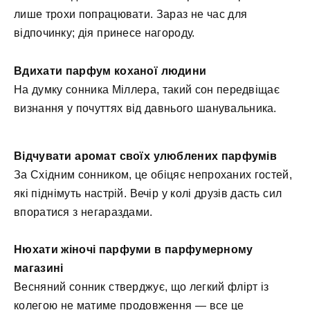
лише трохи попрацювати. Зараз не час для
відпочинку; дія принесe нагороду.
Вдихати парфум коханої людини
На думку сонника Міллера, такий сон передвіщає
визнання у почуттях від давнього шанувальника.
Відчувати аромат своїх улюблених парфумів
За Східним сонником, це обіцяє непроханих гостей,
які піднімуть настрій. Вечір у колі друзів дасть сил
впоратися з негараздами.
Нюхати жіночі парфуми в парфумерному
магазині
Весняний сонник стверджує, що легкий флірт із
колегою не матиме продовження — все це