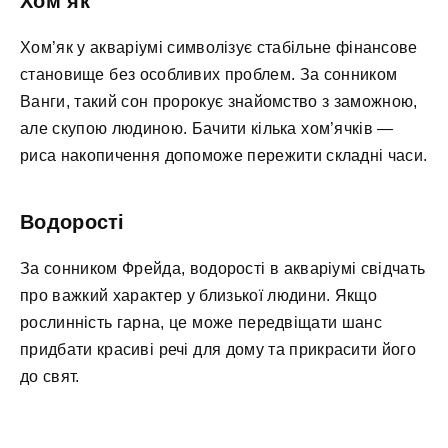
Хом’як
Хом’як у акваріумі символізує стабільне фінансове
становище без особливих проблем. За сонником
Ванги, такий сон пророкує знайомство з заможною,
але скупою людиною. Бачити кілька хом’ячків —
риса накопичення допоможе пережити складні часи.
Водорості
За сонником Фрейда, водорості в акваріумі свідчать
про важкий характер у близької людини. Якщо
рослинність гарна, це може передвіщати шанс
придбати красиві речі для дому та прикрасити його
до свят.