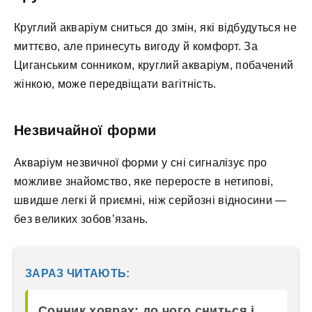
Круглий акваріум сниться до змін, які відбудуться не
миттєво, але принесуть вигоду й комфорт. За
Циганським сонником, круглий акваріум, побачений
жінкою, може передвіщати вагітність.
Незвичайної форми
Акваріум незвичної форми у сні сигналізує про
можливе знайомство, яке переросте в нетипові,
швидше легкі й приємні, ніж серйозні відносини —
без великих зобов’язань.
ЗАРАЗ ЧИТАЮТЬ:
Сонник ховрах: до чого сниться і