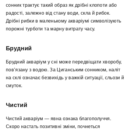
сонник трактує такий образ як дрібні клопоти або
радості, залежно від стану води, скла й рибок.
Дрібні рибки в маленькому акваріумі символізують
порожні турботи та марну витрату часу.
Брудний
Брудний акваріум у сні може передвіщати хворобу,
пов’язану з водою. За Циганським сонником, наліт
на склі означає безвихідь у важкій ситуації, сльози й
смуток.
Чистий
Чистий акваріум — явна ознака благополуччя.
Скоро настать позитивні зміни, почнеться