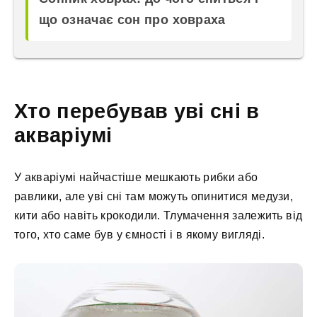
що означає сон про ховраха
Хто перебував уві сні в
акваріумі
У акваріумі найчастіше мешкають рибки або
равлики, але уві сні там можуть опинитися медузи,
кити або навіть крокодили. Тлумачення залежить від
того, хто саме був у ємності і в якому вигляді.