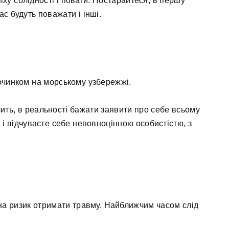
ху солідності і поваги. Постарайтеся, в першу
ас будуть поважати і інші.
чинком на морському узбережжі.
ить, в реальності бажати заявити про себе всьому
, і відчуваєте себе неповноцінною особистістю, з
 на ризик отримати травму. Найближчим часом слід