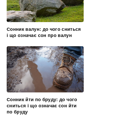
Сонник валун: до чого сниться
і що означає сон про валун
Сонник йти по бруду: до чого
сниться і що означає сон йти
по бруду