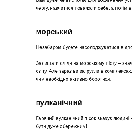
Вам дуже не вистачає для досягнення успі
чергу, навчитися поважати себе, а потім в
морський
Незабаром будете насолоджуватися відпо
Залишати сліди на морському піску – знач
світу. Але зараз ви загрузли в комплексах
чим необхідно активно боротися.
вулканічний
Гарячий вулканічний пісок вказує людині
бути дуже обережним!