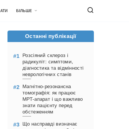
НАТИ
БІЛЬШЕ
Останні публікації
Розсіяний склероз і
радикуліт: симптоми,
діагностика та відмінності
неврологічних станів
Магнітно-резонансна
томографія: як працює
МРТ-апарат і що важливо
знати пацієнту перед
обстеженням
Що насправді визначає