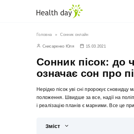
Перейти
до
вмісту
Головна
»
Сонник онлайн
Снисаренко Юля
15.03.2021
Сонник пісок: до 
означає сон про п
Нерідко пісок уві сні пророкує сновидцу м
положення. Швидше за все, надії на пол
і реалізацію планів є марними. Все це п
Зміст