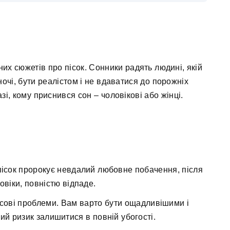
них сюжетів про пісок. Сонники радять людині, якій
ночі, бути реалістом і не вдаватися до порожніх
азі, кому приснився сон – чоловікові або жінці.
пісок пророкує невдалий любовне побачення, після
овіки, повністю відпаде.
нсові проблеми. Вам варто бути ощадливішими і
ий ризик залишитися в повній убогості.