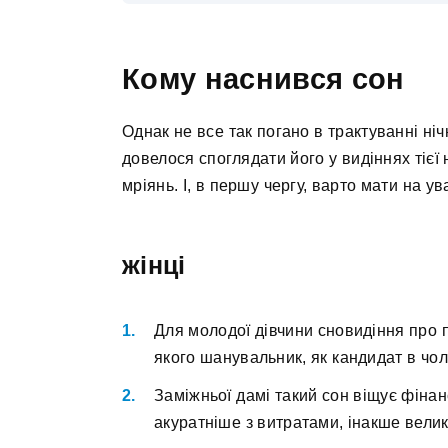
Кому наснився сон
Однак не все так погано в трактуванні ніч
довелося споглядати його у видіннях тієї 
мріянь. І, в першу чергу, варто мати на ув
жінці
Для молодої дівчини сновидіння про 
якого шанувальник, як кандидат в чол
Заміжньої дамі такий сон віщує фіна
акуратніше з витратами, інакше велик