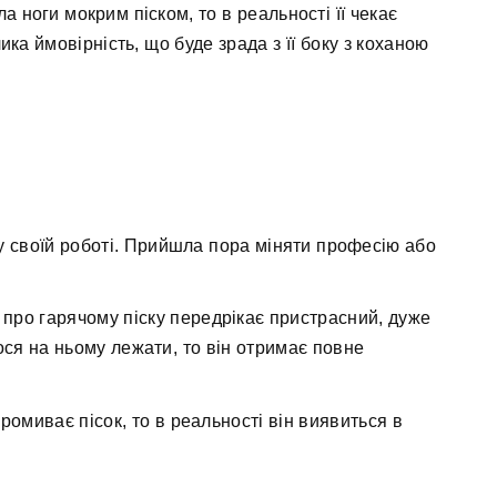
а ноги мокрим піском, то в реальності її чекає
ка ймовірність, що буде зрада з її боку з коханою
у своїй роботі. Прийшла пора міняти професію або
про гарячому піску передрікає пристрасний, дуже
ося на ньому лежати, то він отримає повне
ромиває пісок, то в реальності він виявиться в