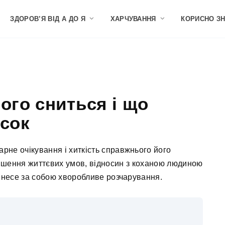
ЗДОРОВ’Я ВІД А ДО Я
ХАРЧУВАННЯ
КОРИСНО З
чого сниться і що
ісок
арне очікування і хиткість справжнього його
іпшення життєвих умов, відносин з коханою людиною
ринесе за собою хворобливе розчарування.