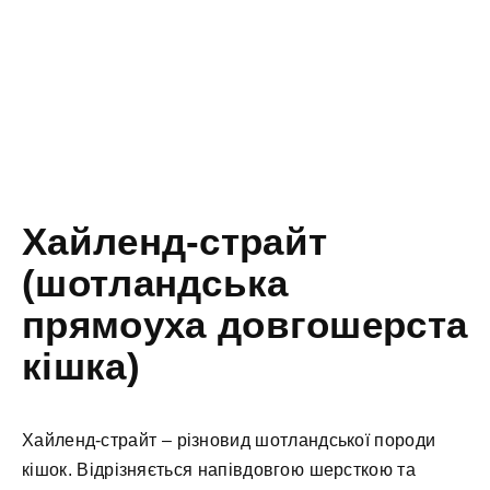
Хайленд-страйт
(шотландська
прямоуха довгошерста
кішка)
Хайленд-страйт – різновид шотландської породи
кішок. Відрізняється напівдовгою шерсткою та