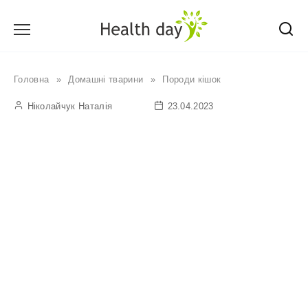
Перейти
до
вмісту
Головна
»
Домашні тварини
»
Породи кішок
Ніколайчук Наталія
23.04.2023