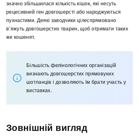
значно збільшилася кількість кішок, які несуть
рецесивний ген довгошерсті або народжуються
пухнастими. Деякі заводчики цілеспрямовано
в’яжуть довгошерстих тварин, щоб отримати таких
же кошенят.
Більшість фелінологічних організацій
визнають довгошерстих прямовухих
шотланців і дозволяють їм брати участь у
виставках.
Зовнішній вигляд