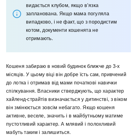
видається клубом, якщо в’язка
запланована. Якщо мама погуляла
випадково, і не факт, що з породистим
котом, документи кошенята не
отримають.
Кошеня забираю в новий будинок ближче до 3-х
місяців. У цьому віці він добре їсть сам, привчений
до лотка і отримав від мами початкові навички
спілкування. Власники стверджують, що характер
хайленд-страйтів визначається у дитинстві, з віком
він змінюється зовсім небагато. Якщо кошеня
активне, веселе, значить і в майбутньому матиме
пустотливий характер. А млявий і полохливий
мабуть таким і залишиться.