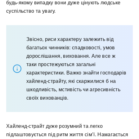
будь-якому випадку вони дуже цінують людське
суспільство та увагу.
Звісно, риси характеру залежить від
багатьох чинників: спадковості, умов
дорослішання, виховання. Але все ж
таки простежуються загальні
характеристики. Важко знайти господарів
хайленд-страйту, які скаржилися б на
шкодливість, мстивість чи агресивність
своїх вихованців.
Хайленд-страйт дуже розумний та легко
підлаштовується під ритм життя сім’ї. Намагається