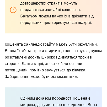
довгошерстих страйтів можуть
продаватися звичайні кошенята.
Багатьом людям важко їх відрізнити від
породистих, цим користуються шахраї.
Кошенята хайленд-страйту мають бути округлими.
Вовна їх м’яка, трохи стирчить, голова кругла, вушка
розставлені досить широко і дивляться трохи в
сторони. Лапки міцні, хвостик біля основи
потовщений, помітно звужується до кінчика.
Забарвлення може бути різноманітним.
Єдиним доказом породності кошеня є
метрика, документ про походження. Вона