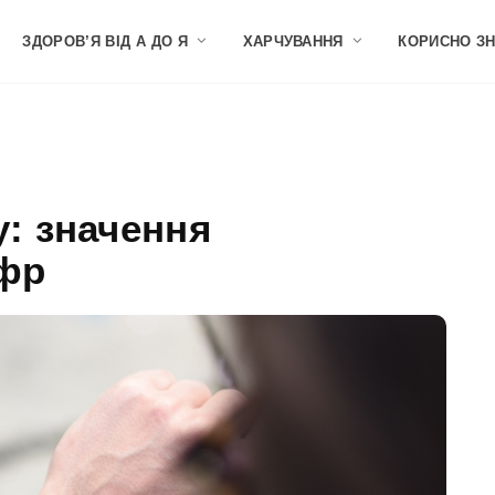
ЗДОРОВ’Я ВІД А ДО Я
ХАРЧУВАННЯ
КОРИСНО З
у: значення
фр