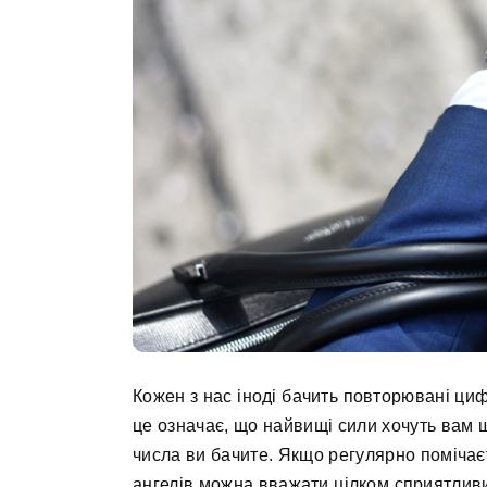
Кожен з нас іноді бачить повторювані ци
це означає, що найвищі сили хочуть вам щ
числа ви бачите. Якщо регулярно помічає
ангелів можна вважати цілком сприятлив