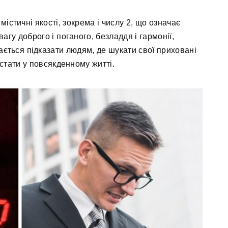
істичні якості, зокрема і числу 2, що означає
гу доброго і поганого, безладдя і гармонії,
гається підказати людям, де шукати свої приховані
стати у повсякденному житті.