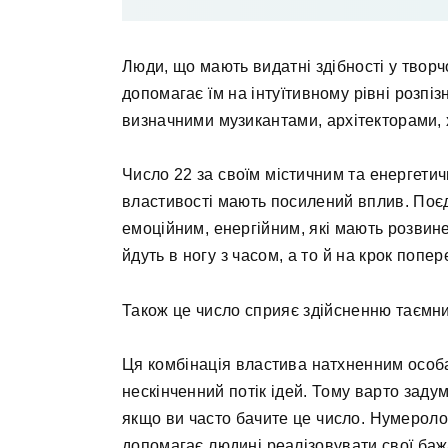
Люди, що мають видатні здібності у творчо
допомагає їм на інтуїтивному рівні розпіз
визначними музикантами, архітекторами,
Число 22 за своїм містичним та енергетич
властивості мають посилений вплив. Поє
емоційним, енергійним, які мають розвине
йдуть в ногу з часом, а то й на крок попер
Також це число сприяє здійсненню таємн
Ця комбінація властива натхненним особам,
нескінченний потік ідей. Тому варто заду
якщо ви часто бачите це число. Нумероло
допомагає людині реалізовувати свої баж