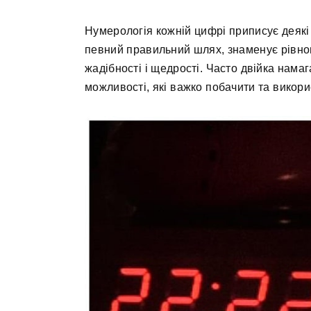
Нумерологія кожній цифрі приписує деякі м
певний правильний шлях, знаменує рівнова
жадібності і щедрості. Часто двійка нама
можливості, які важко побачити та викори