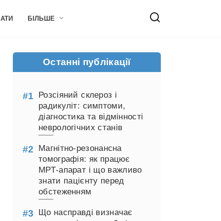
НАТИ
БІЛЬШЕ
Останні публікації
Розсіяний склероз і
радикуліт: симптоми,
діагностика та відмінності
неврологічних станів
Магнітно-резонансна
томографія: як працює
МРТ-апарат і що важливо
знати пацієнту перед
обстеженням
Що насправді визначає