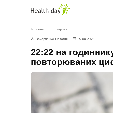
Перейти
до
вмісту
Головна
»
Езотерика
Захарченко Наталія
25.04.2023
22:22 на годинник
повторюваних ци