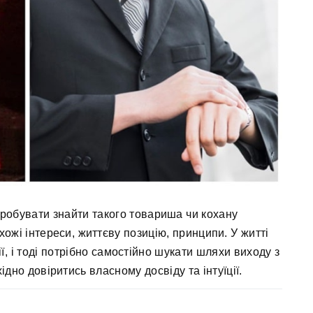
робувати знайти такого товариша чи кохану
хожі інтереси, життєву позицію, принципи. У житті
, і тоді потрібно самостійно шукати шляхи виходу з
дно довіритись власному досвіду та інтуїції.