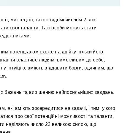
сті, мистецтві, також відомі числом 2, яке
нати свої таланти. Такі особи можуть стати
 художниками.
ним потенціалом схоже на двійку, тільки його
днання властиве людям, вимогливим до себе,
ну інтуїцію, вміють віддавати борги, вдячним, що
еду.
их бажань та вирішенню найпосильніших завдань.
 які вміють зосередитися на задачі, і тим, у кого
матися про свої потенційні можливості та таланти,
ги наділяють число 22 великою силою, що
ання.