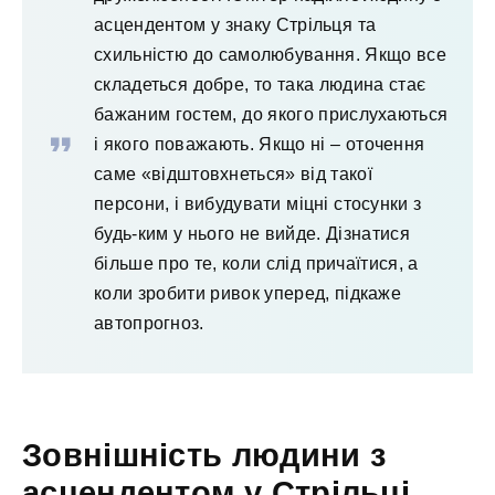
асцендентом у знаку Стрільця та
схильністю до самолюбування. Якщо все
складеться добре, то така людина стає
бажаним гостем, до якого прислухаються
і якого поважають. Якщо ні – оточення
саме «відштовхнеться» від такої
персони, і вибудувати міцні стосунки з
будь-ким у нього не вийде. Дізнатися
більше про те, коли слід причаїтися, а
коли зробити ривок уперед, підкаже
автопрогноз.
Зовнішність людини з
асцендентом у Стрільці