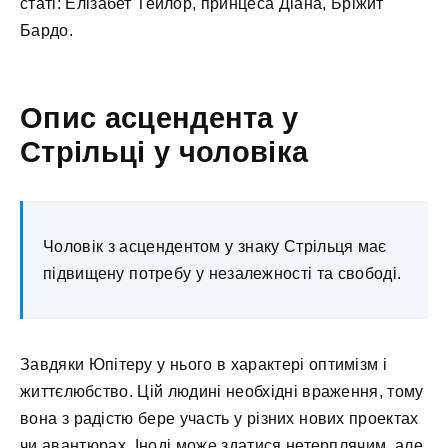
статі: Елізабет Тейлор, принцеса Діана, Бріжит
Бардо.
Опис асцендента у
Стрільці у чоловіка
Чоловік з асцендентом у знаку Стрільця має
підвищену потребу у незалежності та свободі.
Завдяки Юпітеру у нього в характері оптимізм і
життєлюбство. Цій людині необхідні враження, тому
вона з радістю бере участь у різних нових проектах
чи авантюрах. Іноді може здатися нетерплячим, але