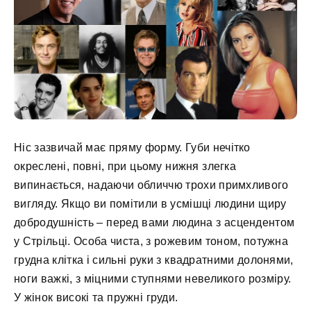
Ніс зазвичай має пряму форму. Губи нечітко
окреслені, повні, при цьому нижня злегка
випинається, надаючи обличчю трохи примхливого
вигляду. Якщо ви помітили в усмішці людини щиру
добродушність – перед вами людина з асцендентом
у Стрільці. Особа чиста, з рожевим тоном, потужна
грудна клітка і сильні руки з квадратними долонями,
ноги важкі, з міцними ступнями невеликого розміру.
У жінок високі та пружні груди.