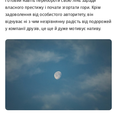
Готовий навіть перебороти свою лінь заради
власного престижу і почати згортати гори. Крім
задоволення від особистого авторитету, він
відчуває ні з чим незрівнянну радість від подорожей
у компанії друзів, це ще й дуже мотивує нативу.