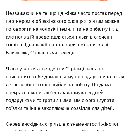
Незважаючи на те, що ця жінка часто постає перед
партнером в образі «свого хлопця», з яким можна
поговорити на чоловічі теми, піти на рибалку і т. д.,
але поява їй представляється тільки в оточенні
софітів. Ідеальний партнер для неї – висхідні
Близнюки, Стрілець чи Телець.
Якщо у жінки асцендент у Стрільці, вона не
присвятить себе домашньому господарству та після
декрету обов'язково вийде на роботу. Ця дама –
прекрасна мати, любить задармувати дітей
подарунками та грати з ними. Вміє організувати
поїздки та інше захоплююче дозвілля для дітей.
Серед висхідних стрільців є знаменитості жіночої