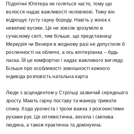
Підопічні Юпітера не голяться часто, тому що
волосся надає важливості чоловікові. Тому він
відрощує густу гарну бороду. Навіть у жінок є
невеликі вусики. Це не зовсім зрозуміло в
сучасному світі, тим більше, що представниці
Меркурія чи Венери в жодному разі не допустили б
рослинності на обличчі, а ось юпітеріанка – будь
ласка. Їй це комфортно і надає важливого вигляду.
Більше про особливості зовнішності кожного
індивіда розповість натальна карта
Люди з асцендентом у Стрільці зазвичай середнього
зросту. Мають гарну поставу та манеру тримати
спину. Хода урочиста і трохи важка з розгонистими
рухами рук. Це оптимістична, весела і смілива
людина, а також практична та домінуюча.