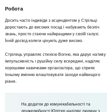
Робота
Досить часто індивіди з асцендентом у Стрільці
доростають до високих посад і набувають безліч
звань, просто стаючи найкращими у своїй галузі.
Їхній досвід колеги цінують дуже високо.
Стрілець управляє стихією Вогню, яка дарує нативу
імпульсивність і рушійну силу всередині, наділяє
хорошими навичками організатора, що сприяє
їхньому вмінню влаштовувати заходи найвищого
рівня.
На додаток до комунікабельності та
дружелюбності Юпітер наділяє людину з