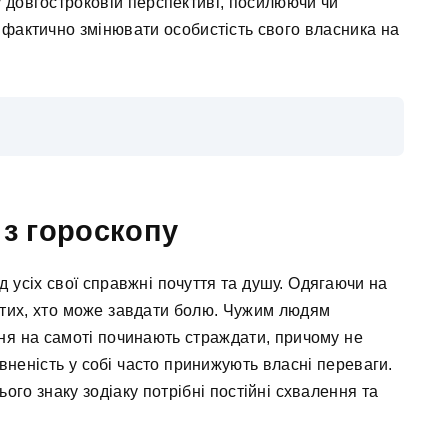
 довгостроковій перспективі, посилюючи чи
 фактично змінювати особистість свого власника на
 з гороскопу
 усіх свої справжні почуття та душу. Одягаючи на
д тих, хто може завдати болю. Чужим людям
ня на самоті починають страждати, причому не
вненість у собі часто принижують власні переваги.
ого знаку зодіаку потрібні постійні схвалення та