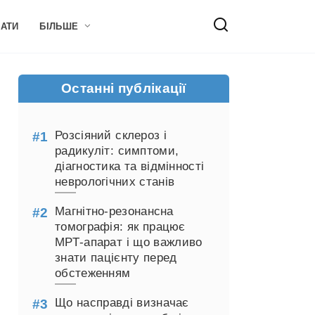
НАТИ
БІЛЬШЕ
Останні публікації
Розсіяний склероз і
радикуліт: симптоми,
діагностика та відмінності
неврологічних станів
Магнітно-резонансна
томографія: як працює
МРТ-апарат і що важливо
знати пацієнту перед
обстеженням
Що насправді визначає