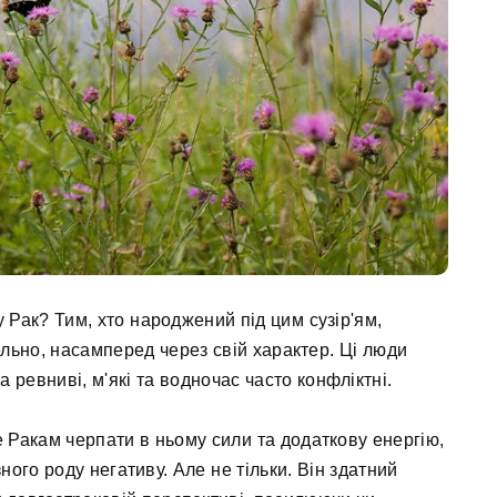
 Рак? Тим, хто народжений під цим сузір'ям,
льно, насамперед через свій характер. Ці люди
а ревниві, м'які та водночас часто конфліктні.
Ракам черпати в ньому сили та додаткову енергію,
ного роду негативу. Але не тільки. Він здатний