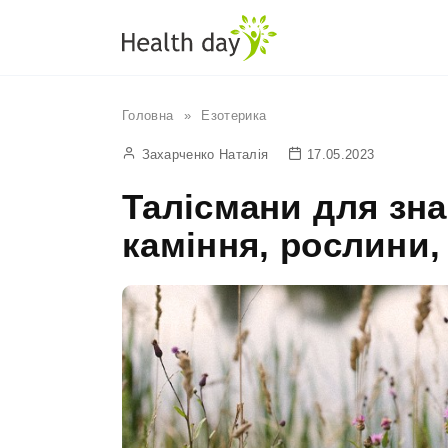
Перейти
до
вмісту
Головна
»
Езотерика
Захарченко Наталія
17.05.2023
Талісмани для зна
каміння, рослини,