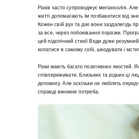
Раків часто супроводжує меланхолія. Але
житті допомагають їм позбавитися від зне
Кожен свій рух та дію вони заздалегідь 
за все, через побоювання поразки. Програ
цей підопічний стихії Води дуже розумний,
копатися в самому собі, шкодувати і мсти
Раки мають багато позитивних якостей. Як 
співпереживати. Близьких та рідних ці люд
допомогу. Але оскільки не люблять передч
справді виникне потреба.