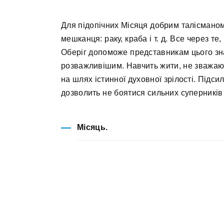
Для підопічних Місяця добрим талісманом
мешканця: раку, краба і т. д. Все через те,
Оберіг допоможе представникам цього зна
розважливішим. Навчить жити, не зважа
на шлях істинної духовної зрілості. Підси
дозволить не боятися сильних суперників
Місяць.