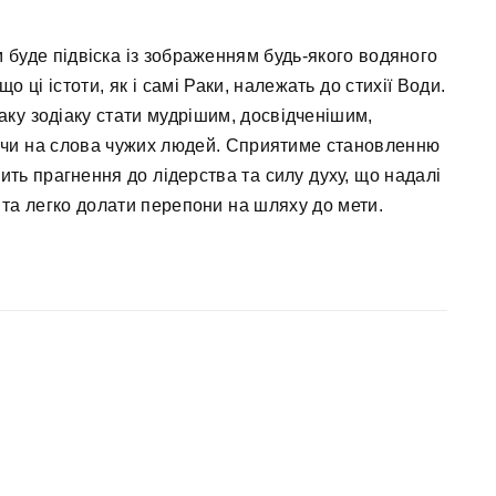
 буде підвіска із зображенням будь-якого водяного
 що ці істоти, як і самі Раки, належать до стихії Води.
ку зодіаку стати мудрішим, досвідченішим,
ючи на слова чужих людей. Сприятиме становленню
лить прагнення до лідерства та силу духу, що надалі
 та легко долати перепони на шляху до мети.