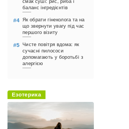
смак суші: рис, риба і
баланс інгредієнтів
Як обрати гінеколога та на
що звернути увагу під час
першого візиту
Чисте повітря вдома: як
сучасні пилососи
допомагають у боротьбі з
алергією
Езотерика