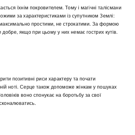
ається їхнім покровителем. Тому і магічні талісмани
схожими за характеристиками із супутником Землі:
, максимально простими, не строкатими. За формою
 добре, якщо при цьому у них немає гострих кутів.
ити позитивні риси характеру та почати
ній ноті. Серце також допоможе жінкам у пошуках
Чоловіків воно спонукає на боротьбу за свої
сконалюватись.