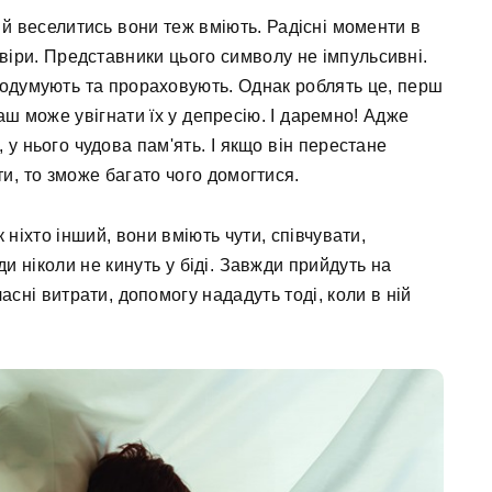
 й веселитись вони теж вміють. Радісні моменти в
віри. Представники цього символу не імпульсивні.
продумують та прораховують. Однак роблять це, перш
ш може увігнати їх у депресію. І даремно! Адже
 у нього чудова пам'ять. І якщо він перестане
ти, то зможе багато чого домогтися.
ніхто інший, вони вміють чути, співчувати,
и ніколи не кинуть у біді. Завжди прийдуть на
асні витрати, допомогу нададуть тоді, коли в ній