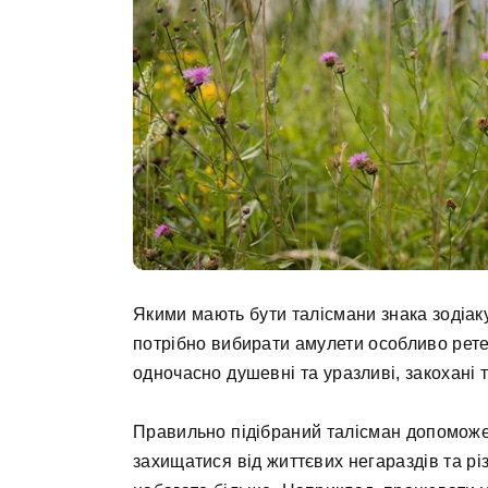
Якими мають бути талісмани знака зодіаку
потрібно вибирати амулети особливо рете
одночасно душевні та уразливі, закохані т
Правильно підібраний талісман допоможе 
захищатися від життєвих негараздів та різ