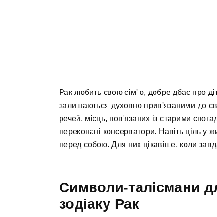
Рак любить свою сім'ю, добре дбає про діт
залишаються духовно прив'язаними до свої
речей, місць, пов'язаних із старими спога
переконані консерватори. Навіть ціль у ж
перед собою. Для них цікавіше, коли завд
Символи-талісмани дл
зодіаку Рак