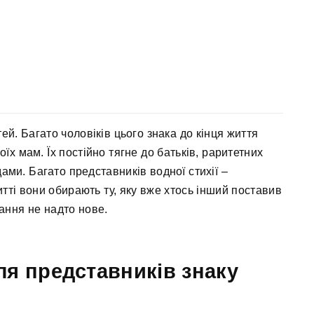
ей. Багато чоловіків цього знака до кінця життя
х мам. Їх постійно тягне до батьків, раритетних
дами. Багато представників водної стихії –
итті вони обирають ту, яку вже хтось інший поставив
ання не надто нове.
я представників знаку