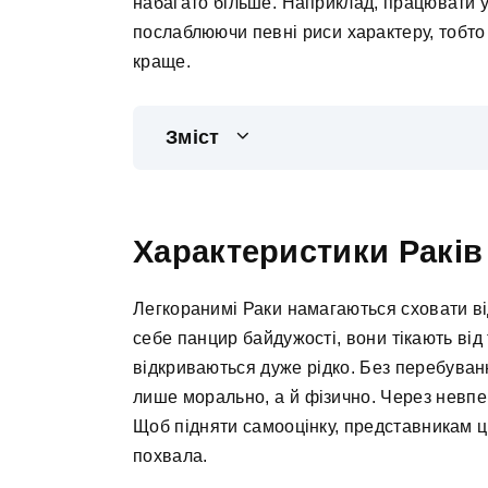
набагато більше. Наприклад, працювати у
послаблюючи певні риси характеру, тобто
краще.
Зміст
Характеристики Раків
Легкоранимі Раки намагаються сховати від
себе панцир байдужості, вони тікають ві
відкриваються дуже рідко. Без перебуван
лише морально, а й фізично. Через невпе
Щоб підняти самооцінку, представникам ць
похвала.