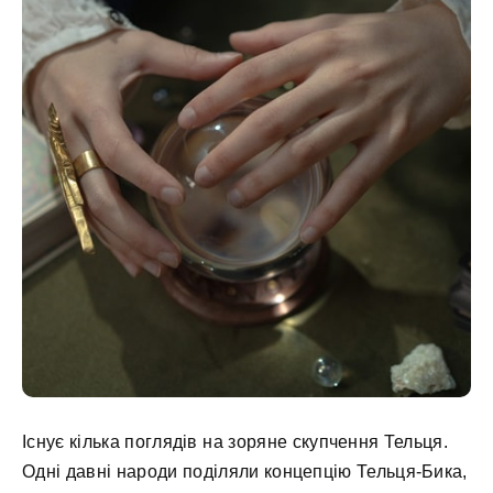
Існує кілька поглядів на зоряне скупчення Тельця.
Одні давні народи поділяли концепцію Тельця-Бика,