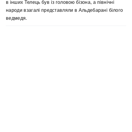
в інших Телець був із головою бізона, а північні
народи взагалі представляли в Альдебарані білого
ведмедя.