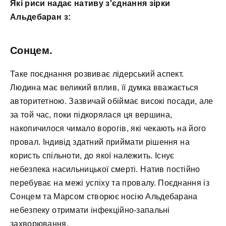
Які риси надає нативу з'єднання зірки
Альдебаран з:
Сонцем.
Таке поєднання розвиває лідерський аспект.
Людина має великий вплив, її думка вважається
авторитетною. Зазвичай обіймає високі посади, але
за той час, поки підкорялася ця вершина,
накопичилося чимало ворогів, які чекають на його
провал. Індивід здатний приймати рішення на
користь спільноти, до якої належить. Існує
небезпека насильницької смерті. Натив постійно
перебуває на межі успіху та провалу. Поєднання із
Сонцем та Марсом створює носію Альдебарана
небезпеку отримати інфекційно-запальні
захворювання.