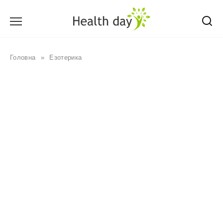
Перейти
до
вмісту
Головна
»
Езотерика