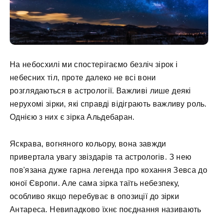
На небосхилі ми спостерігаємо безліч зірок і
небесних тіл, проте далеко не всі вони
розглядаються в астрології. Важливі лише деякі
нерухомі зірки, які справді відіграють важливу роль.
Однією з них є зірка Альдебаран.
Яскрава, вогняного кольору, вона завжди
привертала увагу звіздарів та астрологів. З нею
пов'язана дуже гарна легенда про кохання Зевса до
юної Європи. Але сама зірка таїть небезпеку,
особливо якщо перебуває в опозиції до зірки
Антареса. Невипадково їхнє поєднання називають