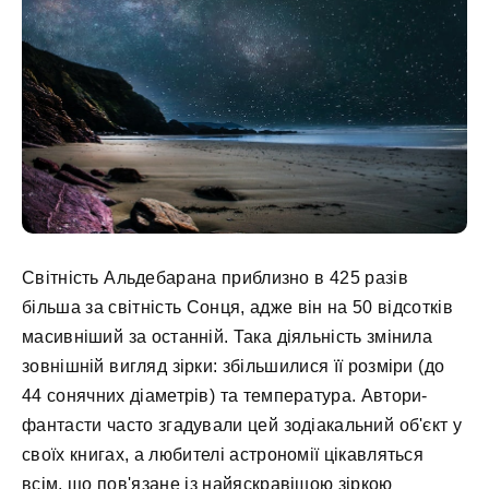
Світність Альдебарана приблизно в 425 разів
більша за світність Сонця, адже він на 50 відсотків
масивніший за останній. Така діяльність змінила
зовнішній вигляд зірки: збільшилися її розміри (до
44 сонячних діаметрів) та температура. Автори-
фантасти часто згадували цей зодіакальний об'єкт у
своїх книгах, а любителі астрономії цікавляться
всім, що пов'язане із найяскравішою зіркою