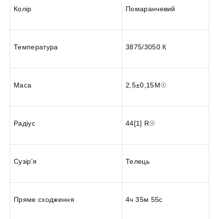
Колір
Помаранчевий
Температура
3875/3050 К
Маса
2,5±0,15М☉
Радіус
44[1] R☉
Сузір'я
Телець
Пряме сходження
4ч 35м 55с