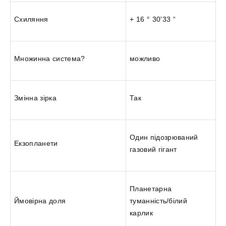
Схиляння
+ 16 ° 30'33 “
Множинна система?
можливо
Змінна зірка
Так
Один підозрюваний
Екзопланети
газовий гігант
Планетарна
Ймовірна доля
туманність/білий
карлик