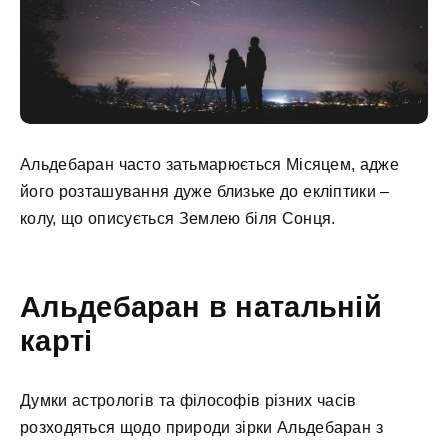
Альдебаран часто затьмарюється Місяцем, адже
його розташування дуже близьке до екліптики –
колу, що описується Землею біля Сонця.
Альдебаран в натальній
карті
Думки астрологів та філософів різних часів
розходяться щодо природи зірки Альдебаран з