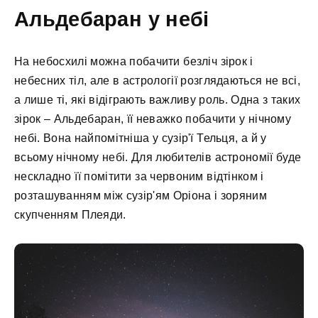
Альдебаран у небі
На небосхилі можна побачити безліч зірок і
небесних тіл, але в астрології розглядаються не всі,
а лише ті, які відіграють важливу роль. Одна з таких
зірок – Альдебаран, її неважко побачити у нічному
небі. Вона найпомітніша у сузір'ї Тельця, а й у
всьому нічному небі. Для любителів астрономії буде
нескладно її помітити за червоним відтінком і
розташуванням між сузір'ям Оріона і зоряним
скупченням Плеяди.