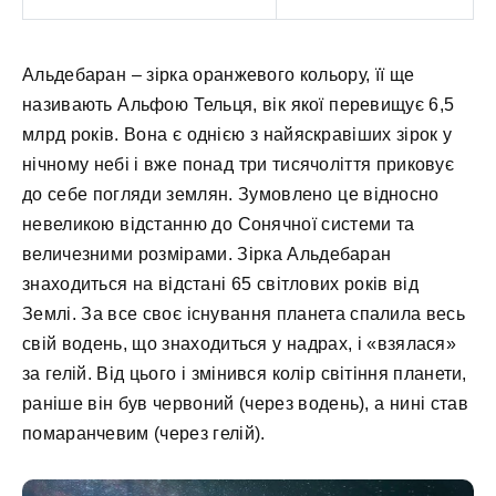
Альдебаран – зірка оранжевого кольору, її ще
називають Альфою Тельця, вік якої перевищує 6,5
млрд років. Вона є однією з найяскравіших зірок у
нічному небі і вже понад три тисячоліття приковує
до себе погляди землян. Зумовлено це відносно
невеликою відстанню до Сонячної системи та
величезними розмірами. Зірка Альдебаран
знаходиться на відстані 65 світлових років від
Землі. За все своє існування планета спалила весь
свій водень, що знаходиться у надрах, і «взялася»
за гелій. Від цього і змінився колір світіння планети,
раніше він був червоний (через водень), а нині став
помаранчевим (через гелій).