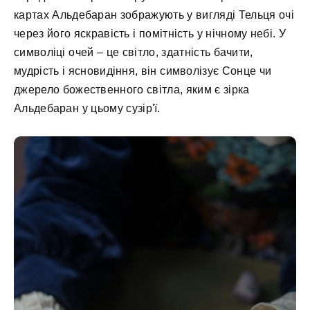
картах Альдебаран зображують у вигляді Тельця очі
через його яскравість і помітність у нічному небі. У
символіці очей – це світло, здатність бачити,
мудрість і ясновидіння, він символізує Сонце чи
джерело божественного світла, яким є зірка
Альдебаран у цьому сузір'ї.