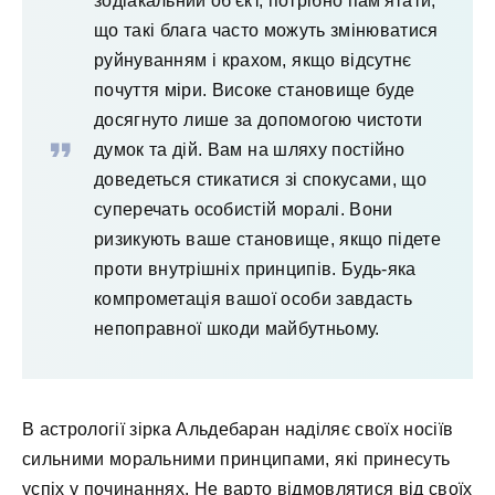
зодіакальний об'єкт, потрібно пам'ятати,
що такі блага часто можуть змінюватися
руйнуванням і крахом, якщо відсутнє
почуття міри. Високе становище буде
досягнуто лише за допомогою чистоти
думок та дій. Вам на шляху постійно
доведеться стикатися зі спокусами, що
суперечать особистій моралі. Вони
ризикують ваше становище, якщо підете
проти внутрішніх принципів. Будь-яка
компрометація вашої особи завдасть
непоправної шкоди майбутньому.
В астрології зірка Альдебаран наділяє своїх носіїв
сильними моральними принципами, які принесуть
успіх у починаннях. Не варто відмовлятися від своїх