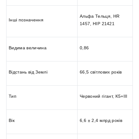
Альфа Тельця, HR
Інші позначення
1457, HIP 21421
Видима величина
0,86
Відстань від Землі
66,5 світлових років
Тип
Червоний гігант, K5+III
Вік
6,6 ± 2,4 млрд років