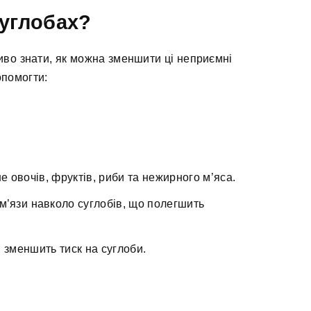
суглобах?
ливо знати, як можна зменшити ці неприємні
опомогти:
 овочів, фруктів, риби та нежирного м’яса.
 м’язи навколо суглобів, що полегшить
 зменшить тиск на суглоби.