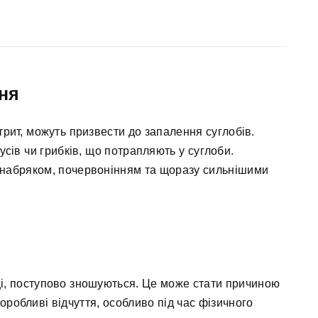
ння
ртрит, можуть призвести до запалення суглобів.
русів чи грибків, що потрапляють у суглоби.
 набряком, почервонінням та щоразу сильнішими
щі, поступово зношуються. Це може стати причиною
оробливі відчуття, особливо під час фізичного