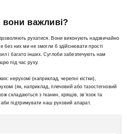
м вони важливі?
і дозволяють рухатися. Вони виконують надзвичайно
е без них ми не змогли б здійснювати прості
нахил і багато інших. Суглоби забезпечують нам
цію під час руху.
ких: нерухомі (наприклад, черепні кістки),
рухомі (як, наприклад, плечовий або тазостегновий
ож складаються з тканин, хрящів, зв’язок та
, аби підтримувати наш руховий апарат.