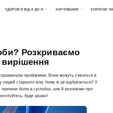
ЗДОРОВ’Я ВІД А ДО Я
ХАРЧУВАННЯ
КОРИСНО З
оби? Розкриваємо
 вирішення
и справжньою проблемою. Вони можуть з’явиться в
 у людей старшого віку. Чому ж це відбувається? У
ні причини болю в суглобах, але й розповімо про
иготуйтесь, буде цікаво!