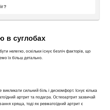
іг?
ю в суглобах
ути нелегко, оскільки існує безліч факторів, що
емо їх більш детально.
 викликати сильний біль і дискомфорт. Існує кілька
атоїдний артрит та подагра. Остеоартрит зазвичай
ування хряща, тоді як ревматоїдний артрит є