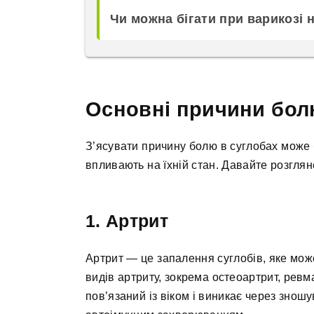
Чи можна бігати при варикозі н
Основні причини бол
З’ясувати причину болю в суглобах може б
впливають на їхній стан. Давайте розглян
1. Артрит
Артрит — це запалення суглобів, яке може
видів артриту, зокрема остеоартрит, ревм
пов’язаний із віком і виникає через знош