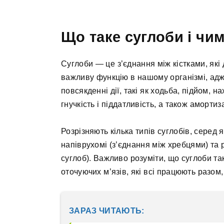
Що таке суглоби і чи
Суглоби — це з’єднання між кістками, як
важливу функцію в нашому організмі, адж
повсякденні дії, такі як ходьба, підйом, 
гнучкість і піддатливість, а також амортиза
Розрізняють кілька типів суглобів, серед я
напіврухомі (з’єднання між хребцями) та 
суглоб). Важливо розуміти, що суглоби так
оточуючих м’язів, які всі працюють разом
ЗАРАЗ ЧИТАЮТЬ: