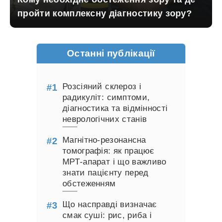
пройти комплексну діагностику зору?
Останні публікації
Розсіяний склероз і
радикуліт: симптоми,
діагностика та відмінності
неврологічних станів
Магнітно-резонансна
томографія: як працює
МРТ-апарат і що важливо
знати пацієнту перед
обстеженням
Що насправді визначає
смак суші: рис, риба і