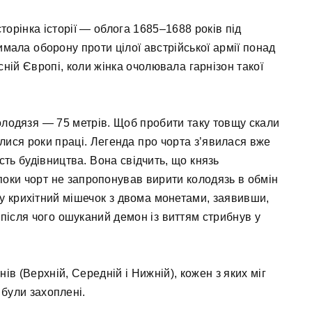
орінка історії — облога 1685–1688 років під
имала оборону проти цілої австрійської армії понад
сній Європі, коли жінка очолювала гарнізон такої
колодязя — 75 метрів. Щоб пробити таку товщу скали
лися роки праці. Легенда про чорта з’явилася вже
сть будівництва. Вона свідчить, що князь
ж поки чорт не запропонував вирити колодязь в обмін
му крихітний мішечок з двома монетами, заявивши,
 після чого ошуканий демон із виттям стрибнув у
нів (Верхній, Середній і Нижній), кожен з яких міг
 були захоплені.