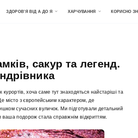
ЗДОРОВ’Я ВІД А ДО Я
ХАРЧУВАННЯ
КОРИСНО З
мків, сакур та легенд.
андрівника
х курортів, хоча саме тут знаходяться найстаріші та
 Це місто з європейським характером, де
ишком сучасних вуличок. Ми підготували детальний
и ваша подорож стала справжнім відкриттям.