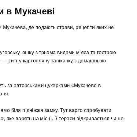
и в Мукачеві
и Мукачева, де подають страви, рецепти яких не
 угорську юшку з трьома видами м’яса та гострою
і — ситну картопляну запіканку з домашньою
уть за авторськими цукерками «Мукачево в
вня.
мо біля підніжжя замку. Тут варто спробувати
о, яке варять на місці. З тераси відкривається чи не