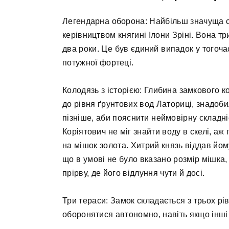
Легендарна оборона: Найбільш значуща ст
керівництвом княгині Ілони Зріні. Вона тр
два роки. Це був єдиний випадок у тогоча
потужної фортеці.
Колодязь з історією: Глибина замкового 
до рівня ґрунтових вод Латориці, знадоби
пізніше, аби пояснити неймовірну складні
Коріятович не міг знайти воду в скелі, а
на мішок золота. Хитрий князь віддав йо
що в умові не було вказано розмір мішка,
прірву, де його відлуння чути й досі.
Три тераси: Замок складається з трьох рів
оборонятися автономно, навіть якщо інші