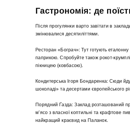
Гастрономія: де поїст
Після прогулянки варто завітати в заклад
змінювалися десятиліттями.
Ресторан «Бограч»: Тут готують еталонну
паприкою. Спробуйте також рокот-крумпл
пікницею (ковбасою).
Кондитерська Ігоря Бондаренка: Сюди йд
шоколаді» та десертами європейського рі
Порядний Ґазда: Заклад розташований пря
м’ясо з власної коптильні та крафтове пив
найкращий краєвид на Паланок.