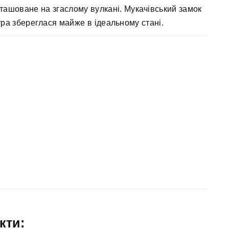
озташоване на згаслому вулкані. Мукачівський замок
ура збереглася майже в ідеальному стані.
кти: