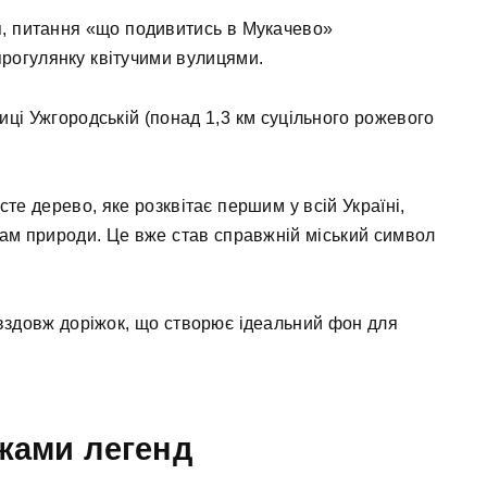
ня, питання «що подивитись в Мукачево»
рогулянку квітучими вулицями.
ці Ужгородській (понад 1,3 км суцільного рожевого
те дерево, яке розквітає першим у всій Україні,
онам природи. Це вже став справжній міський символ
вздовж доріжок, що створює ідеальний фон для
жами легенд