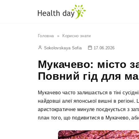
Перейти
до
вмісту
Головна
»
Корисно знати
Sokolovskaya Sofia
17.06.2026
Мукачево: місто за
Повний гід для м
Мукачево часто залишається в тіні сусідні
найдовші алеї японської вишні в регіоні.
аристократичне минуле поєднується з зат
план того, що подивитися в Мукачево, аб