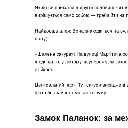
Якщо ви приїхали в другій половині квіт
вирішується само собою — треба йти на п
Найдовша алея: Вона знаходиться на вули
цвіту).
«Шалена сакура»: На вулиці Маргітича рос
іноді навіть у лютому, всупереч усім зак
стійкості.
Центральний парк: Тут сакури висаджені 
фото без зайвого міського шуму.
Замок Паланок: за ме