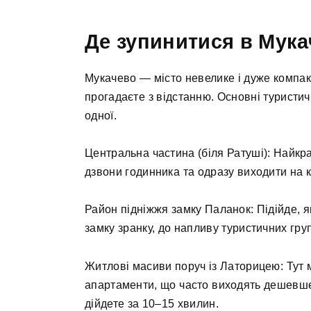
Де зупинитися в Мука
Мукачево — місто невелике і дуже компакт
прогадаєте з відстанню. Основні туристичн
одної.
Центральна частина (біля Ратуші): Найкра
дзвони годинника та одразу виходити на ка
Район підніжжя замку Паланок: Підійде, 
замку зранку, до напливу туристичних груп
Житлові масиви поруч із Латорицею: Тут 
апартаменти, що часто виходять дешевше 
дійдете за 10–15 хвилин.