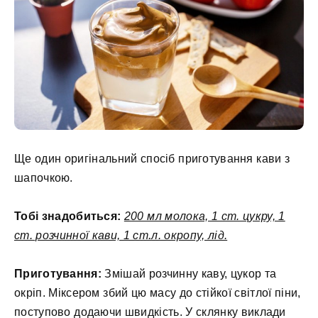
Ще один оригінальний спосіб приготування кави з
шапочкою.
Тобі знадобиться:
200 мл молока, 1 ст. цукру, 1
ст. розчинної кави, 1 ст.л. окропу, лід.
Приготування:
Змішай розчинну каву, цукор та
окріп. Міксером збий цю масу до стійкої світлої піни,
поступово додаючи швидкість. У склянку виклади