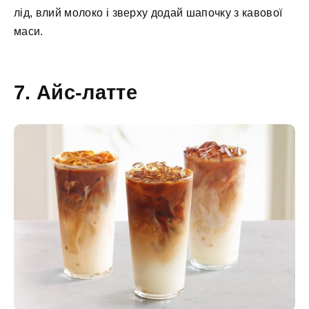
лід, влий молоко і зверху додай шапочку з кавової
маси.
7. Айс-латте