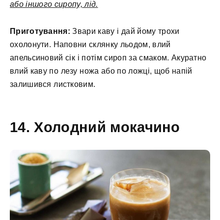
або іншого сиропу, лід.
Приготування:
Звари каву і дай йому трохи
охолонути. Наповни склянку льодом, влий
апельсиновий сік і потім сироп за смаком. Акуратно
влий каву по лезу ножа або по ложці, щоб напій
залишився листковим.
14. Холодний мокачино