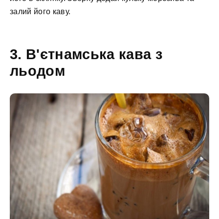
залий його каву.
3. В'єтнамська кава з
льодом