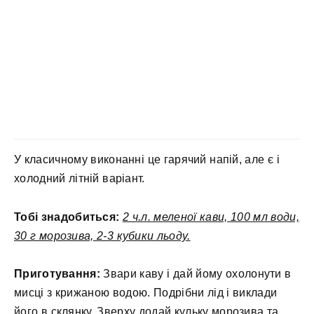
У класичному виконанні це гарячий напій, але є і
холодний літній варіант.
Тобі знадобиться:
2 ч.л. меленої кави, 100 мл води,
30 г морозива, 2-3 кубики льоду.
Приготування:
Звари каву і дай йому охолонути в
мисці з крижаною водою. Подрібни лід і виклади
його в склянку. Зверху додай кульку морозива та