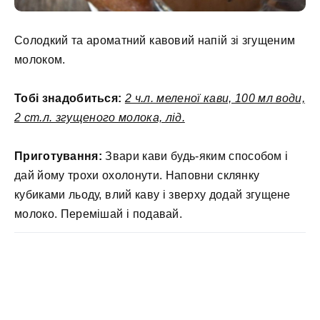
Солодкий та ароматний кавовий напій зі згущеним
молоком.
Тобі знадобиться:
2 ч.л. меленої кави, 100 мл води,
2 ст.л. згущеного молока, лід.
Приготування:
Звари кави будь-яким способом і
дай йому трохи охолонути. Наповни склянку
кубиками льоду, влий каву і зверху додай згущене
молоко. Перемішай і подавай.