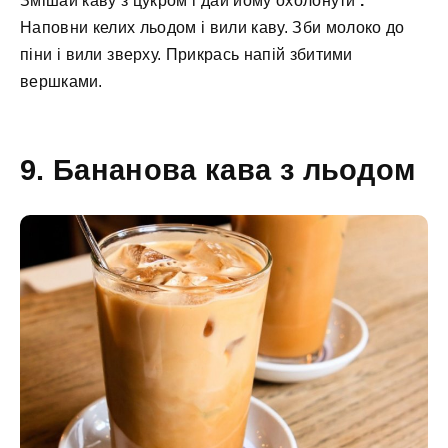
Змішай каву з цукром і дай йому охолонути
.
Наповни келих льодом і вили каву. Зби молоко до
піни і вили зверху. Прикрась напій збитими
вершками.
9. Бананова кава з льодом