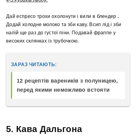
Дай еспресо трохи охолонути і вили в блендер
.
Додай холодне молоко та зби каву. Всип лід і зби
напій ще раз до густої піни. Подавай фраппе у
високих склянках із трубочкою.
ЗАРАЗ ЧИТАЮТЬ:
12 рецептів вареників з полуницею,
перед якими неможливо встояти
5. Кава Дальгона