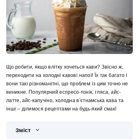
Що робити, якщо влітку хочеться кави? Звісно ж,
переходити на холодні кавові напої! Їх так багато і
вони такі різноманітні, що проблем із цим точно не
виникне. Популярний еспресо-тонік, гляса, айс-
латте, айс-капучіно, холодна в'єтнамська кава та
інші – ділимося рецептами на будь-який смак!
Зміст