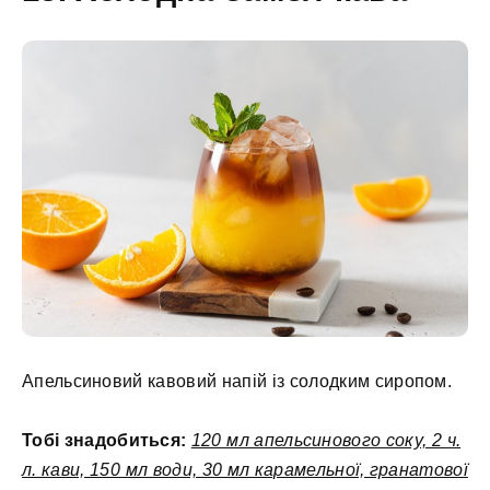
Апельсиновий кавовий напій із солодким сиропом.
Тобі знадобиться:
120 мл апельсинового соку, 2 ч.
л. кави, 150 мл води, 30 мл карамельної, гранатової