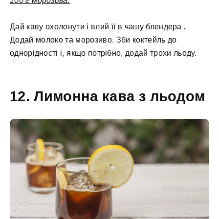
100 г морозива.
Дай каву охолонути і влий її в чашу блендера
.
Додай молоко та морозиво. Зби коктейль до
однорідності і, якщо потрібно, додай трохи льоду.
12. Лимонна кава з льодом