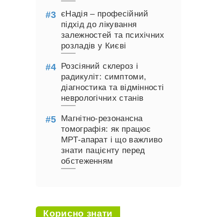
єНадія – професійний
підхід до лікування
залежностей та психічних
розладів у Києві
Розсіяний склероз і
радикуліт: симптоми,
діагностика та відмінності
неврологічних станів
Магнітно-резонансна
томографія: як працює
МРТ-апарат і що важливо
знати пацієнту перед
обстеженням
Корисно знати