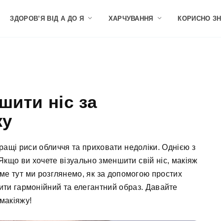
ЗДОРОВ’Я ВІД А ДО Я
ХАРЧУВАННЯ
КОРИСНО З
шити ніс за
жу
ращі риси обличчя та приховати недоліки. Однією з
що ви хочете візуально зменшити свій ніс, макіяж
е тут ми розглянемо, як за допомогою простих
орити гармонійний та елегантний образ. Давайте
макіяжу!