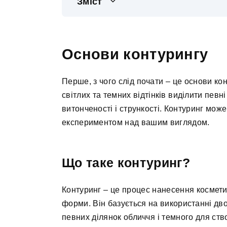
Зміст
Основи контурингу
Перше, з чого слід почати – це основи ко
світлих та темних відтінків виділити пев
витонченості і стрункості. Контуринг мож
експериментом над вашим виглядом.
Що таке контуринг?
Контуринг – це процес нанесення космети
форми. Він базується на використанні дво
певних ділянок обличчя і темного для ство