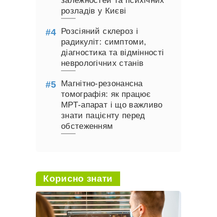
залежностей та психічних
розладів у Києві
Розсіяний склероз і
радикуліт: симптоми,
діагностика та відмінності
неврологічних станів
Магнітно-резонансна
томографія: як працює
МРТ-апарат і що важливо
знати пацієнту перед
обстеженням
Корисно знати