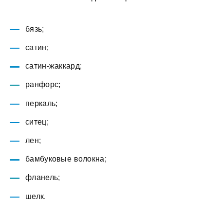
бязь;
сатин;
сатин-жаккард;
ранфорс;
перкаль;
ситец;
лен;
бамбуковые волокна;
фланель;
шелк.