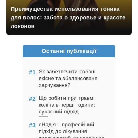
Преимущества использования тоника
для волос: забота о здоровье и красоте
локонов
Останні публікації
Як забезпечити собаці
якісне та збалансоване
харчування?
Що робити при травмі
коліна в перші години:
сучасний підхід
єНадія – професійний
підхід до лікування