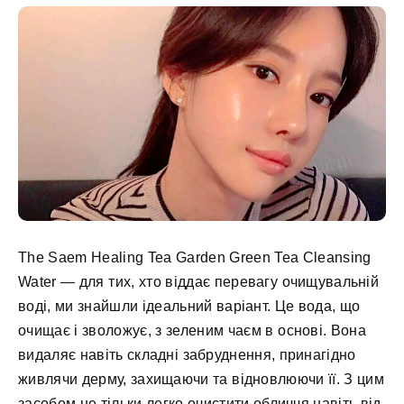
The Saem Healing Tea Garden Green Tea Cleansing
Water — для тих, хто віддає перевагу очищувальній
воді, ми знайшли ідеальний варіант. Це вода, що
очищає і зволожує, з зеленим чаєм в основі. Вона
видаляє навіть складні забруднення, принагідно
живлячи дерму, захищаючи та відновлюючи її. З цим
засобом не тільки легко очистити обличчя навіть від