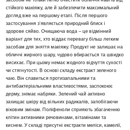
стійкого макіяжу, але й забезпечити максимальний
догляд вже на першому етапі. Після першого
застосування з'являється природний блиск і
здорове сяйво. Очищаюча вода – це відмінний
варіант для тих, хто віддає перевагу більш легким
засобам для зняття макіяжу. Продукт не залишає на
обличчі жирного шару, чудово вбирається та швидко
висихає. При цьому немає жодного відчуття сухості
чи стягнутості. В основі складу екстракт зеленого
чаю. Він славиться протизапальними та
антибактеріальними властивостями, заспокоює
дерму, знімає набряки. Зелений чай активно
захищає шкіру від вільних радикалів, запобігаючи
віковим змінам. Поліфеноли сприяють збагаченню
клітин активними речовинами, вітамінами та
киснем. У складі присутні екстракти меліси, камелії,