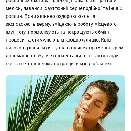
рослинних екстрактів: плюща, азіатської центели,
меліси, лаванди, хауттюйнії серцеподібної та інших
рослин. Вони активно оздоровлюють та
заспокоюють дерму, зміцнюють роботу місцевого
імунітету, нормалізують та покращують обмінні
процеси та стимулюють мікроциркуляцію. Крім
високого рівня захисту від сонячних променів, крем
допомагає позбутися пігментацій, освітлити сліди
постакне та в цілому покращити колір обличчя.