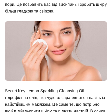
пори. Це позбавить вас від висипань і зробить шкіру
більш гладкою та свіжою.
Secret Key Lemon Sparkling Cleansing Oil –
гідрофільна олія, яка чудово справляється навіть із
найстійкішим макіяжем. Це саме те, що потрібно,
щоб підбадьорити шкіру та підняти настрій. В основі