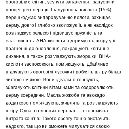
ороговілих клітин, усунути запалення і запустити
процес регенерації. Гіалуронова кислота (15%)
перешкоджає випаровуванню вологи, захищає
дерму, довго і глибоко зволожує її, а як наслідок
розгладжує рельєф і підвищує пружність та
еластичність. АНА-кислоти підтримують шкіру у її
прагненні до оновлення, покращують клітинне
дихання, а також розгладжують зморшки. ВНА-
кислоти заспокоюють, пом'якшують, дбайливо
відлущують ороговілі лусочки і роблять шкіру більш
чистою і м'якою. Вони ідеально тонізують,
збагачують клітини вітамінами та оздоровлюють
дерму зсередини. Масла жожоба та авокадо
додатково пом'якшують, живлять та розгладжують
шкіру. Одна з головних переваг — економічна
витрата коштів. Такого обсягу точно вистачить
надовго, так що ви зможете милуватися своєю