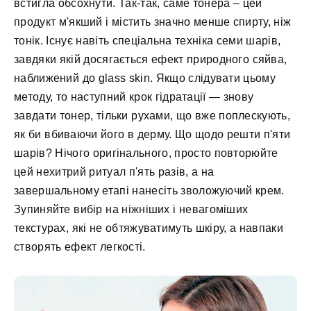
встигла обсохнути. Так-так, саме тонера – цей
продукт м'якший і містить значно менше спирту, ніж
тонік. Існує навіть спеціальна техніка семи шарів,
завдяки якій досягається ефект природного сяйва,
наближений до glass skin. Якщо слідувати цьому
методу, то наступний крок гідратації — знову
завдати тонер, тільки рухами, що вже поплескують,
як би вбиваючи його в дерму. Що щодо решти п'яти
шарів? Нічого оригінального, просто повторюйте
цей нехитрий ритуал п'ять разів, а на
завершальному етапі нанесіть зволожуючий крем.
Зупиняйте вибір на ніжніших і невагоміших
текстурах, які не обтяжуватимуть шкіру, а навпаки
створять ефект легкості.