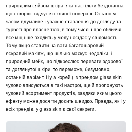
природним сяйвом шкіра, яка настільки бездоганна,
що створює відчуття скляної поверхні. Останнім
часом вдумливе і уважне ставлення до догляду та
турботі про власне тіло, в тому числі і про обличчя,
все міцніше входить у моду і осідає у свідомості.
Тому якщо ставити на ваги багатошаровий
яскравий макіяж, що щільно маскує недоліки, і
природний мейк, що підкреслює переваги здорової
та доглянутої шкіри, то переможе, безумовно,
останній варіант. Ну а корейці з трендом glass skin
чудово вписуються в такі настрої, ще й пропонують
чудовий асортимент продуктів, завдяки яким цього
ефекту можна досягти досить швидко. Правда, як і у
всіх трендів, у glass skin є свої секрети.