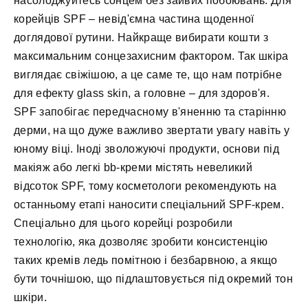
насолоджуйтесь сонцем без зайвих побоювань. Для
корейців SPF – невід'ємна частина щоденної
доглядової рутини. Найкраще вибирати кошти з
максимальним сонцезахисним фактором. Так шкіра
виглядає свіжішою, а це саме те, що нам потрібне
для ефекту glass skin, а головне – для здоров'я.
SPF запобігає передчасному в'яненню та старінню
дерми, на що дуже важливо звертати увагу навіть у
юному віці. Іноді зволожуючі продукти, основи під
макіяж або легкі bb-креми містять невеликий
відсоток SPF, тому косметологи рекомендують на
останньому етапі наносити спеціальний SPF-крем.
Спеціально для цього корейці розробили
технологію, яка дозволяє зробити консистенцію
таких кремів ледь помітною і безбарвною, а якщо
бути точнішою, що підлаштовується під окремий тон
шкіри.