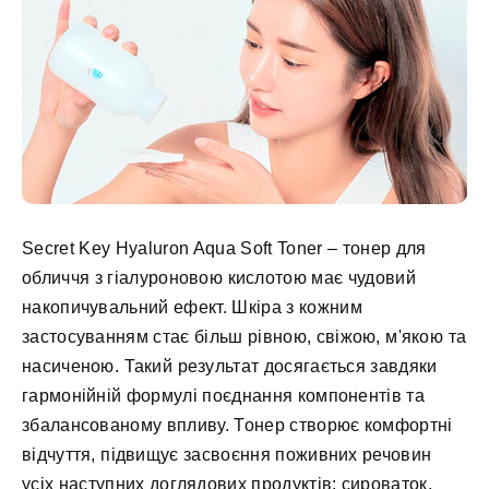
Secret Key Hyaluron Aqua Soft Toner – тонер для
обличчя з гіалуроновою кислотою має чудовий
накопичувальний ефект. Шкіра з кожним
застосуванням стає більш рівною, свіжою, м'якою та
насиченою. Такий результат досягається завдяки
гармонійній формулі поєднання компонентів та
збалансованому впливу. Тонер створює комфортні
відчуття, підвищує засвоєння поживних речовин
усіх наступних доглядових продуктів: сироваток,