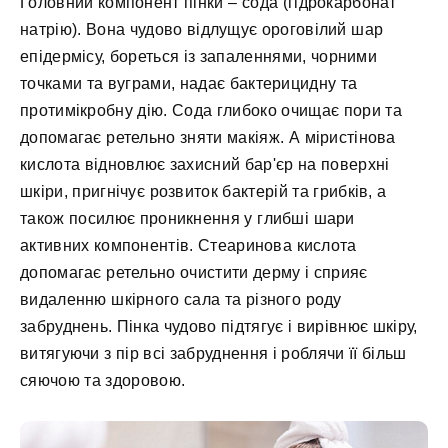
Головний компонент пінки – сода (гідрокарбонат
натрію). Вона чудово відлущує ороговілий шар
епідермісу, бореться із запаленнями, чорними
точками та вуграми, надає бактерицидну та
протимікробну дію. Сода глибоко очищає пори та
допомагає ретельно зняти макіяж. А міристінова
кислота відновлює захисний бар'єр на поверхні
шкіри, пригнічує розвиток бактерій та грибків, а
також посилює проникнення у глибші шари
активних компонентів. Стеаринова кислота
допомагає ретельно очистити дерму і сприяє
видаленню шкірного сала та різного роду
забруднень. Пінка чудово підтягує і вирівнює шкіру,
витягуючи з пір всі забруднення і роблячи її більш
сяючою та здоровою.