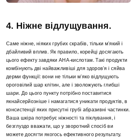
4. Ніжне відлущування.
Саме ніжне, ніяких грубих скрабів, тільки м'який і
дбайливий вплив. Як правило, корейці досягають
цього ефекту завдяки AHA-кислотам. Такі продукти
комбінують дві найважливіші для здоров'я і сяйва
дерми функції: вони не тільки м'яко відлущують
ороговілий шар клітин, але і зволожують глибші
шари. До цього пункту потрібно поставитися
якнайсерйозніше і намагатися уникати продуктів, в
консистенції яких присутні грубі абразивні частинки.
Ваша шкіра потребує ніжності та піклування, і
безглуздо вважати, що у зворотний спосіб ви
можете досягти якогось ефективного результату.