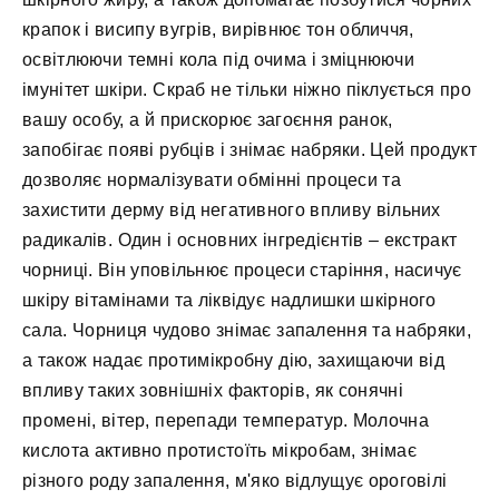
крапок і висипу вугрів, вирівнює тон обличчя,
освітлюючи темні кола під очима і зміцнюючи
імунітет шкіри. Скраб не тільки ніжно піклується про
вашу особу, а й прискорює загоєння ранок,
запобігає появі рубців і знімає набряки. Цей продукт
дозволяє нормалізувати обмінні процеси та
захистити дерму від негативного впливу вільних
радикалів. Один і основних інгредієнтів – екстракт
чорниці. Він уповільнює процеси старіння, насичує
шкіру вітамінами та ліквідує надлишки шкірного
сала. Чорниця чудово знімає запалення та набряки,
а також надає протимікробну дію, захищаючи від
впливу таких зовнішніх факторів, як сонячні
промені, вітер, перепади температур. Молочна
кислота активно протистоїть мікробам, знімає
різного роду запалення, м'яко відлущує ороговілі