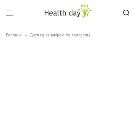
Перейти
до
вмісту
Головна
»
Догляд за шкірою та волоссям