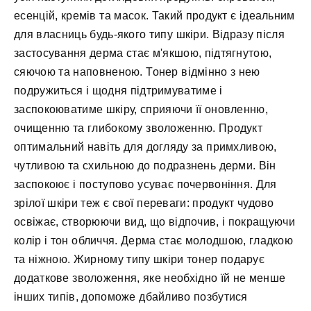
есенцій, кремів та масок. Такий продукт є ідеальним
для власниць будь-якого типу шкіри. Відразу після
застосування дерма стає м'якшою, підтягнутою,
сяючою та наповненою. Тонер відмінно з нею
подружиться і щодня підтримуватиме і
заспокоюватиме шкіру, сприяючи її оновленню,
очищенню та глибокому зволоженню. Продукт
оптимальний навіть для догляду за примхливою,
чутливою та схильною до подразнень дерми. Він
заспокоює і поступово усуває почервоніння. Для
зрілої шкіри теж є свої переваги: продукт чудово
освіжає, створюючи вид, що відпочив, і покращуючи
колір і тон обличчя. Дерма стає молодшою, гладкою
та ніжною. Жирному типу шкіри тонер подарує
додаткове зволоження, яке необхідно їй не менше
інших типів, допоможе дбайливо позбутися