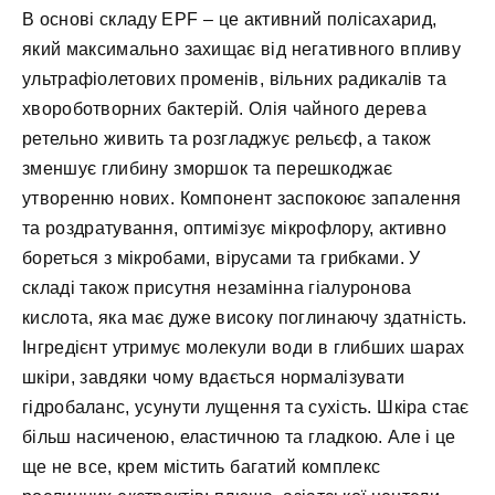
В основі складу EPF – це активний полісахарид,
який максимально захищає від негативного впливу
ультрафіолетових променів, вільних радикалів та
хвороботворних бактерій. Олія чайного дерева
ретельно живить та розгладжує рельєф, а також
зменшує глибину зморшок та перешкоджає
утворенню нових. Компонент заспокоює запалення
та роздратування, оптимізує мікрофлору, активно
бореться з мікробами, вірусами та грибками. У
складі також присутня незамінна гіалуронова
кислота, яка має дуже високу поглинаючу здатність.
Інгредієнт утримує молекули води в глибших шарах
шкіри, завдяки чому вдається нормалізувати
гідробаланс, усунути лущення та сухість. Шкіра стає
більш насиченою, еластичною та гладкою. Але і це
ще не все, крем містить багатий комплекс