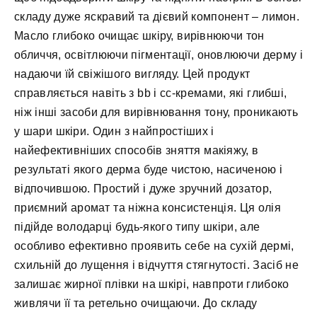
складу дуже яскравий та дієвий компонент – лимон.
Масло глибоко очищає шкіру, вирівнюючи тон
обличчя, освітлюючи пігментації, оновлюючи дерму і
надаючи їй свіжішого вигляду. Цей продукт
справляється навіть з bb і cc-кремами, які глибші,
ніж інші засоби для вирівнювання тону, проникають
у шари шкіри. Один з найпростіших і
найефективніших способів зняття макіяжу, в
результаті якого дерма буде чистою, насиченою і
відпочившою. Простий і дуже зручний дозатор,
приємний аромат та ніжна консистенція. Ця олія
підійде володарці будь-якого типу шкіри, але
особливо ефективно проявить себе на сухій дермі,
схильній до лущення і відчуття стягнутості. Засіб не
залишає жирної плівки на шкірі, навпроти глибоко
живлячи її та ретельно очищаючи. До складу