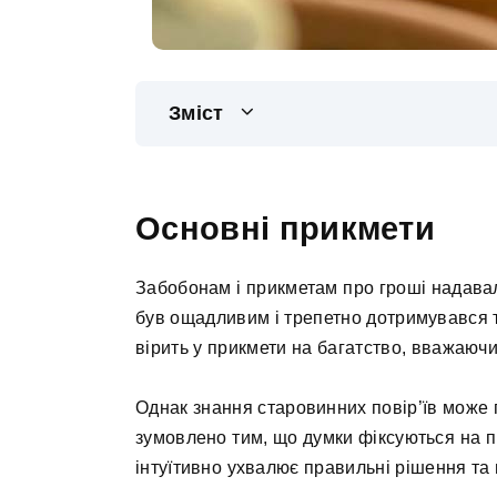
Зміст
Основні прикмети
Забобонам і прикметам про гроші надавал
був ощадливим і трепетно дотримувався тр
вірить у прикмети на багатство, вважаючи
Однак знання старовинних повір’їв може п
зумовлено тим, що думки фіксуються на п
інтуїтивно ухвалює правильні рішення та в