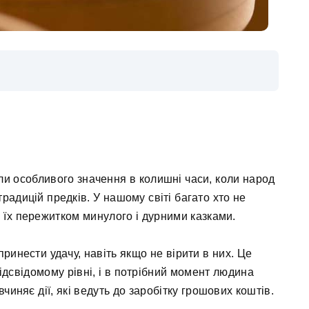
и особливого значення в колишні часи, коли народ
адицій предків. У нашому світі багато хто не
 їх пережитком минулого і дурними казками.
ринести удачу, навіть якщо не вірити в них. Це
ідсвідомому рівні, і в потрібний момент людина
чиняє дії, які ведуть до заробітку грошових коштів.