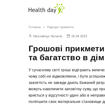
Перейти
до
вмісту
Головна
»
Народні прикмети
Ніколайчук Наталія
18.04.2023
Грошові прикмети
та багатство в дім
У сучасному світі гроші відіграють величе
чому собі не відмовляючи, і бути успішно
завзятість не завжди дають бажаний резул
можуть накопичити заповітну суму, що пр
криється у відсутності удачі або в непра
поліпшити своє матеріальне становище д