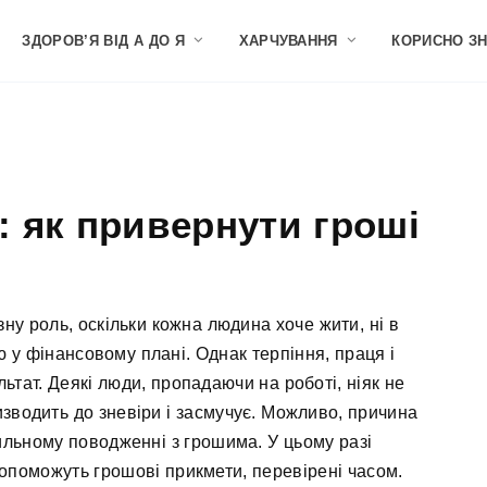
ЗДОРОВ’Я ВІД А ДО Я
ХАРЧУВАННЯ
КОРИСНО З
: як привернути гроші
зну роль, оскільки кожна людина хоче жити, ні в
ю у фінансовому плані. Однак терпіння, праця і
ьтат. Деякі люди, пропадаючи на роботі, ніяк не
изводить до зневіри і засмучує. Можливо, причина
вильному поводженні з грошима. У цьому разі
опоможуть грошові прикмети, перевірені часом.