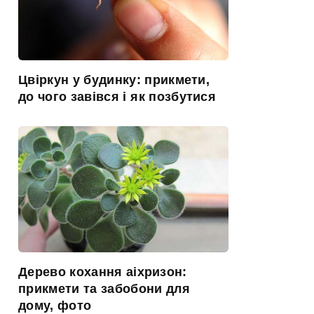
Цвіркун у будинку: прикмети,
до чого завівся і як позбутися
Дерево кохання аіхризон:
прикмети та забобони для
дому, фото