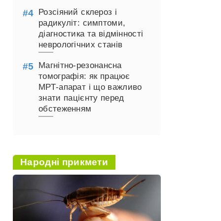
Розсіяний склероз і
радикуліт: симптоми,
діагностика та відмінності
неврологічних станів
Магнітно-резонансна
томографія: як працює
МРТ-апарат і що важливо
знати пацієнту перед
обстеженням
Народні прикмети