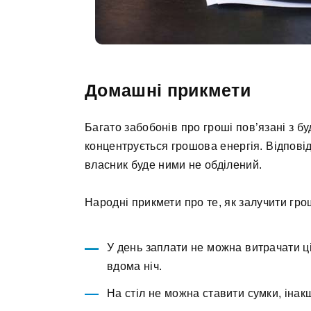
Домашні прикмети
Багато забобонів про гроші пов’язані з б
концентрується грошова енергія. Відповід
власник буде ними не обділений.
Народні прикмети про те, як залучити грош
У день заплати не можна витрачати ц
вдома ніч.
На стіл не можна ставити сумки, інак