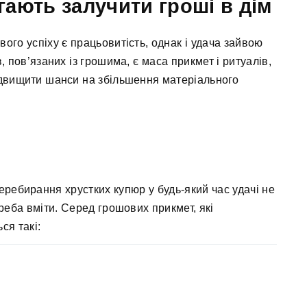
ають залучити гроші в дім
ого успіху є працьовитість, однак і удача зайвою
 пов’язаних із грошима, є маса прикмет і ритуалів,
ідвищити шанси на збільшення матеріального
еребирання хрустких купюр у будь-який час удачі не
реба вміти. Серед грошових прикмет, які
ся такі: