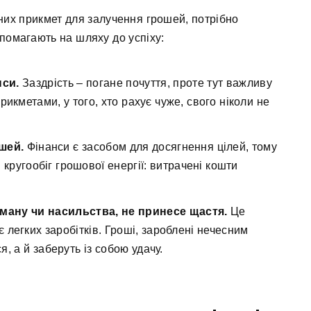
них прикмет для залучення грошей, потрібно
опомагають на шляху до успіху:
нси.
Заздрість – погане почуття, проте тут важливу
прикметами, у того, хто рахує чуже, свого ніколи не
шей.
Фінанси є засобом для досягнення цілей, тому
 кругообіг грошової енергії: витрачені кошти
ману чи насильства, не принесе щастя.
Це
є легких заробітків. Гроші, зароблені нечесним
, а й заберуть із собою удачу.