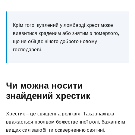
Крім того, куплений у ломбарді хрест може
виявитися краденим або знятим з померлого,
що не обіцяє нічого доброго новому
господареві.
Чи можна носити
знайдений хрестик
Хрестик – це священна реліквія. Така знахідка
вважається проявом божественної волі, бажанням
вищих сил запобігти оскверненню святині.