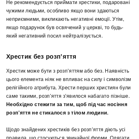
Не рекомендується приймати хрестики, подаровані
чужими людьми, особливо якщо вони здаються
неприємними, викликають негативні емоції. Утім,
якщо подарунок був освячений у церкві, то будь-
який негативний посил нейтралізується.
Хрестик без розп’яття
Хрестик може бути з розп’яттям або без. Наявність
цього елемента ніяк не впливає на силу і символізм
релігійного атрибута. Хрести перших християн були
саме такими, розп’яття з’явилося набагато пізніше.
Необхідно стежити за тим, щоб під час носіння
розп’яття не стикалося з тілом людини.
Щодо знайдених хрестиків без розп’яття діють усі
правила, що стосуються звичайної форми. Одягати