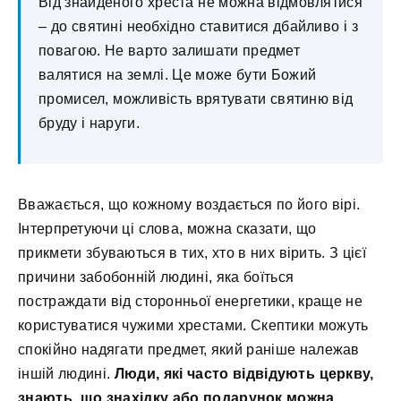
Від знайденого хреста не можна відмовлятися
– до святині необхідно ставитися дбайливо і з
повагою. Не варто залишати предмет
валятися на землі. Це може бути Божий
промисел, можливість врятувати святиню від
бруду і наруги.
Вважається, що кожному воздається по його вірі.
Інтерпретуючи ці слова, можна сказати, що
прикмети збуваються в тих, хто в них вірить. З цієї
причини забобонній людині, яка боїться
постраждати від сторонньої енергетики, краще не
користуватися чужими хрестами. Скептики можуть
спокійно надягати предмет, який раніше належав
іншій людині.
Люди, які часто відвідують церкву,
знають, що знахідку або подарунок можна