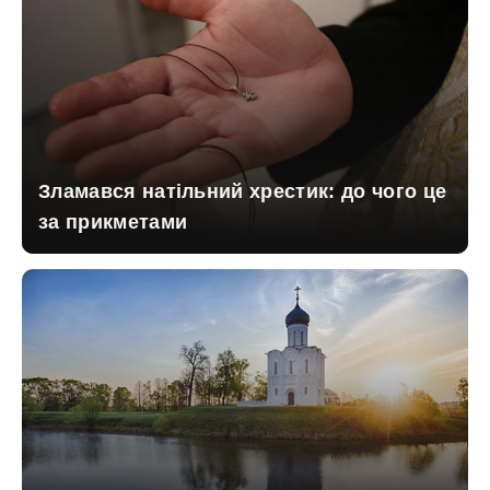
Зламався натільний хрестик: до чого це
за прикметами