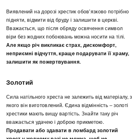
Виявлений на дорозі хрестик обов’язково потрібно
підняти, відмити від бруду і залишити в церкві.
Вважається, що після обряду освячення символ
віри без жодних побоювань можна носити на тілі.
Але якщо річ викликає страх, дискомфорт,
неприємні відчуття, краще подарувати її храму,
залишити як пожертвування.
Золотий
Сила натільного хреста не залежить від матеріалу, з
якого він виготовлений. Єдина відмінність – золоті
хрестики мають вищу вартість. Знайти таку річ
вважається удачею і доброю прикметою.
Продавати або здавати в ломбард золотий
хрест у жодному разі не можна, щоб не