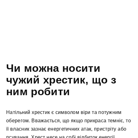
Чи можна носити
чужий хрестик, що з
ним робити
Натільний хрестик є символом віри та потужним
оберегом. Вважається, що якщо прикраса темніє, то
її власник зазнає енергетичних атак, пристріту або
псування. Хрест несе на собі відбиток енергії