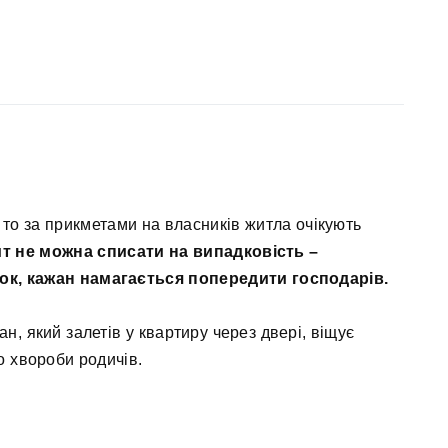
, то за прикметами на власників житла очікують
ит не можна списати на випадковість –
к, кажан намагається попередити господарів.
н, який залетів у квартиру через двері, віщує
о хвороби родичів.