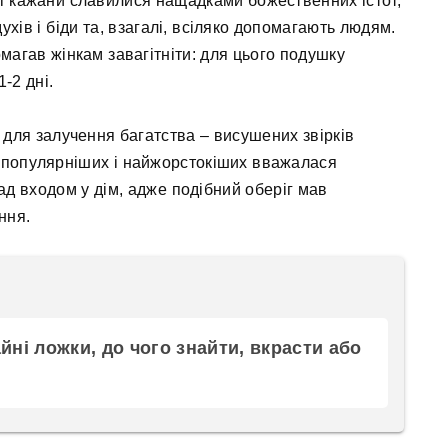
і кажани славилися нащадками божественних істот,
ухів і біди та, взагалі, всіляко допомагають людям.
магав жінкам завагітніти: для цього подушку
-2 дні.
 для залучення багатства – висушених звірків
айпопулярніших і найжорстокіших вважалася
ад входом у дім, адже подібний оберіг мав
ння.
ні ложки, до чого знайти, вкрасти або