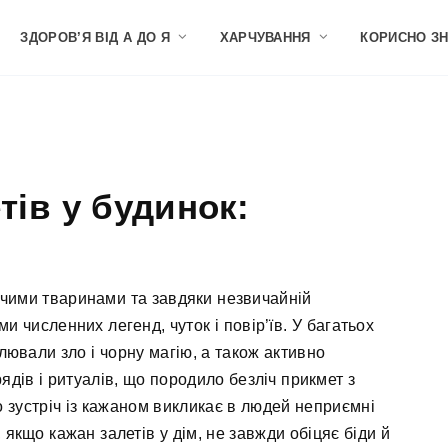
ЗДОРОВ’Я ВІД А ДО Я
ХАРЧУВАННЯ
КОРИСНО З
тів у будинок:
ичими тваринами та завдяки незвичайній
и численних легенд, чуток і повір’їв. У багатьох
блювали зло і чорну магію, а також активно
дів і ритуалів, що породило безліч прикмет з
 зустріч із кажаном викликає в людей неприємні
, якщо кажан залетів у дім, не завжди обіцяє біди й