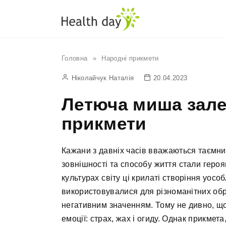
Перейти
до
вмісту
Головна
»
Народні прикмети
Ніколайчук Наталія
20.04.2023
Летюча миша зале
прикмети
Кажани з давніх часів вважаються таємн
зовнішності та способу життя стали героям
культурах світу ці крилаті створіння уосо
використовувалися для різноманітних обря
негативним значенням. Тому не дивно, що
емоції: страх, жах і огиду. Однак прикмета