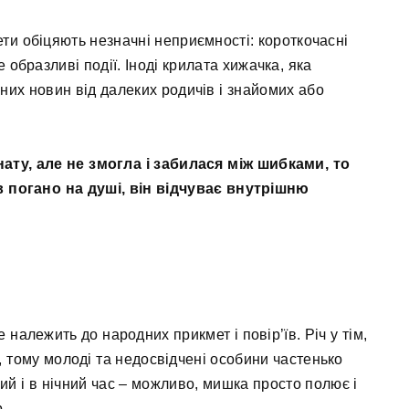
ети обіцяють незначні неприємності: короткочасні
е образливі події. Іноді крилата хижачка, яка
вних новин від далеких родичів і знайомих або
ату, але не змогла і забилася між шибками, то
в погано на душі, він відчуває внутрішню
 належить до народних прикмет і повір’їв. Річ у тім,
ь, тому молоді та недосвідчені особини частенько
ий і в нічний час – можливо, мишка просто полює і
.