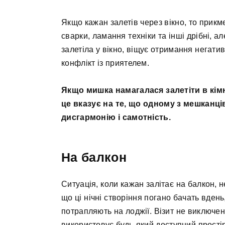
Якщо кажан залетів через вікно, то прикм
сварки, ламання техніки та інші дрібні, ал
залетіла у вікно, віщує отримання негати
конфлікт із приятелем.
Якщо мишка намагалася залетіти в кімн
це вказує на те, що одному з мешканці
дисгармонію і самотність.
На балкон
Ситуація, коли кажан залітає на балкон, не
що ці нічні створіння погано бачать вден
потрапляють на лоджії. Візит не виключен
використовує будь-який доступний простір