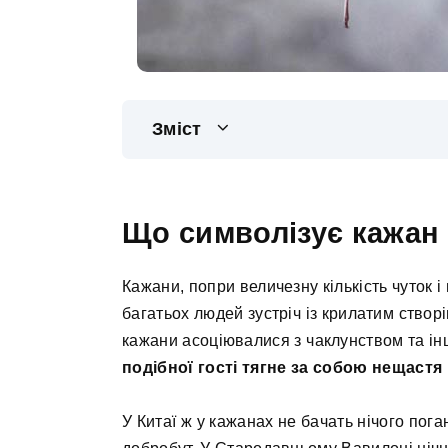
Зміст
Що символізує кажан
Кажани, попри величезну кількість чуток і
багатьох людей зустріч із крилатим створі
кажани асоціювалися з чаклунством та і
подібної гості тягне за собою нещастя і
У Китаї ж у кажанах не бачать нічого пог