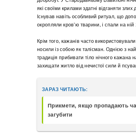
добробут. У Стародавньому Вавилоні нічн
які своїми крилами здатні відганяти злих д
Існував навіть особливий ритуал, що допо
окропляли кров’ю тварини, і спали на ній 1
Крім того, кажанів часто використовували
носили із собою як талісман. Однією з н
традиція прибивати тіло нічного кажана н
захищати житло від нечистої сили й псува
ЗАРАЗ ЧИТАЮТЬ:
Прикмети, якщо пропадають чай
загубити