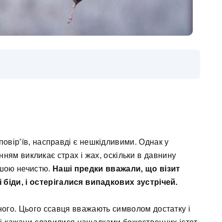
 повір’їв, насправді є нешкідливими. Однак у
нням викликає страх і жах, оскільки в давнину
ншою нечистю.
Наші предки вважали, що візит
 біди, і остерігалися випадкових зустрічей.
аного. Цього ссавця вважають символом достатку і