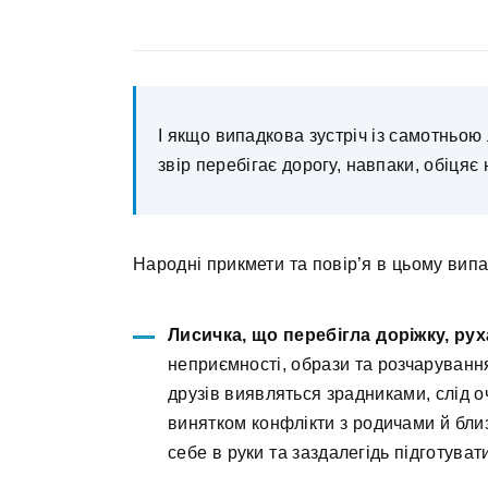
І якщо випадкова зустріч із самотньою 
звір перебігає дорогу, навпаки, обіцяє 
Народні прикмети та повір’я в цьому вип
Лисичка, що перебігла доріжку, ру
неприємності, образи та розчарування
друзів виявляться зрадниками, слід оч
винятком конфлікти з родичами й бли
себе в руки та заздалегідь підготуват