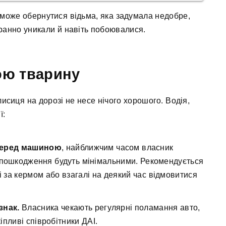
 може обернутися відьма, яка задумала недобре,
аранно уникали й навіть побоювалися.
ою тварину
лисиця на дорозі не несе нічого хорошого. Водія,
ї:
перед машиною
, найближчим часом власник
 пошкодження будуть мінімальними. Рекомендується
 за кермом або взагалі на деякий час відмовитися
знак.
Власника чекають регулярні поламання авто,
іпливі співробітники ДАІ.