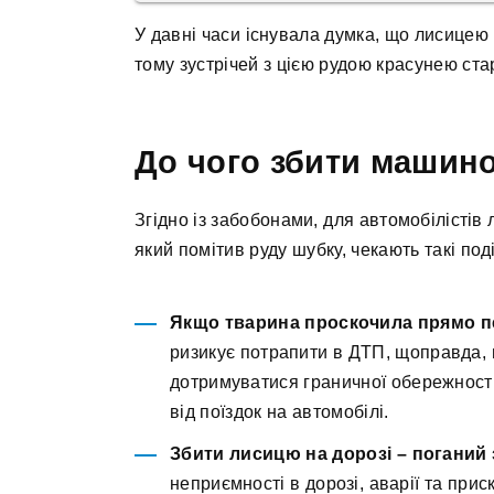
У давні часи існувала думка, що лисицею
тому зустрічей з цією рудою красунею ст
До чого збити машин
Згідно із забобонами, для автомобілістів 
який помітив руду шубку, чекають такі поді
Якщо тварина проскочила прямо 
ризикує потрапити в ДТП, щоправда,
дотримуватися граничної обережності
від поїздок на автомобілі.
Збити лисицю на дорозі – поганий 
неприємності в дорозі, аварії та приск