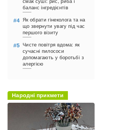
смак суші: рис, риба і
баланс інгредієнтів
Як обрати гінеколога та на
що звернути увагу під час
першого візиту
Чисте повітря вдома: як
сучасні пилососи
допомагають у боротьбі з
алергією
Народні прикмети