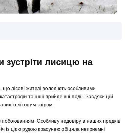
и зустріти лисицю на
е, що лісові жителі володіють особливими
катастрофи та інші прийдешні події. Завдяки цій
аних із лісовим звіром.
з побоюванням. Особливу недовіру в наших предків
річ із цією рудою красунею обіцяла неприємні