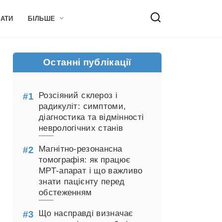
НАТИ
БІЛЬШЕ
Останні публікації
Розсіяний склероз і
радикуліт: симптоми,
діагностика та відмінності
неврологічних станів
Магнітно-резонансна
томографія: як працює
МРТ-апарат і що важливо
знати пацієнту перед
обстеженням
Що насправді визначає