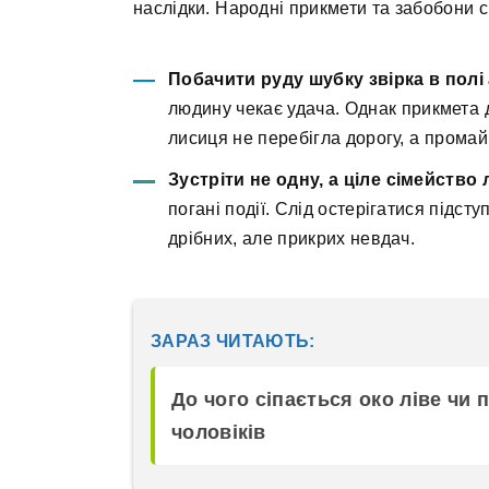
наслідки. Народні прикмети та забобони с
Побачити руду шубку звірка в полі 
людину чекає удача. Однак прикмета д
лисиця не перебігла дорогу, а промай
Зустріти не одну, а ціле сімейство
погані події. Слід остерігатися підст
дрібних, але прикрих невдач.
ЗАРАЗ ЧИТАЮТЬ:
До чого сіпається око ліве чи п
чоловіків