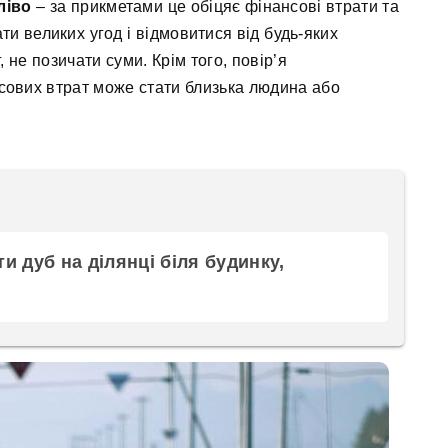
ліво
– за прикметами це обіцяє фінансові втрати та
ти великих угод і відмовитися від будь-яких
, не позичати суми. Крім того, повір’я
ових втрат може стати близька людина або
и дуб на ділянці біля будинку,