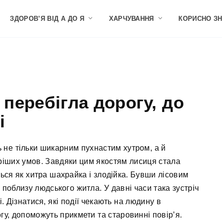
ЗДОРОВ’Я ВІД А ДО Я
ХАРЧУВАННЯ
КОРИСНО З
перебігла дорогу, до
і
ь не тільки шикарним пухнастим хутром, а й
ріших умов. Завдяки цим якостям лисиця стала
ься як хитра шахрайка і злодійка. Бувши лісовим
 поблизу людського житла. У давні часи така зустріч
 Дізнатися, які події чекають на людину в
гу, допоможуть прикмети та старовинні повір’я.