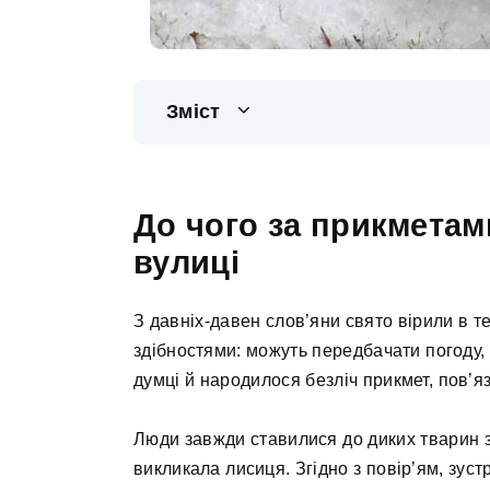
Зміст
До чого за прикметам
вулиці
З давніх-давен слов’яни свято вірили в т
здібностями: можуть передбачати погоду, 
думці й народилося безліч прикмет, пов’яз
Люди завжди ставилися до диких тварин 
викликала лисиця. Згідно з повір’ям, зуст