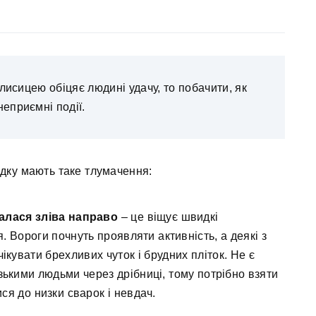
лисицею обіцяє людині удачу, то побачити, як
неприємні події.
адку мають таке тлумачення:
халася зліва направо
– це віщує швидкі
. Вороги почнуть проявляти активність, а деякі з
ікувати брехливих чуток і брудних пліток. Не є
зькими людьми через дрібниці, тому потрібно взяти
ися до низки сварок і невдач.