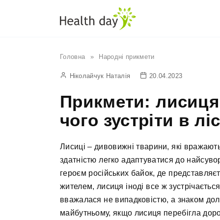
Перейти
до
вмісту
Головна
»
Народні прикмети
Ніколайчук Наталія
20.04.2023
Прикмети: лисиця 
чого зустріти в ліс
Лисиці – дивовижні тварини, які вражают
здатністю легко адаптуватися до найсуво
героєм російських байок, де представляєт
жителем, лисиця іноді все ж зустрічається
вважалася не випадковістю, а знаком долі.
майбутньому, якщо лисиця перебігла доро