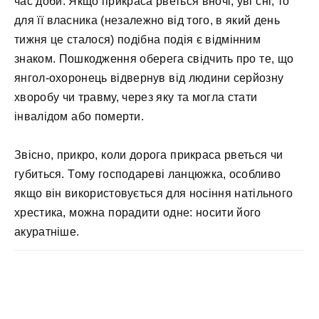
час доби. Якщо прикраса рветься вночі, уві сні, то
для її власника (незалежно від того, в який день
тижня це сталося) подібна подія є відмінним
знаком. Пошкодження оберега свідчить про те, що
янгол-охоронець відвернув від людини серйозну
хворобу чи травму, через яку та могла стати
інвалідом або померти.
Звісно, прикро, коли дорога прикраса рветься чи
губиться. Тому господареві ланцюжка, особливо
якщо він використовується для носіння натільного
хрестика, можна порадити одне: носити його
акуратніше.