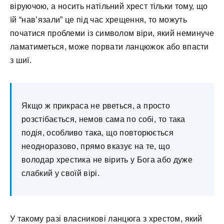
віруючою, а носить натільний хрест тільки тому, що
їй “нав’язали” це під час хрещення, то можуть
початися проблеми із символом віри, який неминуче
ламатиметься, може порвати ланцюжок або впасти
з шиї.
Якщо ж прикраса не рветься, а просто
розстібається, немов сама по собі, то така
подія, особливо така, що повторюється
неодноразово, прямо вказує на те, що
володар хрестика не вірить у Бога або дуже
слабкий у своїй вірі.
У такому разі власникові ланцюга з хрестом, який