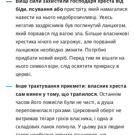
Вищі сили захистили господаря хреста від
біди, псування або
пристріту, який намагалися
навести на нього недоброзичливці. Увесь
негатив заздрісників був поглинутий ланцюгом,
який порвався під вагою зла. Більше власникові
хрестика нічого не загрожує, але порваний
ланцюжок необхідно змінити. Потрібно
придбати новий виріб. Перед тим як вішати на
нього символ віри, слід освятити прикрасу в
церкві.
Інше трактування прикмети: власник хреста
сам винен у тому, що трапилося.
Останнім
часом його помисли були не чисті, а душа
переповнилася гріхами. Церковний оберіг не
витримав тягаря гріхів власника, і одна зі
складових ланок лопнула. У цьому разі людині
також необхідно змінити ланцюжок, що