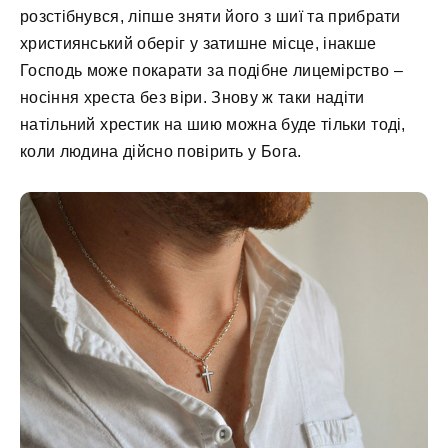
розстібнувся, ліпше зняти його з шиї та прибрати
християнський оберіг у затишне місце, інакше
Господь може покарати за подібне лицемірство –
носіння хреста без віри. Знову ж таки надіти
натільний хрестик на шию можна буде тільки тоді,
коли людина дійсно повірить у Бога.