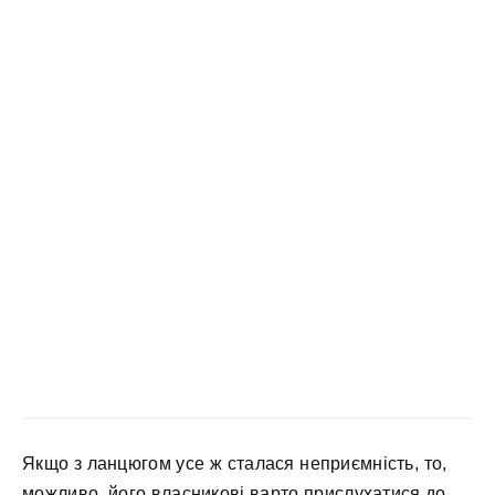
Якщо з ланцюгом усе ж сталася неприємність, то,
можливо, його власникові варто прислухатися до