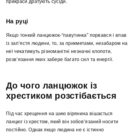
прикраси дратують сусіди.
На руці
Якщо тонкий ланцюжок-“павутинка” порвався і впав
із зап’ястя людини, то, за прикметами, незабаром на
неї чекатимуть різноманітні незначні клопоти,
розв’язання яких забере багато сил та енергії.
До чого ланцюжок із
хрестиком розстібається
Під час хрещення на шию вірянина вішається
ланцюг із хрестом, який він зобов’язаний носити
постійно. Однак якщо людина не є істинно