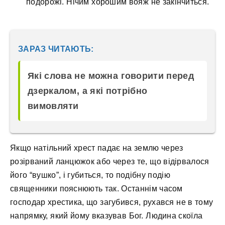
подорожі. Нічим хорошим вояж не закінчиться.
ЗАРАЗ ЧИТАЮТЬ:
Які слова не можна говорити перед
дзеркалом, а які потрібно
вимовляти
Якщо натільний хрест падає на землю через
розірваний ланцюжок або через те, що відірвалося
його “вушко”, і губиться, то подібну подію
священники пояснюють так. Останнім часом
господар хрестика, що загубився, рухався не в тому
напрямку, який йому вказував Бог. Людина скоїла