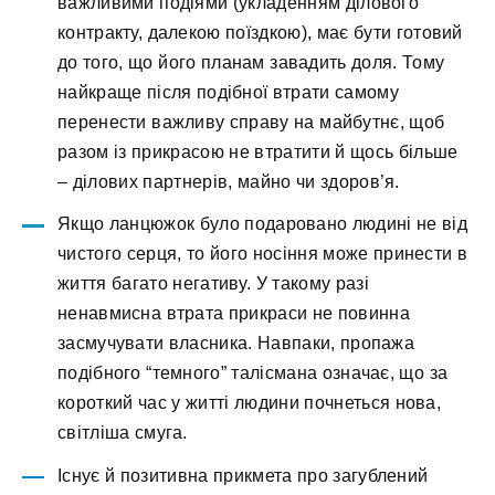
важливими подіями (укладенням ділового
контракту, далекою поїздкою), має бути готовий
до того, що його планам завадить доля. Тому
найкраще після подібної втрати самому
перенести важливу справу на майбутнє, щоб
разом із прикрасою не втратити й щось більше
– ділових партнерів, майно чи здоров’я.
Якщо ланцюжок було подаровано людині не від
чистого серця, то його носіння може принести в
життя багато негативу. У такому разі
ненавмисна втрата прикраси не повинна
засмучувати власника. Навпаки, пропажа
подібного “темного” талісмана означає, що за
короткий час у житті людини почнеться нова,
світліша смуга.
Існує й позитивна прикмета про загублений