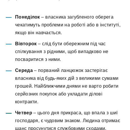
Понеділок
– власника загубленого оберега
чекатимуть проблеми на роботі або в інституті,
якщо він навчається.
Вівторок
– слід бути обережним під час
спілкування з рідними, щоб випадково не
посваритися з ними.
Середа
– порваний ланцюжок застерігає
власника від будь-яких дій з великими сумами
грошей. Найближчими днями не варто робити
серйозних покупок або укладати ділові
контракти.
Четвер
– цього дня прикраса, що впала з шиї
господаря, є чудовим знаком. Людина отримає
шанс просунутися службовими сходами.