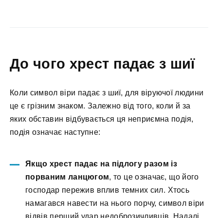
До чого хрест падає з шиї
Коли символ віри падає з шиї, для віруючої людини
це є грізним знаком. Залежно від того, коли й за
яких обставин відбувається ця неприємна подія,
подія означає наступне:
Якщо хрест падає на підлогу разом із
порваним ланцюгом
, то це означає, що його
господар пережив вплив темних сил. Хтось
намагався навести на нього порчу, символ віри
відвів перший удар недоброзичливців. Надалі