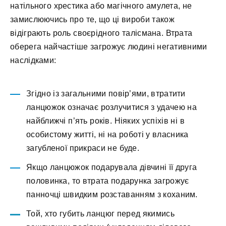
натільного хрестика або магічного амулета, не
замислюючись про те, що ці вироби також
відіграють роль своєрідного талісмана. Втрата
оберега найчастіше загрожує людині негативними
наслідками:
Згідно із загальними повір’ями, втратити
ланцюжок означає розлучитися з удачею на
найближчі п’ять років. Ніяких успіхів ні в
особистому житті, ні на роботі у власника
загубленої прикраси не буде.
Якщо ланцюжок подарувала дівчині її друга
половинка, то втрата подарунка загрожує
панночці швидким розставанням з коханим.
Той, хто губить ланцюг перед якимись