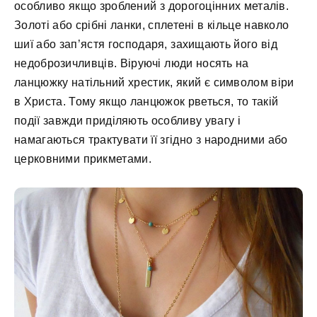
особливо якщо зроблений з дорогоцінних металів.
Золоті або срібні ланки, сплетені в кільце навколо
шиї або зап’ястя господаря, захищають його від
недоброзичливців. Віруючі люди носять на
ланцюжку натільний хрестик, який є символом віри
в Христа. Тому якщо ланцюжок рветься, то такій
події завжди приділяють особливу увагу і
намагаються трактувати її згідно з народними або
церковними прикметами.