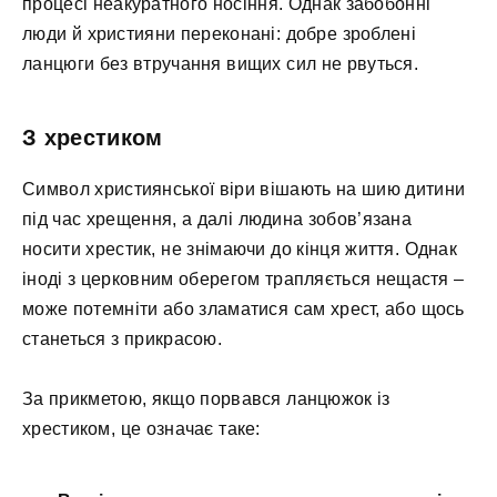
процесі неакуратного носіння. Однак забобонні
люди й християни переконані: добре зроблені
ланцюги без втручання вищих сил не рвуться.
З хрестиком
Символ християнської віри вішають на шию дитини
під час хрещення, а далі людина зобов’язана
носити хрестик, не знімаючи до кінця життя. Однак
іноді з церковним оберегом трапляється нещастя –
може потемніти або зламатися сам хрест, або щось
станеться з прикрасою.
За прикметою, якщо порвався ланцюжок із
хрестиком, це означає таке: