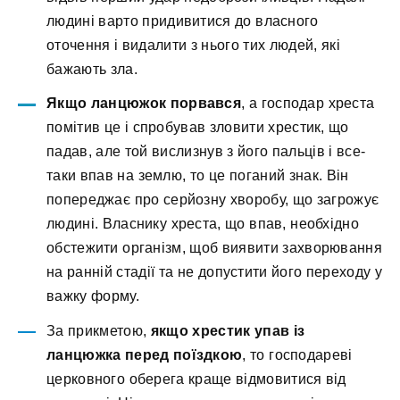
людині варто придивитися до власного
оточення і видалити з нього тих людей, які
бажають зла.
Якщо ланцюжок порвався
, а господар хреста
помітив це і спробував зловити хрестик, що
падав, але той вислизнув з його пальців і все-
таки впав на землю, то це поганий знак. Він
попереджає про серйозну хворобу, що загрожує
людині. Власнику хреста, що впав, необхідно
обстежити організм, щоб виявити захворювання
на ранній стадії та не допустити його переходу у
важку форму.
За прикметою,
якщо
хрестик упав із
ланцюжка перед поїздкою
, то господареві
церковного оберега краще відмовитися від