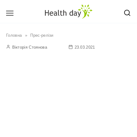
Перейти
до
вмісту
Головна
»
Прес-релізи
Вікторія Стоянова
23.03.2021