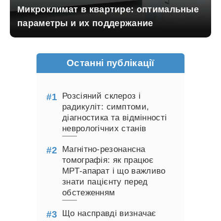
Микроклимат в квартире: оптимальные
параметры и их поддержание
Останні публікації
Розсіяний склероз і
радикуліт: симптоми,
діагностика та відмінності
неврологічних станів
Магнітно-резонансна
томографія: як працює
МРТ-апарат і що важливо
знати пацієнту перед
обстеженням
Що насправді визначає