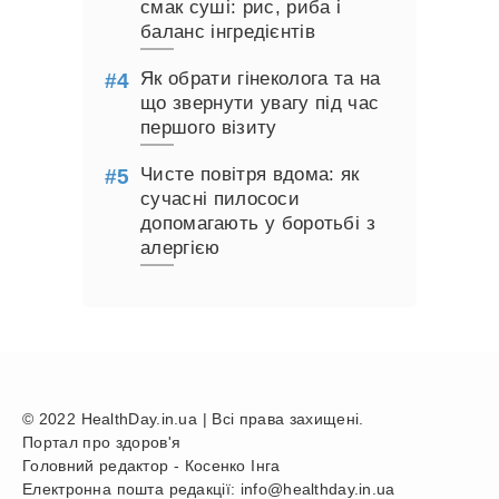
смак суші: рис, риба і
баланс інгредієнтів
Як обрати гінеколога та на
що звернути увагу під час
першого візиту
Чисте повітря вдома: як
сучасні пилососи
допомагають у боротьбі з
алергією
© 2022 HealthDay.in.ua | Всі права захищені.
Портал про здоров'я
Головний редактор - Косенко Інга
Електронна пошта редакції: info@healthday.in.ua