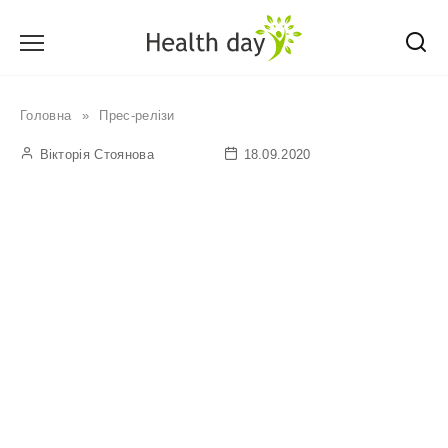
Перейти
до
вмісту
Головна
»
Прес-релізи
Вікторія Стоянова
18.09.2020