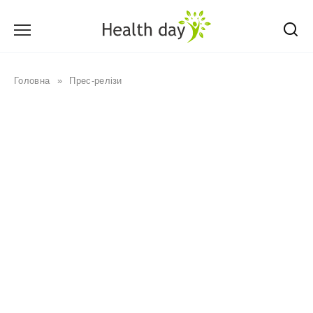
Перейти
до
вмісту
Головна
»
Прес-релізи