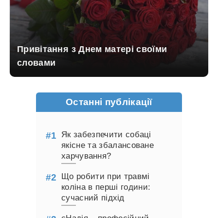
Привітання з Днем матері своїми
словами
Останні публікації
Як забезпечити собаці
якісне та збалансоване
харчування?
Що робити при травмі
коліна в перші години:
сучасний підхід