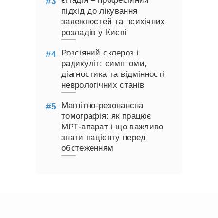
єНадія – професійний
підхід до лікування
залежностей та психічних
розладів у Києві
Розсіяний склероз і
радикуліт: симптоми,
діагностика та відмінності
неврологічних станів
Магнітно-резонансна
томографія: як працює
МРТ-апарат і що важливо
знати пацієнту перед
обстеженням