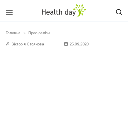
Перейти
до
вмісту
Головна
»
Прес-релізи
Вікторія Стоянова
25.09.2020