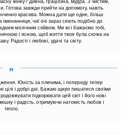
сну жінку? Дивна, граціозна, мудра. З чистим,
и. Готова завжди прийти на допомогу, навіть
кінченно красива. Можна дати ще одне, більш
 іменинниця, чиї очі зараз сяють подібно до
адним місячним сяйвом. Ми всі бажаємо тобі,
нячною і ясною, щоб життя твоя була схожа на
аву. Радості і любові, удачі та світу.
одження. Юність за плечима, і попереду тепер
окі цілі і добрі дні. Бажаю щиро пишатися своїми
продовжувати підкорювати цей світ і його нові
ішку і радість, отримуючи натомість любов і
тепло.