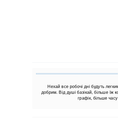
Нехай все робочі дні будуть легки
добрим. Від душі базікай, більше їж к
графік, більше час