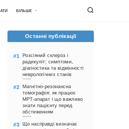
НАТИ
БІЛЬШЕ
Останні публікації
Розсіяний склероз і
радикуліт: симптоми,
діагностика та відмінності
неврологічних станів
Магнітно-резонансна
томографія: як працює
МРТ-апарат і що важливо
знати пацієнту перед
обстеженням
Що насправді визначає