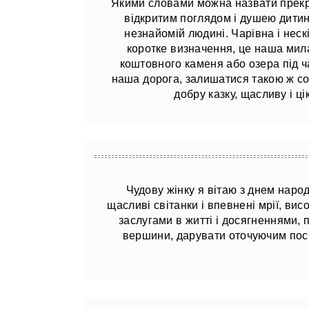
Якими словами можна назвати прекра
відкритим поглядом і душею дитин
незнайомій людині. Чарівна і нес
коротке визначення, це наша мила
коштовного каменя або озера під ч
наша дорога, залишатися такою ж со
добру казку, щасливу і цік
Чудову жінку я вітаю з днем ​​нар
щасливі світанки і впевнені мрії, вис
заслугами в житті і досягненнями, 
вершини, дарувати оточуючим посм