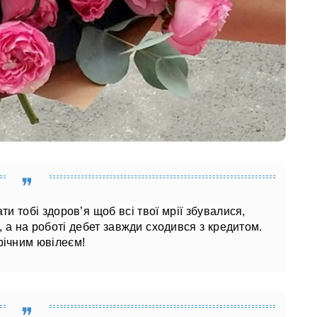
и тобі здоров’я щоб всі твої мрії збувалися,
а на роботі дебет завжди сходився з кредитом.
річним ювілеєм!