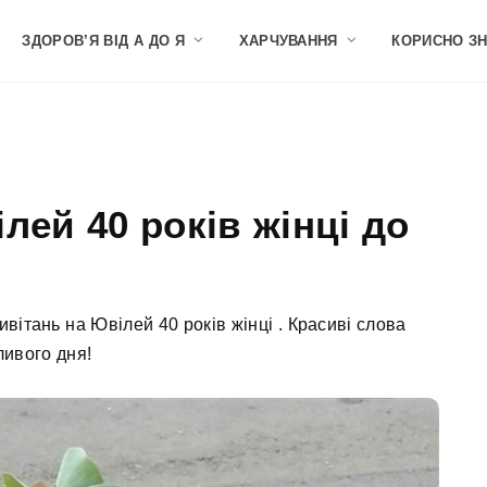
ЗДОРОВ’Я ВІД А ДО Я
ХАРЧУВАННЯ
КОРИСНО З
лей 40 років жінці до
вітань на Ювілей 40 років жінці . Красиві слова
ивого дня!