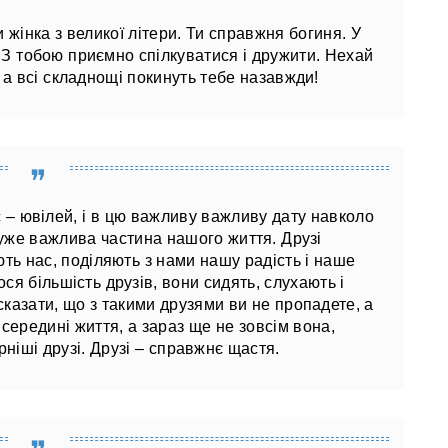
 жінка з великої літери. Ти справжня богиня. У
. З тобою приємно спілкуватися і дружити. Нехай
 а всі складнощі покинуть тебе назавжди!
с – ювілей, і в цю важливу важливу дату навколо
 дуже важлива частина нашого життя. Друзі
ть нас, поділяють з нами нашу радість і наше
ся більшість друзів, вони сидять, слухають і
сказати, що з такими друзями ви не пропадете, а
ередині життя, а зараз ще не зовсім вона,
ніші друзі. Друзі – справжнє щастя.