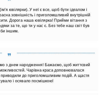
ім’я ювілярки). У неї є все, щоб бути ідеалом і
красна зовнішність і приголомшливий внутрішній
ужити. Дорога наша ювілярка! Прийми вітання з
яки за те, що ти у нас є. Без тебе наш світ був
би іншим.
аємо з днем ​​народження! Бажаємо, щоб життєвий
і можливостей. Чарівна краса доповнювалася
і приводили до приголомшливим подій. А щастя
увало і осявало посмішкою!