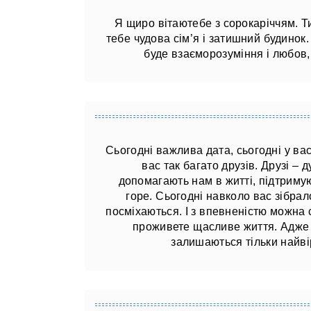
Я щиро вітаютебе з сорокаріччям. Ти
тебе чудова сім’я і затишний будинок
буде взаєморозуміння і любов,
Сьогодні важлива дата, сьогодні у ва
вас так багато друзів. Друзі –
допомагають нам в житті, підтримую
горе. Сьогодні навколо вас зібрало
посміхаються. І з впевненістю можна 
проживете щасливе життя. Адже с
залишаються тільки найвір