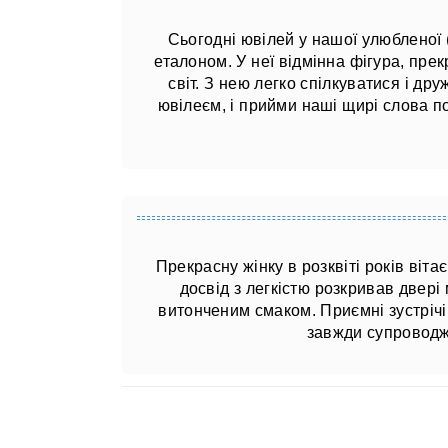
Сьогодні ювілей у нашої улюбленої (
еталоном. У неї відмінна фігура, пре
світ. З нею легко спілкуватися і др
ювілеєм, і прийми наші щирі слова под
Прекрасну жінку в розквіті років віт
досвід з легкістю розкривав двер
витонченим смаком. Приємні зустріч
завжди супроводж