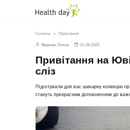
Перейти
до
вмісту
Головна
»
Привітання
Ярценко Ольга
21.04.2023
Привітання на Юві
сліз
Підготували для вас шикарну колекцію при
стануть прекрасним доповненням до важл