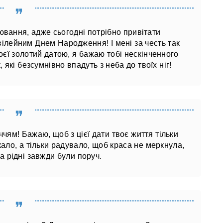
вання, адже сьогодні потрібно привітати
ілейним Днем Народження! І мені за честь так
оєї золотий датою, я бажаю тобі нескінченного
, які безсумнівно впадуть з неба до твоїх ніг!
іччям! Бажаю, щоб з цієї дати твоє життя тільки
кало, а тільки радувало, щоб краса не меркнула,
а рідні завжди були поруч.