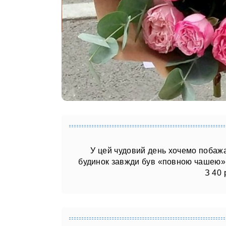
У цей чудовий день хочемо побажат
будинок завжди був «повною чашею», 
З 40 