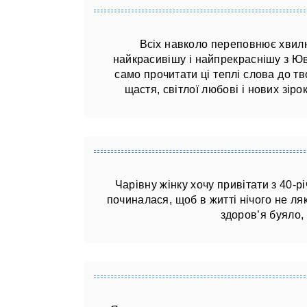
Всіх навколо переповнює хвилю
найкрасивішу і найпрекраснішу з Юв
само прочитати ці теплі слова до тв
щастя, світлої любові і нових зірок
Чарівну жінку хочу привітати з 40-р
починалася, щоб в житті нічого не ля
здоров’я буяло, 