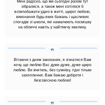
Мені радісно, ​​що ми сьогодні разом тут
зібралися, а також мені хотілося б
всімпобажати удачі в житті, щирої любові,
виконання будь-яких бажань і щасливих
спогадів зі школи, які намалюють посмішку
на обличчі навіть у найтяжчу хвилину.
Вітаючи з днем ​​закоханих, я зізнатися Вам
хочу, що люблю Вас дуже-дуже, дуже щиро
люблю. Ви вчитель, без сумніву, гідні тільки
захоплення. Вам бажаю доброти і
безсовісною любові!