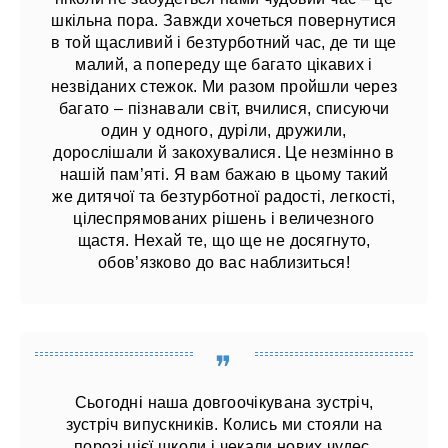
шкільна пора. Завжди хочеться повернутися
в той щасливий і безтурботний час, де ти ще
малий, а попереду ще багато цікавих і
незвіданих стежок. Ми разом пройшли через
багато – пізнавали світ, вчилися, списуючи
один у одного, дуріли, дружили,
дорослішали й закохувалися. Це незмінно в
нашій пам’яті. Я вам бажаю в цьому такий
же дитячої та безтурботної радості, легкості,
цілеспрямованих рішень і величезного
щастя. Нехай те, що ще не досягнуто,
обов’язково до вас наблизиться!
Сьогодні наша довгоочікувана зустріч,
зустріч випускників. Колись ми стояли на
порозі цієї школи і чекали нових чудес,