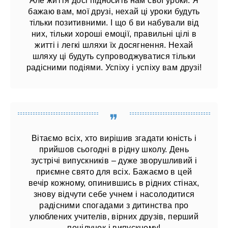
Але життя досі підносить нам свої уроки. Я
бажаю вам, мої друзі, нехай ці уроки будуть
тільки позитивними. І що б ви набували від
них, тільки хороші емоції, правильні цілі в
житті і легкі шляхи їх досягнення. Нехай
шляху ці будуть супроводжуватися тільки
радісними подіями. Успіху і успіху вам друзі!
Вітаємо всіх, хто вирішив згадати юність і
прийшов сьогодні в рідну школу. День
зустрічі випускників – дуже зворушливий і
приємне свято для всіх. Бажаємо в цей
вечір кожному, опинившись в рідних стінах,
знову відчути себе учнем і насолодитися
радісними спогадами з дитинства про
улюблених учителів, вірних друзів, перший
поцілунок і випускному!