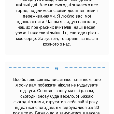
шкільні дні. Але ми сьогодні згадаємо все
гарне, поділимося своїми досягненнями і
переживаннями. Я люблю вас, мої
однокласники. Часом я згадую наш клас,
наших прекрасних вчителів, наші веселі
уроки і галасливі зміни. І ці спогади гріють
моє серце. За зустріч, товариші, за щастя
кожного з нас.
Все більше сивина висвітлює наші віскі, але
я хочу вам побажати ніколи не нудьгувати
від туги. Сьогодні знову ми всі разом,
сьогодні знову буде весело. Я бажаю
сьогодні з вами, струсити з себе зайві року, і
віддатися спогадам, які відбувалися аж 30
років тому. Бажаю всім зануритися в веселе,