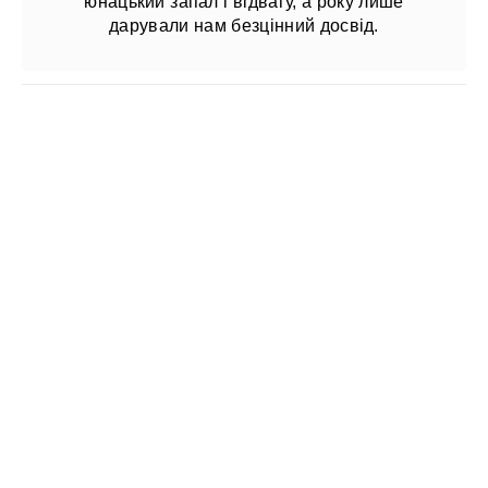
юнацький запал і відвагу, а року лише
дарували нам безцінний досвід.