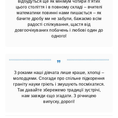
відбудуться ще як мінімум чотири п’ятих
цього століття і в повному складі – вчителі
математики повинні нами пишається – як
бачите дробу ми не забули, бажаємо всім
радості спілкування, щастя від
довгоочікуваних побачень і любові один до
одного!
З роками наші дівчата лише краше, хлопці –
молодцями. Спогади про спільне підкорення
граніту науки гріють і змушують посміхатися.
Так давайте збережемо традиції зустрічі,
нам завжди єщо згадати. З річницею
випуску, дорогі!