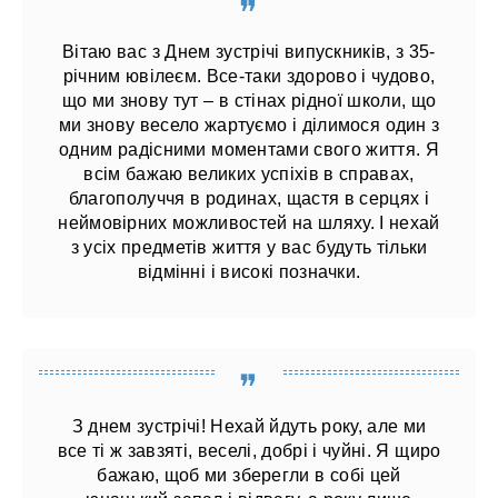
Вітаю вас з Днем зустрічі випускників, з 35-
річним ювілеєм. Все-таки здорово і чудово,
що ми знову тут – в стінах рідної школи, що
ми знову весело жартуємо і ділимося один з
одним радісними моментами свого життя. Я
всім бажаю великих успіхів в справах,
благополуччя в родинах, щастя в серцях і
неймовірних можливостей на шляху. І нехай
з усіх предметів життя у вас будуть тільки
відмінні і високі позначки.
З днем ​​зустрічі! Нехай йдуть року, але ми
все ті ж завзяті, веселі, добрі і чуйні. Я щиро
бажаю, щоб ми зберегли в собі цей