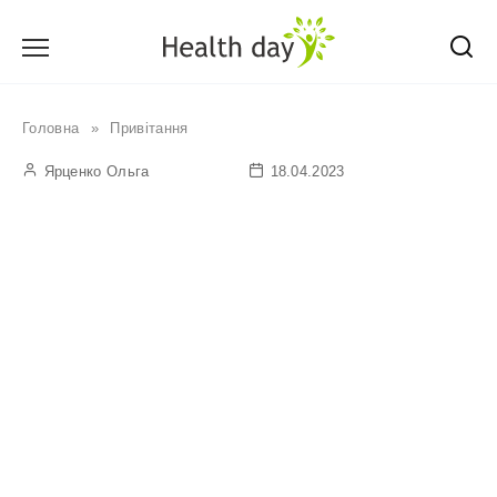
Перейти
до
вмісту
Головна
»
Привітання
Ярценко Ольга
18.04.2023