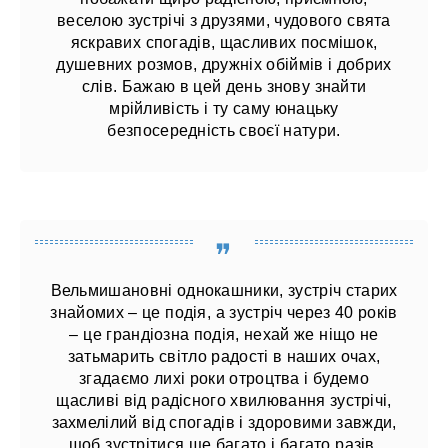
веселою зустрічі з друзями, чудового свята
яскравих спогадів, щасливих посмішок,
душевних розмов, дружніх обіймів і добрих
слів. Бажаю в цей день знову знайти
мрійливість і ту саму юнацьку
безпосередність своєї натури.
Вельмишановні однокашники, зустріч старих
знайомих – це подія, а зустріч через 40 років
– це грандіозна подія, нехай же ніщо не
затьмарить світло радості в наших очах,
згадаємо лихі роки отроцтва і будемо
щасливі від радісного хвилювання зустрічі,
захмелілий від спогадів і здоровими завжди,
щоб зустрітися ще багато і багато разів,