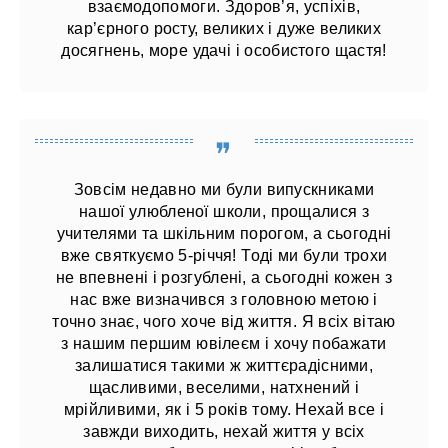
взаємодопомоги. Здоров’я, успіхів,
кар’єрного росту, великих і дуже великих
досягнень, море удачі і особистого щастя!
Зовсім недавно ми були випускниками
нашої улюбленої школи, прощалися з
учителями та шкільним порогом, а сьогодні
вже святкуємо 5-річчя! Тоді ми були трохи
не впевнені і розгублені, а сьогодні кожен з
нас вже визначився з головною метою і
точно знає, чого хоче від життя. Я всіх вітаю
з нашим першим ювілеєм і хочу побажати
залишатися такими ж життєрадісними,
щасливими, веселими, натхнений і
мрійливими, як і 5 років тому. Нехай все і
завжди виходить, нехай життя у всіх