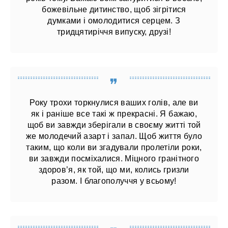
божевільне дитинство, щоб зігрітися
думками і омолодитися серцем. З
тридцятиріччя випуску, друзі!
Року трохи торкнулися ваших голів, але ви
як і раніше все такі ж прекрасні. Я бажаю,
щоб ви завжди зберігали в своєму житті той
же молодечий азарт і запал. Щоб життя було
таким, що коли ви згадували пролетіли роки,
ви завжди посміхалися. Міцного гранітного
здоров’я, як той, що ми, колись гризли
разом. І благополуччя у всьому!